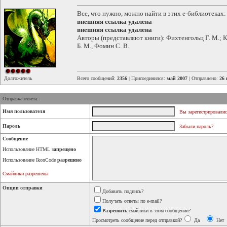
Все, что нужно, можно найти в этих e-библиотеках:
внешняя ссылка удалена
внешняя ссылка удалена
Авторы (представляют книги): Фихтенгольц Г. М.; Ку
Б. М., Фомин С. В.
Долгожитель
Всего сообщений:
2356
| Присоединился:
май 2007
| Отправлено:
26 
Отправка ответа:
Имя пользователя
Вы зарегистрировалис
Пароль
Забыли пароль?
Сообщение
Использование HTML
запрещено
Использование IkonCode
разрешено
Смайлики разрешены
Опции отправки
Добавить подпись?
Получать ответы по e-mail?
Разрешить
смайлики в этом сообщении?
Просмотреть сообщение перед отправкой?
Да
Нет