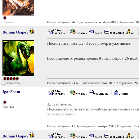
Новичок
Всего сообщений:
26
| Присоединился:
ноябрь 2007
| Отправлено:
26
Roman Osipov
Посмотрите повыше! Этот пример я уже писал.
(Сообщение отредактировал Roman Osipov 26 нояб.
Долгожитель
Всего сообщений:
2356
| Присоединился:
май 2007
| Отправлено:
26 
IgorSham
Здравствуйте.
Новичок
Подскажите есть ли у кого-нибудь доказательства с
заранее спасибо
Всего сообщений:
1
| Присоединился:
ноябрь 2007
| Отправлено:
26 
Roman Osipov