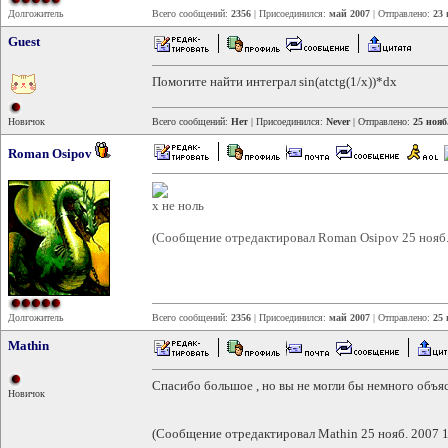
Долгожитель
Всего сообщений:
2356
| Присоединился:
май 2007
| Отправлено:
23 
Guest
Помогите найти интеграл sin(atctg(1/x))*dx
Новичок
Всего сообщений:
Нет
| Присоединился:
Never
| Отправлено:
25 нояб
Roman Osipov
x не ноль
(Сообщение отредактировал Roman Osipov 25 нояб.
Долгожитель
Всего сообщений:
2356
| Присоединился:
май 2007
| Отправлено:
25 
Mathin
Спасибо большое , но вы не могли бы немного объяс
Новичок
(Сообщение отредактировал Mathin 25 нояб. 2007 1