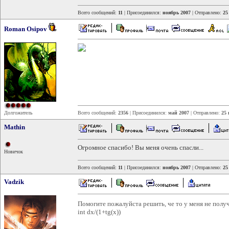
Всего сообщений:
11
| Присоединился:
ноябрь 2007
| Отправлено:
25
Roman Osipov
Долгожитель
Всего сообщений:
2356
| Присоединился:
май 2007
| Отправлено:
25 
Mathin
Огромное спасибо! Вы меня очень спасли...
Новичок
Всего сообщений:
11
| Присоединился:
ноябрь 2007
| Отправлено:
25
Vadzik
Помогите пожалуйста решить, че то у меня не получ
int dx/(1+tg(x))