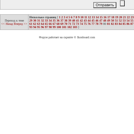
Несколько страниц
[
1
2
3
4
5
6
7
8
9
10
11
12
13
14
15
16
17
18
19
20
21
22
23
Переход к теме
29
30
31
32
33
34
35
36
37
38
39
40
41
42
43
44
45
46
47
48
49
50
51
52
53
54
55
<< Назад
Вперед >>
61
62
63
64
65
66
67
68
69
70
71
72
73
74
75
76
77
78
79
80
81
82
83
84
85
86
87
93
94
95
96
97
98
99
100
101
102
103
]
Форум работает на скрипте © Ikonboard.com