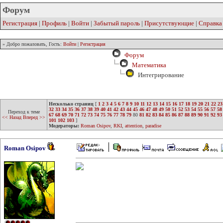
Форум
Регистрация
|
Профиль
|
Войти
|
Забытый пароль
|
Присутствующие
|
Справка
» Добро пожаловать, Гость:
Войти
|
Регистрация
Форум
Математика
Интегрирование
Несколько страниц
[
1
2
3
4
5
6
7
8
9
10
11
12
13
14
15
16
17
18
19
20
21
22
23
32
33
34
35
36
37
38
39
40
41
42
43
44
45
46
47
48
49
50
51
52
53
54
55
56
57
58
Переход к теме
67
68
69
70
71
72
73
74
75
76
77
78
79
80
81
82
83
84
85
86
87
88
89
90
91
92
93
<< Назад
Вперед >>
101
102
103
]
Модераторы:
Roman Osipov
,
RKI
,
attention
,
paradise
Roman Osipov