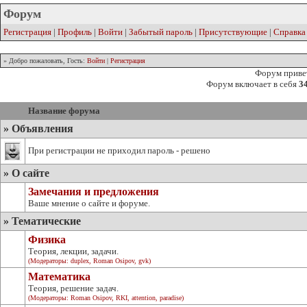
Форум
Регистрация
|
Профиль
|
Войти
|
Забытый пароль
|
Присутствующие
|
Справка
» Добро пожаловать, Гость:
Войти
|
Регистрация
Форум привет
Форум включает в себя
3
Название форума
» Объявления
При регистрации не приходил пароль - решено
» О сайте
Замечания и предложения
Ваше мнение о сайте и форуме.
» Тематические
Физика
Теория, лекции, задачи.
(Модераторы:
duplex
,
Roman Osipov
,
gvk
)
Математика
Теория, решение задач.
(Модераторы:
Roman Osipov
,
RKI
,
attention
,
paradise
)