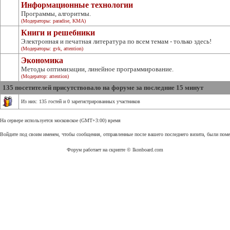
Информационные технологии
Программы, алгоритмы.
(Модераторы:
paradise
,
KMA
)
Книги и решебники
Электронная и печатная литература по всем темам - только здесь!
(Модераторы:
gvk
,
attention
)
Экономика
Методы оптимизации, линейное программирование.
(Модератор:
attention
)
135 посетителей присутствовало на форуме за последние 15 минут
Из них: 135 гостей и 0 зарегистрированных участников
На сервере используется московское (GMT+3:00) время
Войдите под своим именем, чтобы сообщения, отправленные после вашего последнего визита, были пом
Форум работает на скрипте © Ikonboard.com