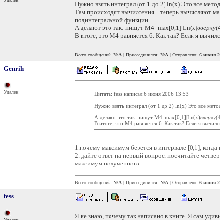
Удален
Нужно взять интеграл (от 1 до 2) ln(x) Это все мет
Там происходят вычилсения... теперь вычисляют м
подинтегральной функции.
А делают это так: пишут М4=max[0,1]|Ln(x)
вверху
(4
В итоге, это М4 равняется 6. Как так? Если я вычи
Всего сообщений:
N/A
| Присоединился:
N/A
| Отправлено:
6 июня 2
Genrih
Удален
Цитата: fess написал 6 июня 2006 13:53
Нужно взять интеграл (от 1 до 2) ln(x) Это все мет
...
А делают это так: пишут М4=max[0,1]|Ln(x)
вверху
(4
В итоге, это М4 равняется 6. Как так? Если я вычил
1.почему максимум берется в интервале [0,1], когда 
2. дайте ответ на первый вопрос, посчитайте четв
максимум полученного.
Всего сообщений:
N/A
| Присоединился:
N/A
| Отправлено:
6 июня 2
fess
Я не знаю, почему так написано в книге. Я сам удиви
Удален