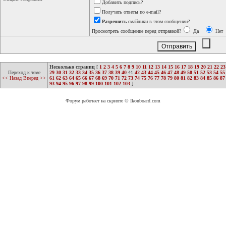
Добавить подпись?
Получать ответы по e-mail?
Разрешить
смайлики в этом сообщении?
Просмотреть сообщение перед отправкой?
Да
Нет
Несколько страниц
[
1
2
3
4
5
6
7
8
9
10
11
12
13
14
15
16
17
18
19
20
21
22
23
Переход к теме
29
30
31
32
33
34
35
36
37
38
39
40
41
42
43
44
45
46
47
48
49
50
51
52
53
54
55
<< Назад
Вперед >>
61
62
63
64
65
66
67
68
69
70
71
72
73
74
75
76
77
78
79
80
81
82
83
84
85
86
87
93
94
95
96
97
98
99
100
101
102
103
]
Форум работает на скрипте © Ikonboard.com