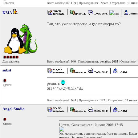
Новичок
Всего сообщений:
Нет
| Присоединился:
Never
| Отправлено:
10 июня
KMA
Так, это уже интересно, а где примеры то?
Долгожитель
Всего сообщений:
940
| Присоединился:
декабрь 2005
| Отправлено:
subst
решить
Удален
S(1+4*x^2)^0.5/x*dx
Всего сообщений:
N/A
| Присоединился:
N/A
| Отправлено:
13 июня 
Angel Studio
Удален
Цитата: Guest написал 10 июня 2006 17:45
Ув. математики, решите пожалуйста примеры. Ваши
оценку. Заранее благодарен!