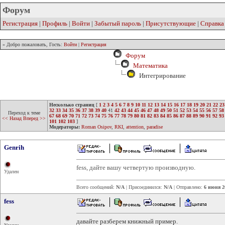
Форум
Регистрация
|
Профиль
|
Войти
|
Забытый пароль
|
Присутствующие
|
Справка
» Добро пожаловать, Гость:
Войти
|
Регистрация
Форум
Математика
Интегрирование
Несколько страниц
[
1
2
3
4
5
6
7
8
9
10
11
12
13
14
15
16
17
18
19
20
21
22
23
32
33
34
35
36
37
38
39
40
41
42
43
44
45
46
47
48
49
50
51
52
53
54
55
56
57
58
Переход к теме
67
68
69
70
71
72
73
74
75
76
77
78
79
80
81
82
83
84
85
86
87
88
89
90
91
92
93
<< Назад
Вперед >>
101
102
103
]
Модераторы:
Roman Osipov
,
RKI
,
attention
,
paradise
Genrih
fess, дайте вашу четвертую производную.
Удален
Всего сообщений:
N/A
| Присоединился:
N/A
| Отправлено:
6 июня 2
fess
давайте разберем книжный пример.