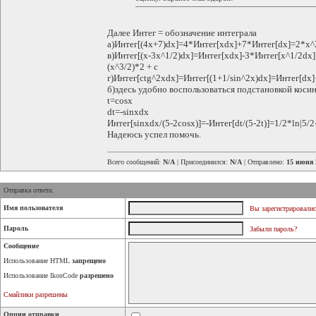
Далее Интег = обозначение интеграла
а)Интег[(4x+7)dx]=4*Интег[xdx]+7*Интег[dx]=2*x^2+
в)Интег[(x-3x^1/2)dx]=Интег[xdx]-3*Интег[x^1/2dx] = 
(x^3/2)*2 + c
г)Интег[ctg^2xdx]=Интег[(1+1/sin^2x)dx]=Интег[dx
б)здесь удобно воспользоваться подстановкой косин
t=cosx
dt=-sinxdx
Интег[sinxdx/(5-2cosx)]=-Интег[dt/(5-2t)]=1/2*ln|5/2-
Надеюсь успел помочь.
Всего сообщений:
N/A
| Присоединился:
N/A
| Отправлено:
15 июня 
Отправка ответа:
Имя пользователя
Вы зарегистрировалис
Пароль
Забыли пароль?
Сообщение
Использование HTML
запрещено
Использование IkonCode
разрешено
Смайлики разрешены
Опции отправки