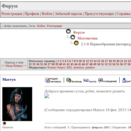
Форум
Регистрация
|
Профиль
|
Войти
|
Забытый пароль
|
Присутствующие
|
Справка
» Добро пожаловать, Гость:
Войти
|
Регистрация
Форум
Математика
2.1.6 Первообразная (неопред
Несколько страниц
[
1
2
3
4
5
6
7
8
9
10
11
12
13
14
15
16
17
18
19
20
21
22
23
Переход к теме
32
33
34
35
36
37
38
39
40
41
42
43
44
45
46
47
48
49
50
51
52
53
54
55
56
57
58
<< Назад
Вперед >>
Модераторы:
Roman Osipov
,
RKI
,
attention
,
paradise
Marryn
Доброго времени суток, ребят, помогите решить
(Сообщение отредактировал Marryn 18 фев. 2015 14
Новичок
Всего сообщений:
1
| Присоединился:
февраль 2015
| Отправлено:
18