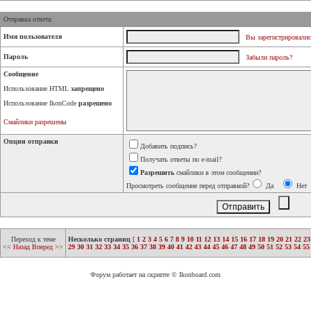
Отправка ответа:
Имя пользователя
Вы зарегистрировалис
Пароль
Забыли пароль?
Сообщение
Использование HTML
запрещено
Использование IkonCode
разрешено
Смайлики разрешены
Опции отправки
Добавить подпись?
Получать ответы по e-mail?
Разрешить
смайлики в этом сообщении?
Просмотреть сообщение перед отправкой?
Да
Нет
Переход к теме
Несколько страниц
[
1
2
3
4
5
6
7
8
9
10
11
12
13
14
15
16
17
18
19
20
21
22
23
<< Назад
Вперед >>
29
30
31
32
33
34
35
36
37
38
39
40
41
42
43
44
45
46
47
48
49
50
51
52
53
54
55
Форум работает на скрипте © Ikonboard.com