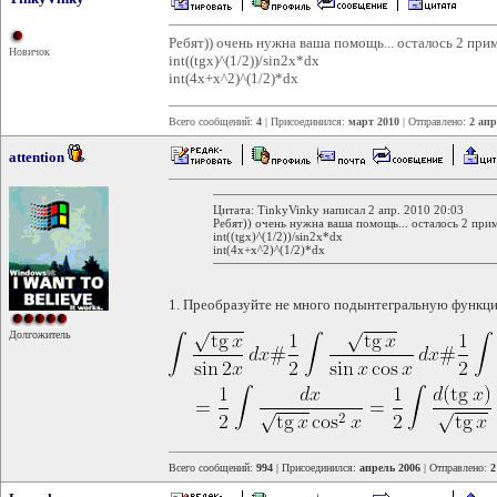
Ребят)) очень нужна ваша помощь... осталось 2 прим
Новичок
int((tgx)^(1/2))/sin2x*dx
int(4x+x^2)^(1/2)*dx
Всего сообщений:
4
| Присоединился:
март 2010
| Отправлено:
2 апр
attention
Цитата: TinkyVinky написал 2 апр. 2010 20:03
Ребят)) очень нужна ваша помощь... осталось 2 прим
int((tgx)^(1/2))/sin2x*dx
int(4x+x^2)^(1/2)*dx
1. Преобразуйте не много подынтегральную функц
Долгожитель
Всего сообщений:
994
| Присоединился:
апрель 2006
| Отправлено:
2