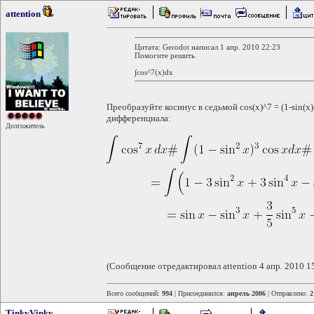
attention
Цитата: Gerodot написал 1 апр. 2010 22:23
Помогите решить
∫cos^7(x)dx
Преобразуйте косинус в седьмой cos(x)^7 = (1-sin(x)
дифференциала:
Долгожитель
(Сообщение отредактировал attention 4 апр. 2010 1
Всего сообщений:
994
| Присоединился:
апрель 2006
| Отправлено:
2
TinkyVinky