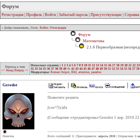
Форум
Регистрация
|
Профиль
|
Войти
|
Забытый пароль
|
Присутствующие
|
Справка
» Добро пожаловать, Гость:
Войти
|
Регистрация
Форум
Математика
2.1.6 Первообразная (неопред
Несколько страниц
[
1
2
3
4
5
6
7
8
9
10
11
12
13
14
15
16
17
18
19
20
21
22
23
Переход к теме
32
33
34
35
36
37
38
39
40
41
42
43
44
45
46
47
48
49
50
51
52
53
54
55
56
57
58
<< Назад
Вперед >>
Модераторы:
Roman Osipov
,
RKI
,
attention
,
paradise
Gerodot
Помогите решить
∫cos^7(x)dx
(Сообщение отредактировал Gerodot 1 апр. 2010 22
Новичок
Всего сообщений:
1
| Присоединился:
апрель 2010
| Отправлено:
1 а