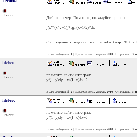
Lerunka
Новичок
Добрый вечер! Помогите, пожалуйста, решить
∫(x*\(x^2+1))*sgn(x+1\2)*dx
(Сообщение отредактировал Lerunka 3 апр. 2010 2:
Всего сообщений:
1
| Присоединился:
апрель 2010
| Отправлено:
3 а
hlebecc
помогите найти интеграл:
Новичок
y/(1+y)dy + x/(1+x)dx=0
Всего сообщений:
2
| Присоединился:
апрель 2010
| Отправлено:
3 а
hlebecc
помогите найти интеграл:
Новичок
y/(1+y)dy + x/(1+x)dx=0
Всего сообщений:
2
| Присоединился:
апрель 2010
| Отправлено:
3 а