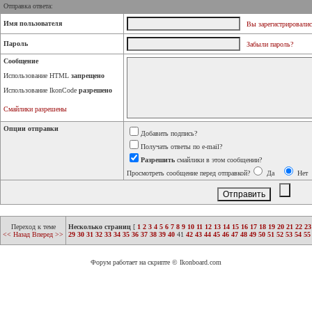
Отправка ответа:
Имя пользователя
Вы зарегистрировалис
Пароль
Забыли пароль?
Сообщение
Использование HTML
запрещено
Использование IkonCode
разрешено
Смайлики разрешены
Опции отправки
Добавить подпись?
Получать ответы по e-mail?
Разрешить
смайлики в этом сообщении?
Просмотреть сообщение перед отправкой?
Да
Нет
Переход к теме
Несколько страниц
[
1
2
3
4
5
6
7
8
9
10
11
12
13
14
15
16
17
18
19
20
21
22
23
<< Назад
Вперед >>
29
30
31
32
33
34
35
36
37
38
39
40
41
42
43
44
45
46
47
48
49
50
51
52
53
54
55
Форум работает на скрипте © Ikonboard.com