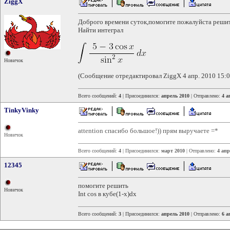
ZiggX
Доброго времени суток,помогите пожалуйста реши
Найти интеграл
Новичок
(Сообщение отредактировал ZiggX 4 апр. 2010 15:0
Всего сообщений:
4
| Присоединился:
апрель 2010
| Отправлено:
4 а
TinkyVinky
attention спасибо большое!)) прям выручаете =*
Новичок
Всего сообщений:
4
| Присоединился:
март 2010
| Отправлено:
4 апр
12345
помогите решить
Новичок
Int cos в кубе(1-x)dx
Всего сообщений:
3
| Присоединился:
апрель 2010
| Отправлено:
6 а