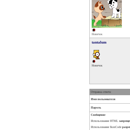
Новичок
tantalum
Новичок
Отправка ответа:
Имя пользователя
Пароль
Сообщение
Использование HTML
запреще
Использование IkonCode
разре