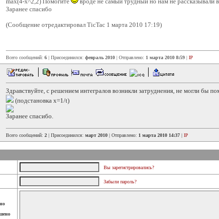
max(4-x^2,2) Помогите
вроде не самый трудный но нам не рассказывали в
Заранее спасибо
(Сообщение отредактировал TicTac 1 марта 2010 17:19)
Всего сообщений:
6
| Присоединился:
февраль 2010
| Отправлено:
1 марта 2010 8:59
|
IP
Здравствуйте, с решением интегралов возникли затруднения, не могли бы п
(подстановка x=1/t)
Заранее спасибо.
Всего сообщений:
2
| Присоединился:
март 2010
| Отправлено:
1 марта 2010 14:37
|
IP
Вы зарегистрировались?
Забыли пароль?
но
шено