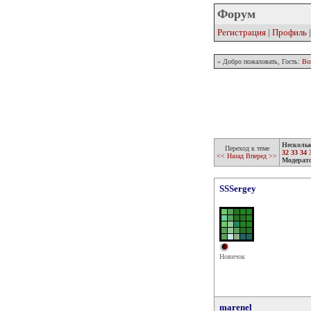
Форум
Регистрация
|
Профиль
» Добро пожаловать, Гость:
Во
Несколь
Переход к теме
32
33
34
<< Назад
Вперед >>
Модерат
SSSergey
Новичок
marenel