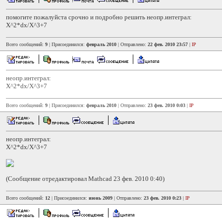
помогите пожалуйста срочно и подробно решить неопр.интеграл:
X^2*dx/X^3+7
Всего сообщений:
9
| Присоединился:
февраль 2010
| Отправлено:
22 фев. 2010 23:57
|
IP
неопр.интеграл:
X^2*dx/X^3+7
Всего сообщений:
9
| Присоединился:
февраль 2010
| Отправлено:
23 фев. 2010 0:03
|
IP
неопр.интеграл:
X^2*dx/X^3+7
(Сообщение отредактировал Mathcad 23 фев. 2010 0:40)
Всего сообщений:
12
| Присоединился:
июнь 2009
| Отправлено:
23 фев. 2010 0:23
|
IP