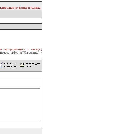
ение задач по физике и термеху
ия как прочитанные
[ Помощь ]
ловать на форум "Математика" «