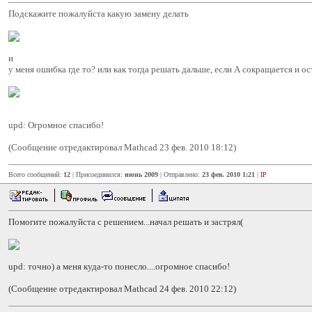
Подскажите пожалуйста какую замену делать
и
у меня ошибка где то? или как тогда решать дальше, если А сокращается и о
upd: Огромное спасибо!
(Сообщение отредактировал Mathcad 23 фев. 2010 18:12)
Всего сообщений:
12
| Присоединился:
июнь 2009
| Отправлено:
23 фев. 2010 1:21
|
IP
Помогите пожалуйста с решением...начал решать и застрял(
upd: точно) а меня куда-то понесло....огромное спасибо!
(Сообщение отредактировал Mathcad 24 фев. 2010 22:12)