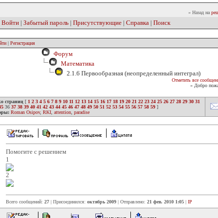
» Назад на
реш
|
Войти
|
Забытый пароль
|
Присутствующие
|
Справка
|
Поиск
йти
|
Регистрация
Форум
Математика
2.1.6 Первообразная (неопределенный интеграл)
Отметить все сообщен
» Добро пожа
ко страниц
[
1
2
3
4
5
6
7
8
9
10
11
12
13
14
15
16
17
18
19
20
21
22
23
24
25
26
27
28
29
30
31
35
36
37
38
39
40
41
42
43
44
45
46
47
48
49
50
51
52
53
54
55
56
57
58
59
]
оры:
Roman Osipov
,
RKI
,
attention
,
paradise
Помогите с решением
1
2
Всего сообщений:
27
| Присоединился:
октябрь 2009
| Отправлено:
21 фев. 2010 1:05
|
IP