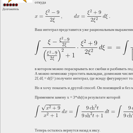
откуда
Долгожитель
Ваш интеграл представится уже рациональным выражение
в котором можно пораскрывать все скобки и разбивать п
А можно немножко упростить выкладки, домножив числител
2ξ dξ = d(ξ² ) получите интеграл, где всюду фигурируют тол
Но я хочу показать и другой способ. Он поизящней и без
Применяем замену x = 3*sh(t) в результате которой
Теперь осталось вернутся назад к иксу.