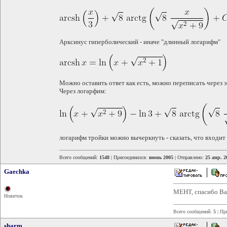
Арксинус гиперболический - иначе "длинный логарифм"
Можно оставить ответ как есть, можно переписать через эт
Через логарфим:
логарифм тройки можно вычеркнуть - сказать, что входит 
Всего сообщений:
1548
| Присоединился:
июнь 2005
| Отправлено:
25 апр. 2
Gaechka
МЕНТ, спасибо Ва
Новичок
Всего сообщений:
5
| Пр
sharm