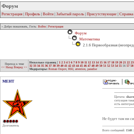
Форум
Регистрация
|
Профиль
|
Войти
|
Забытый пароль
|
Присутствующие
|
Справка
» Добро пожаловать, Гость:
Войти
|
Регистрация
Форум
Математика
2.1.6 Первообразная (неопред
Несколько страниц
[
1
2
3
4
5
6
7
8
9
10
11
12
13
14
15
16
17
18
19
20
21
22
23
Переход к теме
32
33
34
35
36
37
38
39
40
41
42
43
44
45
46
47
48
49
50
51
52
53
54
55
56
57
58
<< Назад
Вперед >>
Модераторы:
Roman Osipov
,
RKI
,
attention
,
paradise
MEHT
Цитата:
shar
ситуация така
есть интеграл
Не будет там ни си
Долгожитель
Всего сообщений:
1548
|