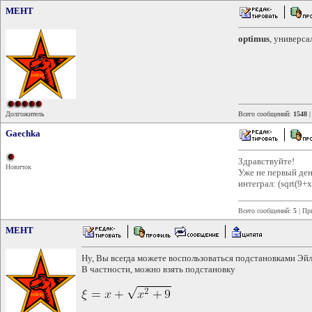
MEHT
optimus
, универса
Долгожитель
Всего сообщений:
1548
|
Gaechka
Здравствуйте!
Новичок
Уже не первый ден
интеграл: (sqrt(9+
Всего сообщений:
5
| Пр
MEHT
Ну, Вы всегда можете воспользоваться подстановками Эй
В частности, можно взять подстановку