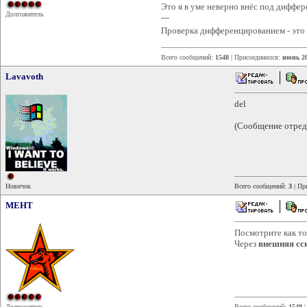
Это я в уме неверно внёс под диффере
Долгожитель
---
Проверка дифференцированием - это п
Всего сообщений:
1548
| Присоединился:
июнь 2
Lavavoth
del
(Сообщение отреда
Новичок
Всего сообщений:
3
| Пр
MEHT
Посмотрите как т
Через
внешняя сс
Долгожитель
Всего сообщений:
1548
|