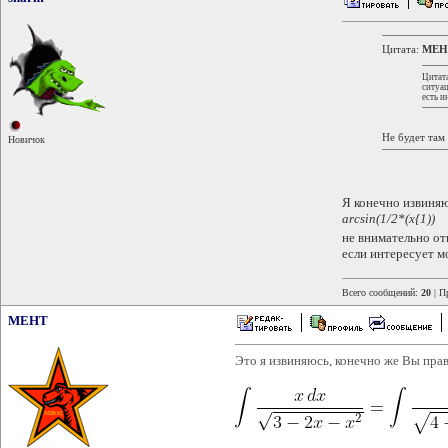
Цитата:
MEH
Цитат
ситуац
есть и
Не будет там 
Новичок
Я конечно извиняю
arcsin(1/2*(x{1))
не внимательно о
если интересует м
Всего сообщений:
20
| П
MEHT
Это я извиняюсь, конечно же Вы пра