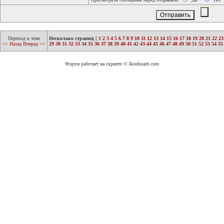
Переход к теме
Несколько страниц
[
1
2
3
4
5
6
7
8
9
10
11
12
13
14
15
16
17
18
19
20
21
22
23
<< Назад
Вперед >>
29
30
31
32
33
34
35
36
37
38
39
40
41
42
43
44
45
46
47
48
49
50
51
52
53
54
55
Форум работает на скрипте © Ikonboard.com