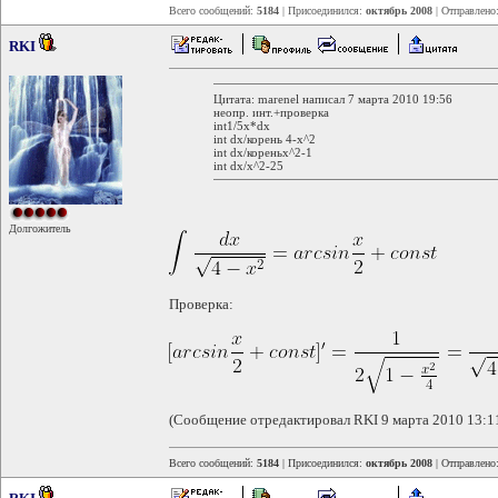
Всего сообщений:
5184
| Присоединился:
октябрь 2008
| Отправлено
RKI
Цитата: marenel написал 7 марта 2010 19:56
неопр. инт.+проверка
int1/5х*dx
int dx/корень 4-х^2
int dx/кореньx^2-1
int dx/x^2-25
Долгожитель
Проверка:
(Сообщение отредактировал RKI 9 марта 2010 13:1
Всего сообщений:
5184
| Присоединился:
октябрь 2008
| Отправлено