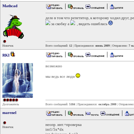
Mathcad
дело в том что репетитор, к которому ходил друг, 
за скобку а
, видать ошиблась
Новичок
Всего сообщений:
12
| Присоединился:
июнь 2009
| Отправлено:
7 м
RKI
возможно
мы ведь все люди
Долгожитель
Всего сообщений:
5184
| Присоединился:
октябрь 2008
| Отправлено
marenel
неопр. инт.+проверка
Новичок
int1/5х*dx