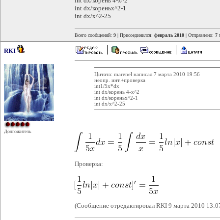
int dx/корень 4-х^2
int dx/кореньx^2-1
int dx/x^2-25
Всего сообщений:
9
| Присоединился:
февраль 2010
| Отправлено:
7 
RKI
Цитата: marenel написал 7 марта 2010 19:56
неопр. инт.+проверка
int1/5х*dx
int dx/корень 4-х^2
int dx/кореньx^2-1
int dx/x^2-25
Долгожитель
Проверка:
(Сообщение отредактировал RKI 9 марта 2010 13:0