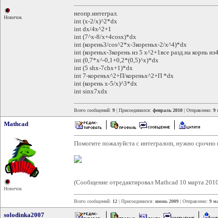
неопр.интеграл.
Новичок
int (x-2/x)^2*dx
int dx/4x^2+1
int (7^x-8/x+4cosx)*dx
int (корень3/cos^2*x-3кореньx-2/x^4)*dx
int (кореньx-3корень из 5 x^2+1все разд.на корнь из
int (0,7*x^-0,1+0,2*(0,5)^x)*dx
int (5 shx-7chx+1)*dx
int 7-кореньx^2+П/кореньx^2+П *dx
int (корень x-5/x)^3*dx
int sinx7xdx
Всего сообщений:
9
| Присоединился:
февраль 2010
| Отправлено:
9 
Mathcad
Помогите пожалуйста с интегралom, нужно срочно н
(Сообщение отредактировал Mathcad 10 марта 2010
Новичок
Всего сообщений:
12
| Присоединился:
июнь 2009
| Отправлено:
9 м
solodinka2007