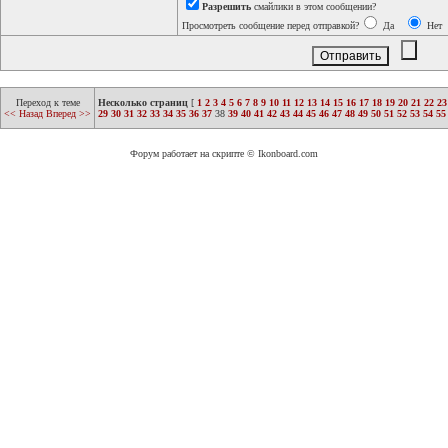
Разрешить
смайлики в этом сообщении?
Просмотреть сообщение перед отправкой?
Да
Нет
Переход к теме
Несколько страниц
[
1
2
3
4
5
6
7
8
9
10
11
12
13
14
15
16
17
18
19
20
21
22
23
<< Назад
Вперед >>
29
30
31
32
33
34
35
36
37
38
39
40
41
42
43
44
45
46
47
48
49
50
51
52
53
54
55
Форум работает на скрипте © Ikonboard.com