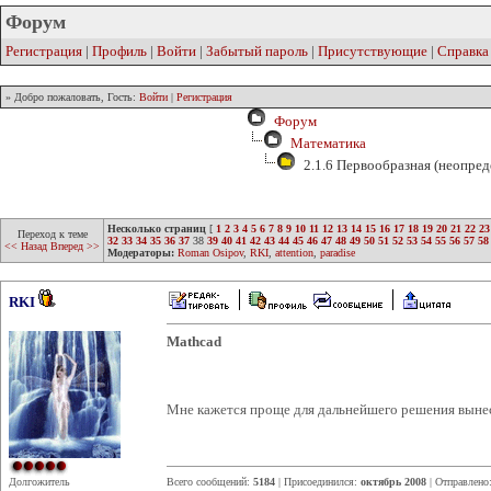
Форум
Регистрация
|
Профиль
|
Войти
|
Забытый пароль
|
Присутствующие
|
Справка
» Добро пожаловать, Гость:
Войти
|
Регистрация
Форум
Математика
2.1.6 Первообразная (неопред
Несколько страниц
[
1
2
3
4
5
6
7
8
9
10
11
12
13
14
15
16
17
18
19
20
21
22
23
Переход к теме
32
33
34
35
36
37
38
39
40
41
42
43
44
45
46
47
48
49
50
51
52
53
54
55
56
57
58
<< Назад
Вперед >>
Модераторы:
Roman Osipov
,
RKI
,
attention
,
paradise
RKI
Mathcad
Мне кажется проще для дальнейшего решения вын
Долгожитель
Всего сообщений:
5184
| Присоединился:
октябрь 2008
| Отправлено