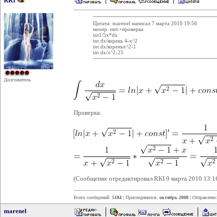
RKI
Цитата: marenel написал 7 марта 2010 19:56
неопр. инт.+проверка
int1/5х*dx
int dx/корень 4-х^2
int dx/кореньx^2-1
int dx/x^2-25
Долгожитель
Проверка:
(Сообщение отредактировал RKI 9 марта 2010 13:1
Всего сообщений:
5184
| Присоединился:
октябрь 2008
| Отправлено
marenel