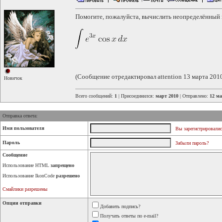
Помогите, пожалуйста, вычислить неопределённый 
(Сообщение отредактировал attention 13 марта 2010
Новичок
Всего сообщений:
1
| Присоединился:
март 2010
| Отправлено:
12 ма
Отправка ответа:
Имя пользователя
Вы зарегистрировалис
Пароль
Забыли пароль?
Сообщение
Использование HTML
запрещено
Использование IkonCode
разрешено
Смайлики разрешены
Опции отправки
Добавить подпись?
Получать ответы по e-mail?