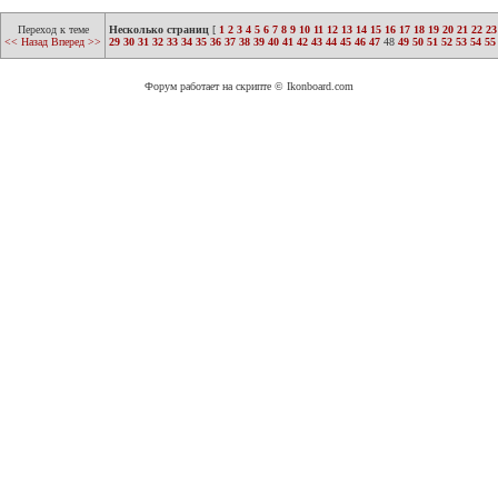
Переход к теме
Несколько страниц
[
1
2
3
4
5
6
7
8
9
10
11
12
13
14
15
16
17
18
19
20
21
22
23
<< Назад
Вперед >>
29
30
31
32
33
34
35
36
37
38
39
40
41
42
43
44
45
46
47
48
49
50
51
52
53
54
55
Форум работает на скрипте © Ikonboard.com