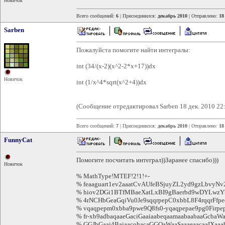
Новичок
Всего сообщений:
6
| Присоединился:
декабрь 2010
| Отправлено:
18
Sarben
Пожалуйста помогите найти интегралы:
int (34/(x-2)(x^2-2*x+17))dx
Новичок
int (1/x^4*sqrt(x^2+4))dx
(Сообщение отредактировал Sarben 18 дек. 2010 22
Всего сообщений:
7
| Присоединился:
декабрь 2010
| Отправлено:
18
FunnyCat
Помогите посчитать интеграл))Заранее спасибо)))
Новичок
% MathType!MTEF!2!1!+-
% feaaguart1ev2aaatCvAUfeBSjuyZL2yd9gzLbvyN
% hiov2DGi1BTfMBaeXatLxBI9gBaerbd9wDYLwzYbI
% 4rNCHbGeaGqiVu0Je9sqqrpepC0xbbL8F4rqqrFfpe
% vqaqpepm0xbba9pwe9Q8fs0-yqaqpepae9pg0Firpep
% fr-xb9adbaqaaeGaciGaaiaabeqaamaabaabaaGcbaWa
% GGJbGaai4BaiaacohacaGGOaWaaSaaaeaacaaIXaa