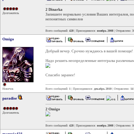
2 Dinarka
Долгожитель
Запишите нормально условия Ваших интегралов, по
непонятных символов
Всего сообщений:
428
| Присоединился:
ноябрь 2008
| Отправлено:
3
Omigo
Добрый вечер. Срочно нуждаюсь в вашей помощи!
Надо решить неопределенные интегралы различным
Cпасибо заранее!
Новичок
Всего сообщений:
1
| Присоединился:
декабрь 2010
| Отправлено:
14
paradise
2 Omigo
Долгожитель
Всего сообщений:
428
| Присоединился:
ноябрь 2008
| Отправлено:
1
marusia421