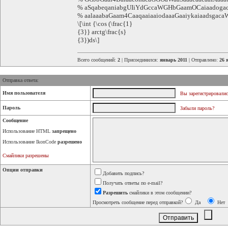
% aSqabeqaniabgUIiYdGccaWGHbGaamOCaiaadog
% aalaaabaGaam4CaaqaaiaaiodaaaGaaiykaiaadsgac
\[\int {\cos (\frac{1}
{3}} arctg\frac{s}
{3})ds\]
Всего сообщений:
2
| Присоединился:
январь 2011
| Отправлено:
26 
Отправка ответа:
Имя пользователя
Вы зарегистрировалис
Пароль
Забыли пароль?
Сообщение
Использование HTML
запрещено
Использование IkonCode
разрешено
Смайлики разрешены
Опции отправки
Добавить подпись?
Получать ответы по e-mail?
Разрешить
смайлики в этом сообщении?
Просмотреть сообщение перед отправкой?
Да
Нет