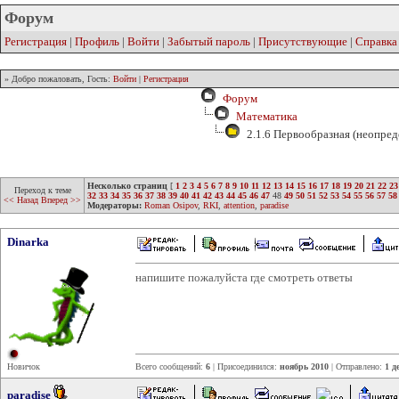
Форум
Регистрация
|
Профиль
|
Войти
|
Забытый пароль
|
Присутствующие
|
Справка
» Добро пожаловать, Гость:
Войти
|
Регистрация
Форум
Математика
2.1.6 Первообразная (неопред
Несколько страниц
[
1
2
3
4
5
6
7
8
9
10
11
12
13
14
15
16
17
18
19
20
21
22
23
Переход к теме
32
33
34
35
36
37
38
39
40
41
42
43
44
45
46
47
48
49
50
51
52
53
54
55
56
57
58
<< Назад
Вперед >>
Модераторы:
Roman Osipov
,
RKI
,
attention
,
paradise
Dinarka
напишите пожалуйста где смотреть ответы
Новичок
Всего сообщений:
6
| Присоединился:
ноябрь 2010
| Отправлено:
1 д
paradise