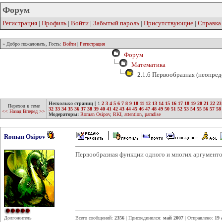
Форум
Регистрация
|
Профиль
|
Войти
|
Забытый пароль
|
Присутствующие
|
Справка
» Добро пожаловать, Гость:
Войти
|
Регистрация
Форум
Математика
2.1.6 Первообразная (неопред
Несколько страниц
[
1
2
3
4
5
6
7
8
9
10
11
12
13
14
15
16
17
18
19
20
21
22
23
Переход к теме
32
33
34
35
36
37
38
39
40
41
42
43
44
45
46
47
48
49
50
51
52
53
54
55
56
57
58
<< Назад
Вперед >>
Модераторы:
Roman Osipov
,
RKI
,
attention
,
paradise
Roman Osipov
Первообразная функции одного и многих аргументо
Долгожитель
Всего сообщений:
2356
| Присоединился:
май 2007
| Отправлено:
19 