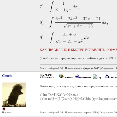
_________________________
КАК ПРАВИЛЬНО И БЫСТРО ВСТАВЛЯТЬ ФОРМ
(Сообщение отредактировал attention 7 дек. 2009 3:
Всего сообщений:
31
| Присоединился:
февраль 2009
| Отправлено:
1
Chuchi
Помогите, пожалуйста, найти неопределённые инте
a) Int ((x+1)^2)*(e^(-3x))dx
b) Int (x^3 + (3/(2sqrt(x^4)))+3)^2dx (тут 2корня из x^
Новичок
Всего сообщений:
36
| Присоединился:
апрель 2009
| Отправлено:
20