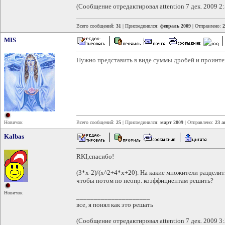
(Сообщение отредактировал attention 7 дек. 2009 2:
Всего сообщений:
31
| Присоединился:
февраль 2009
| Отправлено:
2
MIS
Нужно представить в виде суммы дробей и проинте
Новичок
Всего сообщений:
25
| Присоединился:
март 2009
| Отправлено:
23 а
Kalbas
RKI,спасибо!
(3*x-2)/(x^2+4*x+20). На какие множители раздели
чтобы потом по неопр. коэффициентам решить?
Новичок
_____________________
все, я понял как это решать
(Сообщение отредактировал attention 7 дек. 2009 3: