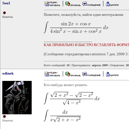
Sou1
Помогите, пожалуйста, найти один интегральчик
Новичок
________________________
КАК ПРАВИЛЬНО И БЫСТРО ВСТАВЛЯТЬ ФОРМ
(Сообщение отредактировал attention 7 дек. 2009 3:
Всего сообщений:
10
| Присоединился:
апрель 2009
| Отправлено:
20
odinok
Kто-нибудь может решить:
Новичок
________________________