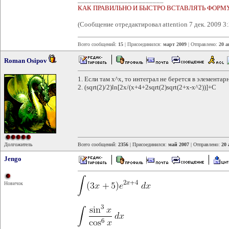
КАК ПРАВИЛЬНО И БЫСТРО ВСТАВЛЯТЬ ФОРМ
(Сообщение отредактировал attention 7 дек. 2009 3:
Всего сообщений:
15
| Присоединился:
март 2009
| Отправлено:
20 а
Roman Osipov
1. Если там x^x, то интеграл не берется в элемента
2. (sqrt(2)/2)ln[2x/(x+4+2sqrt(2)sqrt(2+x-x^2))]+C
Долгожитель
Всего сообщений:
2356
| Присоединился:
май 2007
| Отправлено:
20 
Jengo
Новичок