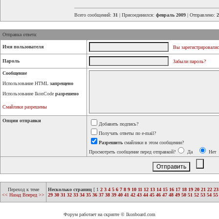
Всего сообщений:
31
| Присоединился:
февраль 2009
| Отправлено:
2
Отправка ответа:
Имя пользователя
Вы зарегистрировалис
Пароль
Забыли пароль?
Сообщение
Использование HTML
запрещено
Использование IkonCode
разрешено
Смайлики разрешены
Опции отправки
Добавить подпись?
Получать ответы по e-mail?
Разрешить
смайлики в этом сообщении?
Просмотреть сообщение перед отправкой?
Да
Нет
Переход к теме
Несколько страниц
[
1
2
3
4
5
6
7
8
9
10
11
12
13
14
15
16
17
18
19
20
21
22
23
<< Назад
Вперед >>
29
30
31
32
33
34
35
36
37
38
39
40
41
42
43
44
45
46
47
48
49
50
51
52
53
54
55
Форум работает на скрипте © Ikonboard.com