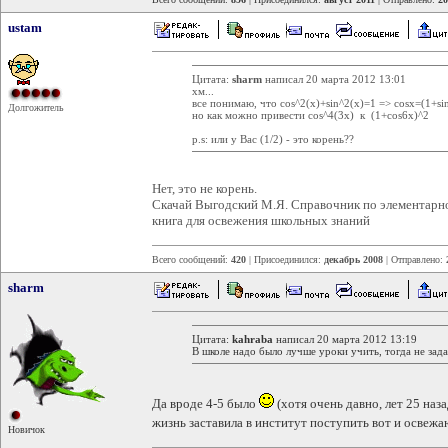
ustam
Цитата:
sharm
написал 20 марта 2012 13:01
хм...
все понимаю, что cos^2(x)+sin^2(x)=1 => cosx=(1+sin
Долгожитель
но как можно привести cos^4(3x) к (1+cos6x)^2
p.s: или у Вас (1/2) - это корень??
Нет, это не корень.
Скачай Выгодский М.Я. Справочник по элементарной
книга для освежения школьных знаний
Всего сообщений:
420
| Присоединился:
декабрь 2008
| Отправлено:
sharm
Цитата:
kahraba
написал 20 марта 2012 13:19
В школе надо было лучше уроки учить, тогда не зада
Да вроде 4-5 было
(хотя очень давно, лет 25 наз
жизнь заставила в институт поступить вот и освеж
Новичок