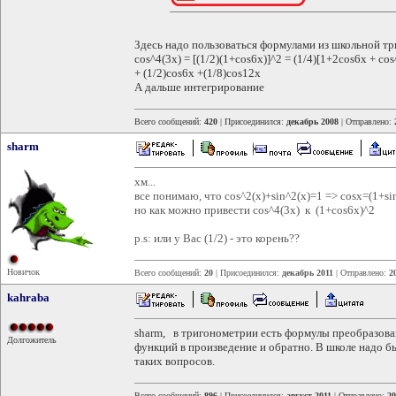
Здесь надо пользоваться формулами из школьной т
cos^4(3x) = [(1/2)(1+cos6x)]^2 = (1/4)[1+2cos6x + cos
+ (1/2)cos6x +(1/8)cos12x
А дальше интегрирование
Всего сообщений:
420
| Присоединился:
декабрь 2008
| Отправлено:
sharm
хм...
все понимаю, что cos^2(x)+sin^2(x)=1 => cosx=(1+sin
но как можно привести cos^4(3x) к (1+cos6x)^2
p.s: или у Вас (1/2) - это корень??
Новичок
Всего сообщений:
20
| Присоединился:
декабрь 2011
| Отправлено:
2
kahraba
sharm, в тригонометрии есть формулы преобразов
Долгожитель
функций в произведение и обратно. В школе надо бы
таких вопросов.
Всего сообщений:
896
| Присоединился:
август 2011
| Отправлено:
20