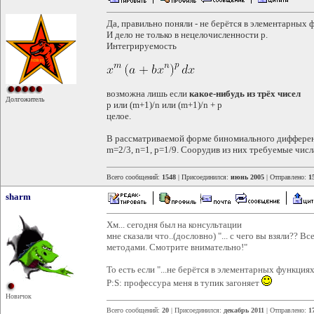
Да, правильно поняли - не берётся в элементарных 
И дело не только в нецелочисленности p.
Интегрируемость
возможна лишь если
какое-нибудь из трёх чисел
Долгожитель
p или (m+1)/n или (m+1)/n + p
целое.
В рассматриваемой форме биномиального диффере
m=2/3, n=1, p=1/9. Соорудив из них требуемые числа
Всего сообщений:
1548
| Присоединился:
июнь 2005
| Отправлено:
1
sharm
Хм... сегодня был на консультации
мне сказали что..(дословно) "... с чего вы взяли?? 
методами. Смотрите внимательно!"
То есть если "...не берётся в элементарных функция
P:S: профессура меня в тупик загоняет
Новичок
Всего сообщений:
20
| Присоединился:
декабрь 2011
| Отправлено:
1