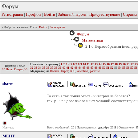
Форум
Регистрация
|
Профиль
|
Войти
|
Забытый пароль
|
Присутствующие
|
Справка
» Добро пожаловать, Гость:
Войти
|
Регистрация
Форум
Математика
2.1.6 Первообразная (неопред
Несколько страниц
[
1
2
3
4
5
6
7
8
9
10
11
12
13
14
15
16
17
18
19
20
21
22
23
Переход к теме
32
33
34
35
36
37
38
39
40
41
42
43
44
45
46
47
48
49
50
51
52
53
54
55
56
57
58
<< Назад
Вперед >>
Модераторы:
Roman Osipov
,
RKI
,
attention
,
paradise
sharm
То есть я так понял ответ - интеграл не берется?
так p - не целое число и нет условий соответствую
Новичок
Всего сообщений:
20
| Присоединился:
декабрь 2011
| Отправлено:
1
MEHT