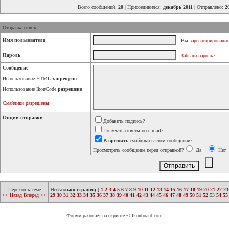
Всего сообщений:
20
| Присоединился:
декабрь 2011
| Отправлено:
2
Отправка ответа:
Имя пользователя
Вы зарегистрировалис
Пароль
Забыли пароль?
Сообщение
Использование HTML
запрещено
Использование IkonCode
разрешено
Смайлики разрешены
Опции отправки
Добавить подпись?
Получать ответы по e-mail?
Разрешить
смайлики в этом сообщении?
Просмотреть сообщение перед отправкой?
Да
Нет
Переход к теме
Несколько страниц
[
1
2
3
4
5
6
7
8
9
10
11
12
13
14
15
16
17
18
19
20
21
22
23
<< Назад
Вперед >>
29
30
31
32
33
34
35
36
37
38
39
40
41
42
43
44
45
46
47
48
49
50
51
52
53
54
55
Форум работает на скрипте © Ikonboard.com