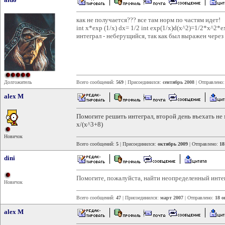
как не получается??? все там норм по частям идет!
int x*exp (1/x) dx= 1/2 int exp(1/x)d(x^2)=1/2*x^2*e
интеграл - неберущийся, так как был выражен через E
Долгожитель
Всего сообщений:
569
| Присоединился:
сентябрь 2008
| Отправлено
alex M
Помогите решить интеграл, второй день въехать не 
x/(x^3+8)
Новичок
Всего сообщений:
5
| Присоединился:
октябрь 2009
| Отправлено:
18
dini
Помогите, пожалуйста, найти неопределенный интегра
Новичок
Всего сообщений:
47
| Присоединился:
март 2007
| Отправлено:
18 о
alex M