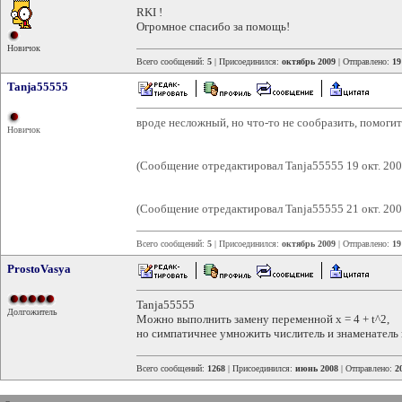
RKI !
Огромное спасибо за помощь!
Новичок
Всего сообщений:
5
| Присоединился:
октябрь 2009
| Отправлено:
19
Tanja55555
вроде несложный, но что-то не сообразить, помоги
Новичок
(Сообщение отредактировал Tanja55555 19 окт. 200
(Сообщение отредактировал Tanja55555 21 окт. 200
Всего сообщений:
5
| Присоединился:
октябрь 2009
| Отправлено:
19
ProstoVasya
Tanja55555
Долгожитель
Можно выполнить замену переменной x = 4 + t^2,
но симпатичнее умножить числитель и знаменатель н
Всего сообщений:
1268
| Присоединился:
июнь 2008
| Отправлено:
2