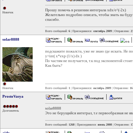
Прошу помочь в решении интеграла xdx/e^(-2x)
Новичок
Желательно подробно описать, чтобы знать на буду
спасибо.
Всего сообщений:
6
| Присоединился:
сентябрь 2009
| Отправлено:
2
solar8888
подскажите пожалста, уже не знаю где искать. Не по
y=int( x*exp (1/x) dx )
По частям не получается, т.к под экспонентой стоит
Как быть?
Новичок
Всего сообщений:
1
| Присоединился:
октябрь 2009
| Отправлено:
16
ProstoVasya
solar8888
Долгожитель
Это не берущийся интеграл, т.е первообразная не я
Всего сообщений:
1268
| Присоединился:
июнь 2008
| Отправлено:
1
aido