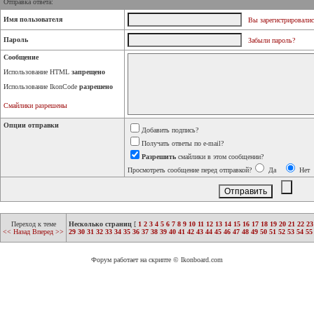
Отправка ответа:
Имя пользователя
Вы зарегистрировалис
Пароль
Забыли пароль?
Сообщение
Использование HTML
запрещено
Использование IkonCode
разрешено
Смайлики разрешены
Опции отправки
Добавить подпись?
Получать ответы по e-mail?
Разрешить
смайлики в этом сообщении?
Просмотреть сообщение перед отправкой?
Да
Нет
Переход к теме
Несколько страниц
[
1
2
3
4
5
6
7
8
9
10
11
12
13
14
15
16
17
18
19
20
21
22
23
<< Назад
Вперед >>
29
30
31
32
33
34
35
36
37
38
39
40
41
42
43
44
45
46
47
48
49
50
51
52
53
54
55
Форум работает на скрипте © Ikonboard.com