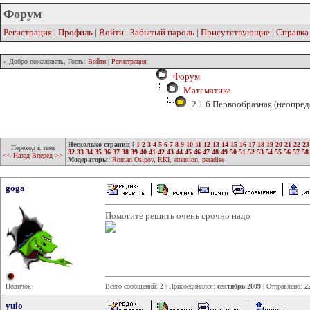
Форум
Регистрация
|
Профиль
|
Войти
|
Забытый пароль
|
Присутствующие
|
Справка
» Добро пожаловать, Гость:
Войти
|
Регистрация
Форум
Математика
2.1.6 Первообразная (неопред
Несколько страниц
[
1
2
3
4
5
6
7
8
9
10
11
12
13
14
15
16
17
18
19
20
21
22
23
Переход к теме
32
33
34
35
36
37
38
39
40
41
42
43
44
45
46
47
48
49
50
51
52
53
54
55
56
57
58
<< Назад
Вперед >>
Модераторы:
Roman Osipov
,
RKI
,
attention
,
paradise
goga
Помогите решить очень срочно надо
Новичок
Всего сообщений:
2
| Присоединился:
сентябрь 2009
| Отправлено:
2
yuio