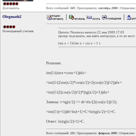
Долгожитель
Всего сообщений:
569
| Присоединился:
сентябрь 2008
| Отправлено
Olegmath2
Полноправный участник
Цитата: Neumexa написал 22 мая 2009 17:03
прошу подсказать, как взять интерграл, а то не могу 
(sin x + 1)/(sin x + cos x + 1 ).
Решение.
int(1/(sinx+cosx+1))dx=
=int(1/(2sin(x/2)*cos(x/2)+2(cos(x/2))^2))dx=
=int(1/(2(cos(x/2))^2)*(tg(x/2)+1))dx=
Замена: t=tg(x/2) => dt=dx/(2(cos(x/2))^2).
=int(1/(t+1))dt=ln|t+1|+C=ln|tg(x/2)+1|+C.
Ответ: ln|tg(x/2)+1|+C.
Всего сообщений:
235
| Присоединился:
февраль 2009
| Отправлено: