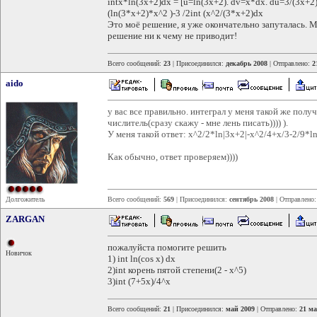
intx*ln(3x+2)dx = [u=ln(3x+2). dv=x*dx. du=3/(3x+2
(ln(3*x+2)*x^2 )-3 /2int (x^2/(3*x+2)dx
Это моё решение, я уже окончательно запуталась. 
решение ни к чему не приводит!
Всего сообщений:
23
| Присоединился:
декабрь 2008
| Отправлено:
2
aido
у вас все правильно. интеграл у меня такой же полу
числитель(сразу скажу - мне лень писать)))) ).
У меня такой ответ: x^2/2*ln|3x+2|-x^2/4+x/3-2/9*l
Как обычно, ответ проверяем))))
Долгожитель
Всего сообщений:
569
| Присоединился:
сентябрь 2008
| Отправлено
ZARGAN
пожалуйста помогите решить
Новичок
1) int ln(cos x) dx
2)int корень пятой степени(2 - x^5)
3)int (7+5x)/4^x
Всего сообщений:
21
| Присоединился:
май 2009
| Отправлено:
21 ма