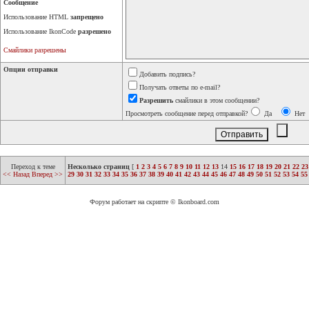
Сообщение
Использование HTML
запрещено
Использование IkonCode
разрешено
Смайлики разрешены
Опции отправки
Добавить подпись?
Получать ответы по e-mail?
Разрешить
смайлики в этом сообщении?
Просмотреть сообщение перед отправкой?
Да
Нет
Переход к теме
Несколько страниц
[
1
2
3
4
5
6
7
8
9
10
11
12
13
14
15
16
17
18
19
20
21
22
23
<< Назад
Вперед >>
29
30
31
32
33
34
35
36
37
38
39
40
41
42
43
44
45
46
47
48
49
50
51
52
53
54
55
Форум работает на скрипте © Ikonboard.com