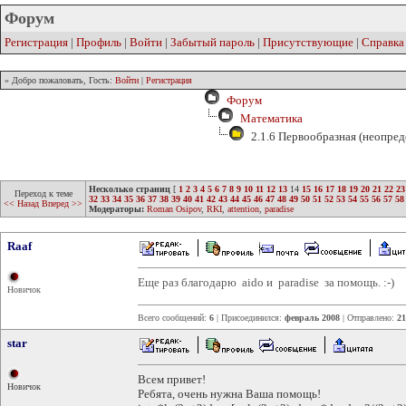
Форум
Регистрация
|
Профиль
|
Войти
|
Забытый пароль
|
Присутствующие
|
Справка
» Добро пожаловать, Гость:
Войти
|
Регистрация
Форум
Математика
2.1.6 Первообразная (неопред
Несколько страниц
[
1
2
3
4
5
6
7
8
9
10
11
12
13
14
15
16
17
18
19
20
21
22
23
Переход к теме
32
33
34
35
36
37
38
39
40
41
42
43
44
45
46
47
48
49
50
51
52
53
54
55
56
57
58
<< Назад
Вперед >>
Модераторы:
Roman Osipov
,
RKI
,
attention
,
paradise
Raaf
Еще раз благодарю aido и paradise за помощь. :-)
Новичок
Всего сообщений:
6
| Присоединился:
февраль 2008
| Отправлено:
21
star
Всем привет!
Новичок
Ребята, очень нужна Ваша помощь!