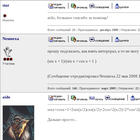
star
aido, большое спасибо за помощь!
Новичок
Всего сообщений:
23
| Присоединился:
декабрь 2008
| Отправлено:
2
Neumexa
прошу подсказать, как взять интерграл, а то не могу 
(sin x + 1)/(sin x + cos x + 1 )
Участник
(Сообщение отредактировал Neumexa 22 мая 2009 1
Всего сообщений:
146
| Присоединился:
март 2009
| Отправлено:
22 
aido
sinx+cosx+1=2sin(x/2)cos(x/2)+2cos^2(x/2)=2*cos^2(
Дальше просто...