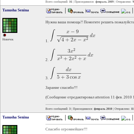
Всего сообщений:
16
| Присоединился:
февраль 2009
| Отправлено:
9
Tanusha Senina
Нужна ваша помощь!! Помогите решить пожалуйста
Новичок
1.
2.
3.
Зарание спасибо!!!
(Сообщение отредактировал attention 11 фев. 2010 
Всего сообщений:
3
| Присоединился:
февраль 2010
| Отправлено:
11
Tanusha Senina
Спасибо огромнейшее!!!