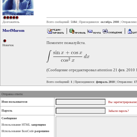
Долгожитель
Всего сообщений:
5184
| Присоединился:
октябрь 2008
| Отправлено
MorfMurom
Помогите пожалуйста.
Новичок
(Сообщение отредактировал attention 21 фев. 2010 
Всего сообщений:
1
| Присоединился:
февраль 2010
| Отправлено:
17
Отправка ответа:
Имя пользователя
Вы зарегистрировалис
Пароль
Забыли пароль?
Сообщение
Использование HTML
запрещено
Использование IkonCode
разрешено