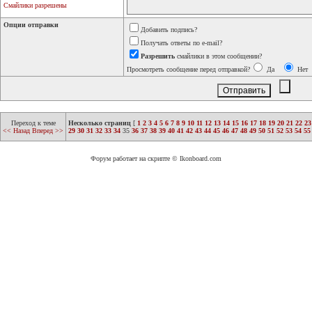
Смайлики разрешены
Опции отправки
Добавить подпись?
Получать ответы по e-mail?
Разрешить
смайлики в этом сообщении?
Просмотреть сообщение перед отправкой?
Да
Нет
Переход к теме
Несколько страниц
[
1
2
3
4
5
6
7
8
9
10
11
12
13
14
15
16
17
18
19
20
21
22
23
<< Назад
Вперед >>
29
30
31
32
33
34
35
36
37
38
39
40
41
42
43
44
45
46
47
48
49
50
51
52
53
54
55
Форум работает на скрипте © Ikonboard.com