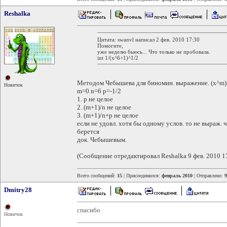
Reshalka
Цитата: swanvl написал 2 фев. 2010 17:30
Помогите,
уже неделю бьюсь... Что только не пробовала.
int 1/(x^6+1)^1/2
Методом Чебышева для биномин. выражение. (x^m)
Новичок
m=0 n=6 p=-1/2
1. p не целое
2. (m+1)/n не целое
3. (m+1)/n+p не целое
если не удовл. хотя бы одному услов. то не выраж. ч
берется
док. Чебышевым.
(Сообщение отредактировал Reshalka 9 фев. 2010 1
Всего сообщений:
15
| Присоединился:
февраль 2010
| Отправлено:
9
Dmitry28
спасибо
Новичок