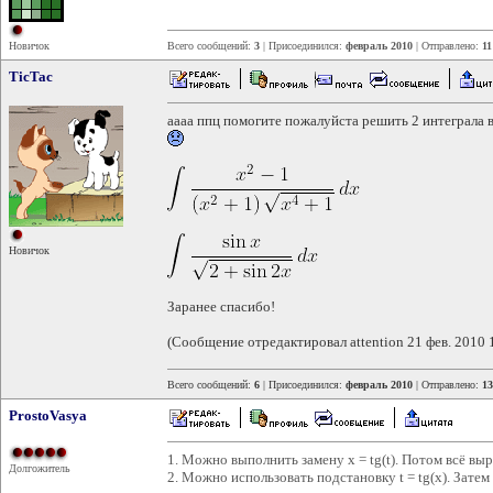
Новичок
Всего сообщений:
3
| Присоединился:
февраль 2010
| Отправлено:
11
TicTac
аааа ппц помогите пожалуйста решить 2 интеграла 
Новичок
Заранее спасибо!
(Сообщение отредактировал attention 21 фев. 2010 
Всего сообщений:
6
| Присоединился:
февраль 2010
| Отправлено:
13
ProstoVasya
1. Можно выполнить замену x = tg(t). Потом всё выра
Долгожитель
2. Можно использовать подстановку t = tg(x). Затем