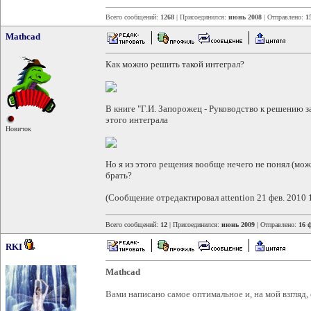
Всего сообщений:
1268
| Присоединился:
июнь 2008
| Отправлено:
1
Mathcad
Как можно решить такой интеграл?
В книге "Г.И. Запорожец - Руководство к решению 
этого интеграла
Новичок
Но я из этого рещения вообще нечего не понял (мо
брать?
(Сообщение отредактировал attention 21 фев. 2010 
Всего сообщений:
12
| Присоединился:
июнь 2009
| Отправлено:
16 ф
RKI
Mathcad
Вами написано самое оптимальное и, на мой взгляд