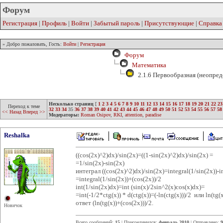
Форум
Регистрация
|
Профиль
|
Войти
|
Забытый пароль
|
Присутствующие
|
Справка
» Добро пожаловать, Гость:
Войти
|
Регистрация
Форум
Математика
2.1.6 Первообразная (неопред
Несколько страниц
[
1
2
3
4
5
6
7
8
9
10
11
12
13
14
15
16
17
18
19
20
21
22
23
Переход к теме
32
33
34
35
36
37
38
39
40
41
42
43
44
45
46
47
48
49
50
51
52
53
54
55
56
57
58
<< Назад
Вперед >>
Модераторы:
Roman Osipov
,
RKI
,
attention
,
paradise
Reshalka
((cos(2x)^2)dx)/sin(2x)=((1-sin(2x)^2)dx)/sin(2x) =
=1/sin(2x)-sin(2x)
интеграл ((cos(2x)^2)dx)/sin(2x)=integral(1/sin(2x))-i
=integral(1/sin(2x))+(cos(2x))/2
int(1/sin(2x)dx)=int (sin(x)/2sin^2(x)cos(x)dx)=
=int(-1/2*ctg(x)) * d(ctg(x))=(-ln(ctg(x)))/2 или ln(tg(
ответ (ln(tg(x))+(cos(2x)))/2.
Новичок
Всего сообщений:
15
| Присоединился:
февраль 2010
| Отправлено:
9