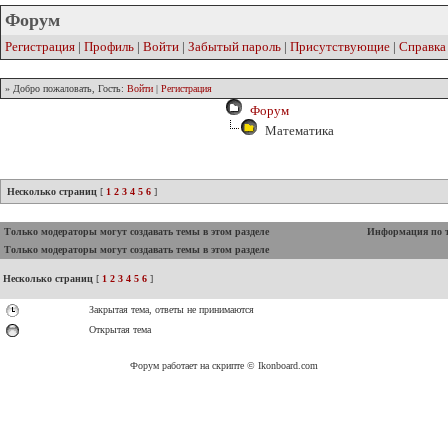
Форум
Регистрация
|
Профиль
|
Войти
|
Забытый пароль
|
Присутствующие
|
Справка
» Добро пожаловать, Гость:
Войти
|
Регистрация
Форум
Математика
Несколько страниц
[
1
2
3
4
5
6
]
Только модераторы могут создавать темы в этом разделе
Информация по 
Только модераторы могут создавать темы в этом разделе
Несколько страниц
[
1
2
3
4
5
6
]
Закрытая тема, ответы не принимаются
Открытая тема
Форум работает на скрипте © Ikonboard.com