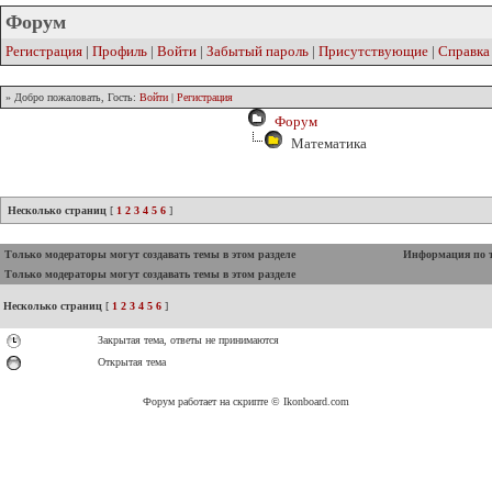
Форум
Регистрация
|
Профиль
|
Войти
|
Забытый пароль
|
Присутствующие
|
Справка
» Добро пожаловать, Гость:
Войти
|
Регистрация
Форум
Математика
Несколько страниц
[
1
2
3
4
5
6
]
Только модераторы могут создавать темы в этом разделе
Информация по 
Только модераторы могут создавать темы в этом разделе
Несколько страниц
[
1
2
3
4
5
6
]
Закрытая тема, ответы не принимаются
Открытая тема
Форум работает на скрипте © Ikonboard.com