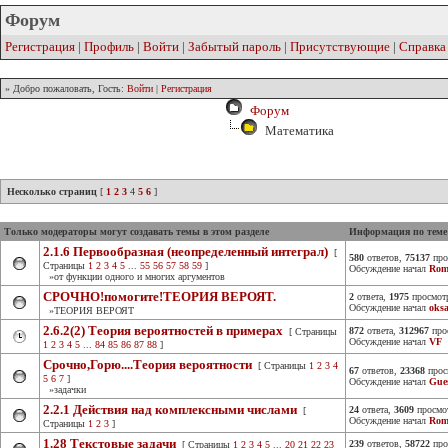
Форум
Регистрация
|
Профиль
|
Войти
|
Забытый пароль
|
Присутствующие
|
Справка
» Добро пожаловать, Гость:
Войти
|
Регистрация
Форум
Математика
Несколько страниц
[
1
2
3
4
5
6
]
Только модераторы могут создавать темы в этом разделе
Информация по теме
2.1.6 Первообразная (неопределенный интеграл)
[
580
ответов,
75137
про
Страницы
1
2
3
4
5
...
55
56
57
58
59
]
Обсуждение начал
Rom
»от функции одного и многих аргументов
СРОЧНО!помогите!ТЕОРИЯ ВЕРОЯТ.
2
ответа,
1975
просмот
Обсуждение начал
oks
»ТЕОРИЯ ВЕРОЯТ
2.6.2(2) Теория вероятностей в примерах
872
ответа,
312967
про
[ Страницы
Обсуждение начал
VF
1
2
3
4
5
...
84
85
86
87
88
]
Срочно,Горю....Теория вероятности
[ Страницы
1
2
3
4
67
ответов,
23368
прос
5
6
7
]
Обсуждение начал
Gue
»задачки
2.2.1 Действия над комплексными числами
24
ответа,
3609
просмо
[
Обсуждение начал
Rom
Страницы
1
2
3
]
1.28 Текстовые задачи
239
ответов,
58722
про
[ Страницы
1
2
3
4
5
...
20
21
22
23