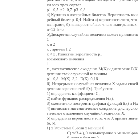
ки всех трех сортов.
p1=0,5 p2=0,7 p3=0,8
4) Куплено n лотерейных билетов. Вероятность выи
рейный билет р=0,4. Найти а) вероятность того, что
выиграют; б) наивероятнейшее число выигрышных 
n=12 k=5
5)Дискретная случайная величина может принимать 
1
x и 2
x , причем 1 2
x < x . Известны вероятность p1
возможного значения
1
x , математическое ожидание М(Х) и дисперсия D(X)
деления этой случайной величины.
p1=0,8 М(Х)=3,2 D(X)=0,16
6) Непрерывная случайная величина Х задана своей
деления вероятностей f(x). Требуется:
1) определить коэффициент С;
2) найти функцию распределения F(x);
3) схематично построить графики функций f(x) и F(x
4) вычислить математическое ожидание, дисперсию 
тическое отклонение случайной величины Х;
5) определить вероятность того, что Х примет значе
(a, b).
f ( x )=система 0, если x меньше 0
C( x^3-4 ), 0 меньше\равно х меньше\равно 2
0, если x больше 2