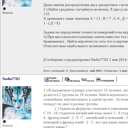
Даны законы распределения двух дискретных случа
2 ) Найти среднюю случайную величину Х при усло
Новичок
133
Х принимает такие значения А = 13 , В = 7 , С-4 , Д = 
1 - ( Д + Е)
Задачи на определение точности измерений и на не
3) При массовом изготовлении спичек известно что 
бракованных . Найти вероятность того что в партию 
Относительно наибольшего возможного значения.
(Сообщение отредактировал Nadin7782 1 мая 2014 
Всего сообщений:
3
| Присоединился:
май 2014
| Отправлено:
1 мая 
Nadin7782
1 ) В шахматном турнире участвуют 32 человек , ко
делятся в 2 группы по 16 человек. Найти вероятность 
сильнейших игроков играть в одной группе ; б) чет
попадут по двое в разные группы .
2 ) Задачи на формулы сложения и умножения
С 10 ⋅ 16 студентов английский язык знают 3 ⋅ 9 студе
4 , французский - 2 ⋅ 9 +7 , английский и немецкий - 2
немецкий и французский - 2 ⋅ 5 , все три языка знаю
Новичок
одного языка ?