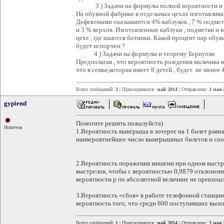
3 ) Задачи на формулы полной вероятности и 
На обувной фабрике в отдельных цехах изготавлива
Дефектными оказываются 4% каблуков , 7 % подме
и 3 % верхов. Изготовленные каблуки , подметки и
цехе , где шьются ботинки. Какой процент пар обув
будет испорчен ?
4 ) Задачи на формулы и теорему Бернулли
Предполагая , что вероятность рождения мальчика и
что в семье,которая имеет 8 детей , будет не менее 
Всего сообщений:
3
| Присоединился:
май 2014
| Отправлено:
1 мая 
gypiend
Помогите решить пожалуйста)
Новичок
1.Вероятность выигрыша в лотерее на 1 билет равна
наивероятнейшее число выигрышных билетов и со
2.Вероятность поражения мишени при одном выстре
выстрелов, чтобы с вероятностью 0,9879 отклонен
вероятности р по абсолютной величине не превзошл
3.Вероятность «сбоя» в работе телефонной станции
вероятность того, что среди 600 поступивших вызов
Всего сообщений:
1
| Присоединился:
май 2014
| Отправлено:
3 мая 