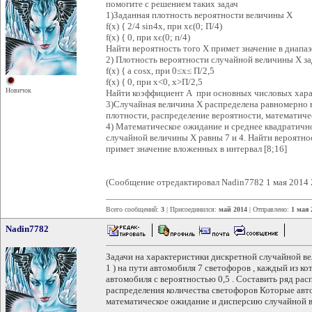
помогите с решением таких задач
1)Заданная плотность вероятности величины Х
f(х) { 2/4 sin4x, при хє(0; П/4)
f(x) { 0, при хє(0; п/4)
Найти вероятность того Х примет значение в диапазо
2) Плотность вероятности случайной величины Х з
f(х) { a cosx, при 0≤x≤ П/2,5
f(х) { 0, при x<0, x>П/2,5
Новичок
Найти коэффициент А при основных числовых хар
3)Случайная величина Х распределена равномерно в
плотности, распределение вероятности, математиче
4) Математическое ожидание и среднее квадратич
случайной величины Х равны 7 и 4. Найти вероятнос
примет значение вложенных в интервал [8;16]
(Сообщение отредактировал Nadin7782 1 мая 2014 
Всего сообщений:
3
| Присоединился:
май 2014
| Отправлено:
1 мая 
Nadin7782
Задачи на характеристики дискретной случайной в
1 ) на пути автомобиля 7 светофоров , каждый из 
автомобиля с вероятностью 0,5 . Составить ряд ра
распределения количества светофоров Которые авто
математическое ожидание и дисперсию случайной 