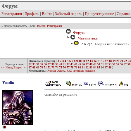
Форум
Регистрация
|
Профиль
|
Войти
|
Забытый пароль
|
Присутствующие
|
Справка
» Добро пожаловать, Гость:
Войти
|
Регистрация
Форум
Математика
2.6.2(2) Теория вероятностей
Несколько страниц
[
1
2
3
4
5
6
7
8
9
10
11
12
13
14
15
16
17
18
19
20
21
22
23
Переход к теме
32
33
34
35
36
37
38
39
40
41
42
43
44
45
46
47
48
49
50
51
52
53
54
55
56
57
58
<< Назад
Вперед >>
67
68
69
70
71
72
73
74
75
76
77
78
79
80
81
82
83
84
85
86
87
88
]
Модераторы:
Roman Osipov
,
RKI
,
attention
,
paradise
Yuadio
спасибо за решение