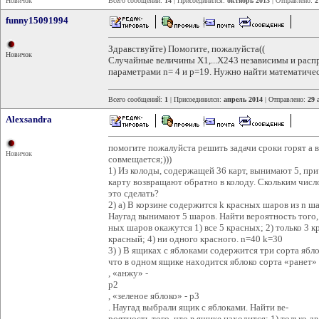
Новичок
Всего сообщений:
14
| Присоединился:
октябрь 2013
| Отправлено:
2
funny15091994
Здравствуйте) Помогите, пожалуйста((
Новичок
Случайные величины X1,...X243 независимы и расп
параметрами n= 4 и p=19. Нужно найти математичес
Всего сообщений:
1
| Присоединился:
апрель 2014
| Отправлено:
29 
Alexsandra
помогите пожалуйста решить задачи сроки горят а в
Новичок
совмещается;)))
1) Из колоды, содержащей 36 карт, вынимают 5, пр
карту возвращают обратно в колоду. Скольким чис
это сделать?
2) а) В корзине содержится k красных шаров из n ш
Наугад вынимают 5 шаров. Найти вероятность того,
ных шаров окажутся 1) все 5 красных; 2) только 3 к
красный; 4) ни одного красного. n=40 k=30
3) ) В ящиках с яблоками содержится три сорта ябло
что в одном ящике находится яблоко сорта «ранет»
, «анжу» -
p2
, «зеленое яблоко» - p3
. Наугад выбрали ящик с яблоками. Найти ве-
роятность того, что в ящике находится: 1) только дв