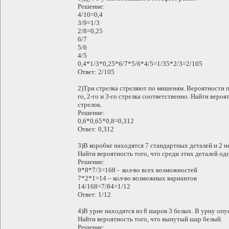
Решение:
4/10=0,4
3/9=1/3
2/8=0,25
6/7
5/6
4/5
0,4*1/3*0,25*6/7*5/6*4/5=1/35*2/3=2/105
Ответ: 2/105
2)Три стрелка стреляют по мишеням. Вероятности по
го, 2-го и 3-го стрелка соответственно. Найти вероя
стрелок.
Решение:
0,6*0,65*0,8=0,312
Ответ: 0,312
3)В коробке находятся 7 стандартных деталей и 2 
Найти вероятность того, что среди этих деталей од
Решение:
9*8*7/3=168 - кол-во всех возможностей
7*2*1=14 – кол-во возможных вариантов
14/168=7/84=1/12
Ответ: 1/12
4)В урне находятся из 8 шаров 3 белых. В урну опу
Найти вероятность того, что вынутый шар белый.
Решение: