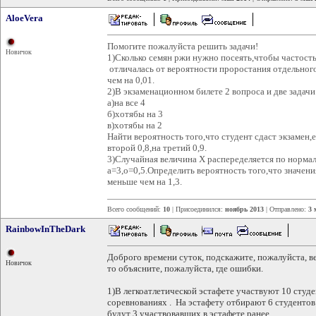
AloeVera
Помогите пожалуйста решить задачи!
Новичок
1)Сколько семян ржи нужно посеять,чтобы частост
отличалась от вероятности проростания отдельног
чем на 0,01.
2)В экзаменационном билете 2 вопроса и две задачи
а)на все 4
б)хотябы на 3
в)хотябы на 2
Найти вероятность того,что студент сдаст экзамен,е
второй 0,8,на третий 0,9.
3)Случайная величина X распеределяется по норма
а=3,о=0,5.Определить вероятность того,что значен
меньше чем на 1,3.
Всего сообщений:
10
| Присоединился:
ноябрь 2013
| Отправлено:
3 
RainbowInTheDark
Доброго времени суток, подскажите, пожалуйста, ве
Новичок
то объясните, пожалуйста, где ошибки.
1)В легкоатлетической эстафете участвуют 10 студ
соревнованиях . На эстафету отбирают 6 студентов
будут 3 участвовавших в эстафете ранее.