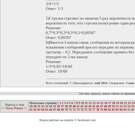
3/9=1/3
Ответ: 1/3
5)Стрелок стреляет по мишени 5 раз, вероятность п
вероятность того, что стрелок попал ровно один раз
Решение:
0,7*0,3*0,3*0,3*0,3=0,00567
Ответ: 0,00567
6)Имеется 3 канала связи, сообщения по которым р
искажения сообщений при его передаче по первому к
третьему – 0,2. Переданное сообщение принято без 
передано по 2-му каналу.
Решение:
1/3*0,95=19/60
Ответ: 19/60
Всего сообщений:
7
| Присоединился:
май 2014
| Отправлено:
3 мая 
Эта тема закрыта, новые ответы не приним
Несколько страниц
[
1
2
3
4
5
6
7
8
9
10
11
12
13
14
15
16
17
18
19
20
21
22
23
Переход к теме
29
30
31
32
33
34
35
36
37
38
39
40
41
42
43
44
45
46
47
48
49
50
51
52
53
54
55
<< Назад
Вперед >>
61
62
63
64
65
66
67
68
69
70
71
72
73
74
75
76
77
78
79
80
81
82
83
84
85
86
87
Форум работает на скрипте © Ikonboard.com