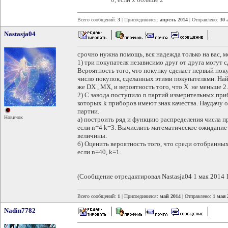
Всего сообщений:
3
| Присоединился:
апрель 2014
| Отправлено:
30 
Nastasja04
срочно нужна помощь, вся надежда только на вас, м
1) три покупателя независимо друг от друга могут с
Вероятность того, что покупку сделает первый покупа
число покупок, сделанных этими покупателями. Най
же DX , MX, и вероятность того, что X не меньше 2.
2) С завода поступило n партий измерительных приб
которых k приборов имеют знак качества. Наудачу
партии.
Новичок
а) построить ряд и функцию распределения числа п
если n=4 k=3. Вычислить математическое ожидание
величины.
б) Оценить вероятность того, что среди отобранных
если n=40, k=1.
(Сообщение отредактировал Nastasja04 1 мая 2014 
Всего сообщений:
1
| Присоединился:
май 2014
| Отправлено:
1 мая 
Nadin7782