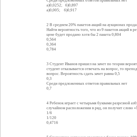
Среди предложенных ответов правильных нет
а)0,0252; б)0,897
а)0,005; б)0,917
2 В среднем 20% пакетов акций на аукционах прода
Найти вероятность того, что из 9 пакетов акций в р
цене будет продано хотя бы 2 пакета 0,804
0,564
0,364
0,784
3 Студент Иванов пришел на зачет по теории вероятн
студент отказывается отвечать на вопрос, то препо
вопрос. Вероятность сдать зачет равна 0,5
0,3
Среди предложенных ответов правильных нет
0,7
4 Ребенок играет с четырьмя буквами разрезной азб
случайном расположении в ряд, он получит слово 
1/6
1/120
0,4716