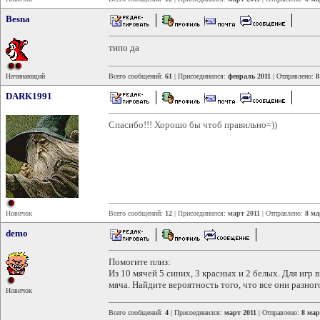
Besna
типо да
Начинающий
Всего сообщений:
61
| Присоединился:
февраль 2011
| Отправлено:
8
DARK1991
Спасибо!!! Хорошо бы чтоб правильно=))
Новичок
Всего сообщений:
12
| Присоединился:
март 2011
| Отправлено:
8 ма
demo
Помогите плиз:
Из 10 мячей 5 синих, 3 красных и 2 белых. Для игр 
мяча. Найдите вероятность того, что все они разног
Новичок
Всего сообщений:
4
| Присоединился:
март 2011
| Отправлено:
8 мар