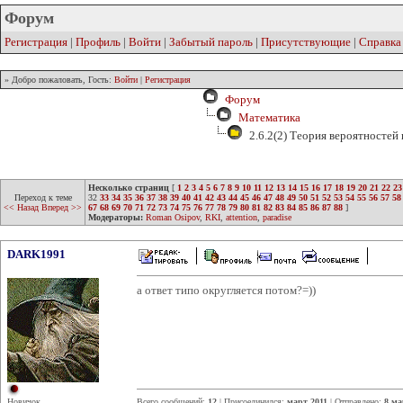
Форум
Регистрация
|
Профиль
|
Войти
|
Забытый пароль
|
Присутствующие
|
Справка
» Добро пожаловать, Гость:
Войти
|
Регистрация
Форум
Математика
2.6.2(2) Теория вероятностей
Несколько страниц
[
1
2
3
4
5
6
7
8
9
10
11
12
13
14
15
16
17
18
19
20
21
22
23
Переход к теме
32
33
34
35
36
37
38
39
40
41
42
43
44
45
46
47
48
49
50
51
52
53
54
55
56
57
58
<< Назад
Вперед >>
67
68
69
70
71
72
73
74
75
76
77
78
79
80
81
82
83
84
85
86
87
88
]
Модераторы:
Roman Osipov
,
RKI
,
attention
,
paradise
DARK1991
а ответ типо округляется потом?=))
Новичок
Всего сообщений:
12
| Присоединился:
март 2011
| Отправлено:
8 ма