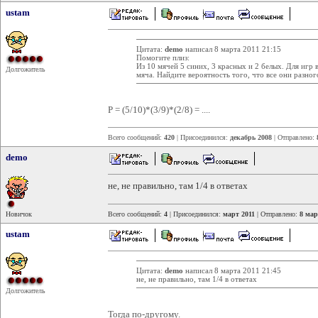
ustam
Цитата:
demo
написал 8 марта 2011 21:15
Помогите плиз:
Из 10 мячей 5 синих, 3 красных и 2 белых. Для игр 
Долгожитель
мяча. Найдите вероятность того, что все они разног
Р = (5/10)*(3/9)*(2/8) = ....
Всего сообщений:
420
| Присоединился:
декабрь 2008
| Отправлено:
demo
не, не правильно, там 1/4 в ответах
Новичок
Всего сообщений:
4
| Присоединился:
март 2011
| Отправлено:
8 мар
ustam
Цитата:
demo
написал 8 марта 2011 21:45
не, не правильно, там 1/4 в ответах
Долгожитель
Тогда по-другому.