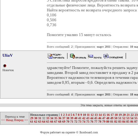
5 Статистика запросов кредитов в банке такова: 1
отдельные физические лица. Вероятность возврата кр
Найти вероятность не возврата очередного запроса 
0,106
0,506
0,736
Помогите умаляю 15 минут осталось
Всего сообщений:
2
| Присоединился:
март 2011
| Отправлено:
10 ма
UliaV
здравствуйте! Помогите, пожалуйста решить задачу
Новичок
заводами. Второй завод поставляет в продажу в 2 р
Вероятност надежности телевизоров в течении гара
заводом 0,95, вторым - 0,6. Определить надежность
Всего сообщений:
4
| Присоединился:
март 2011
| Отправлено:
18 ма
Эта тема закрыта, новые ответы не приним
Несколько страниц
[
1
2
3
4
5
6
7
8
9
10
11
12
13
14
15
16
17
18
19
20
21
22
23
Переход к теме
29
30
31
32
33
34
35
36
37
38
39
40
41
42
43
44
45
46
47
48
49
50
51
52
53
54
55
<< Назад
Вперед >>
61
62
63
64
65
66
67
68
69
70
71
72
73
74
75
76
77
78
79
80
81
82
83
84
85
86
87
Форум работает на скрипте © Ikonboard.com