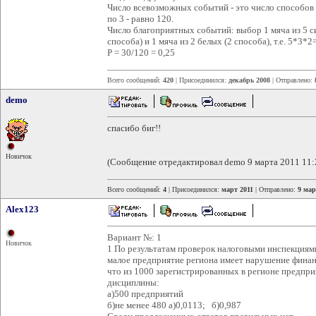
Число всевозможных событий - это число способов вы
по 3 - равно 120.
Число благоприятных событий: выбор 1 мяча из 5 си
способа) и 1 мяча из 2 белых (2 способа), т.е. 5*3*2
Р = 30/120 = 0,25
Всего сообщений:
420
| Присоединился:
декабрь 2008
| Отправлено:
demo
спасибо биг!!
Новичок
(Сообщение отредактировал demo 9 марта 2011 11:
Всего сообщений:
4
| Присоединился:
март 2011
| Отправлено:
9 мар
Alex123
Вариант №: 1
Новичок
1 По результатам проверок налоговыми инспекциями
малое предприятие региона имеет нарушение финан
что из 1000 зарегистрированных в регионе предп
дисциплины:
а)500 предприятий
б)не менее 480 а)0,0113; б)0,987