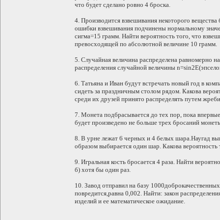
что будет сделано ровно 4 броска.
4. Производится взвешивания некоторого вещества
ошибки взвешивания подчинены нормальному знач
сигма=15 грамм. Найти вероятность того, что взвеш
превосходящей по абсолютной величине 10 грамм.
5. Случайная величина распределена равномерно на 
распределения случайной величины n=sin2E(эпселон
6. Татьяна и Иван будут встречать новый год в комп
сидеть за праздничным столом рядом. Какова вероя
среди их друзей принято распределять путем жреб
7. Монета подбрасывается до тех пор, пока впервые 
будет произведено не больше трех бросаний монет
8. В урне лежат 6 черных и 4 белых шара.Наугад в
образом выбирается один шар. Какова вероятность т
9. Игральная кость бросается 4 раза. Найти вероятно
б) хотя бы один раз.
10. Завод отправил на базу 1000доброкачественных 
повредится,равна 0,002. Найти: закон распределен
изделий и ее математическое ожидание.