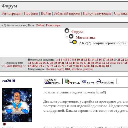
Форум
Регистрация
|
Профиль
|
Войти
|
Забытый пароль
|
Присутствующие
|
Справка
» Добро пожаловать, Гость:
Войти
|
Регистрация
Форум
Математика
2.6.2(2) Теория вероятностей
Несколько страниц
[
1
2
3
4
5
6
7
8
9
10
11
12
13
14
15
16
17
18
19
20
21
22
23
Переход к теме
32
33
34
35
36
37
38
39
40
41
42
43
44
45
46
47
48
49
50
51
52
53
54
55
56
57
58
<< Назад
Вперед >>
67
68
69
70
71
72
73
74
75
76
77
78
79
80
81
82
83
84
85
86
87
88
]
Модераторы:
Roman Osipov
,
RKI
,
attention
,
paradise
cat2010
помогите решить задачу пожалуйста!!(
Два контролирующих устройства проверяют детали 
поступающих к ним изделий одинаково. Надежность 
стандартной. Какова вероятность того, что эту дет