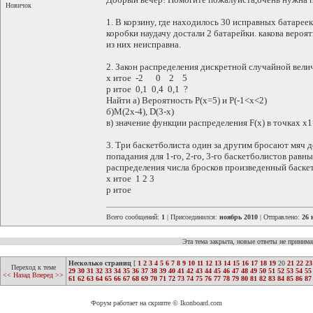
Новичок
1. В корзину, где находилось 30 исправных батарее
коробки наудачу достали 2 батарейки. какова вероят
из них неисправна.
2. Закон распределения дискретной случайной вели
х итое -2 0 2 5
р итое 0,1 0,4 0,1 ?
Найти а) Вероятность Р(х=5) и Р(-1<х<2)
б)М(2х-4), D(3-х)
в) значение функции распределения F(х) в точках х1
3. Три баскетболиста один за другим бросают мяч д
попадания для 1-го, 2-го, 3-го баскетболистов равны 
распределения числа бросков произведенный баске
х итое 1 2 3
р итое
Всего сообщений:
1
| Присоединился:
ноябрь 2010
| Отправлено:
26 
Эта тема закрыта, новые ответы не приним
Несколько страниц
[
1
2
3
4
5
6
7
8
9
10
11
12
13
14
15
16
17
18
19
20
21
22
23
Переход к теме
29
30
31
32
33
34
35
36
37
38
39
40
41
42
43
44
45
46
47
48
49
50
51
52
53
54
55
<< Назад
Вперед >>
61
62
63
64
65
66
67
68
69
70
71
72
73
74
75
76
77
78
79
80
81
82
83
84
85
86
87
Форум работает на скрипте © Ikonboard.com