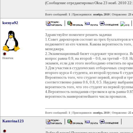
(Сообщение отредактировал Oksa 23 нояб. 2010 22:
Всего сообщений:
1
| Присоединился:
ноябрь 2010
| Отправлено:
23 
ksenya92
Здравствуйте помогите решить задачки
1.Совет директоров состоит из трех бухгалтеров и
подкомитет из его членов. Какова вероятность того,
менеджера.
2.Экзаменационный билет содержит три вопроса. Ве
вопрос равна 0.9, на второй – 0.6, на третий – 0.8. 
Новичок
экзамен, если для этого необходимо ответить по кра
3.Для участия в студенческих отборочных спортив
второго курса 4 студента, из второй группы 6 студе
Вероятность того, что студент первой, второй и тр
соответственно равна 0.6, 0.8, 0.5. Наудачу выбра
вероятность того, что это студент из первой группы
4.Вероятность попадания стрелком в цель равна 0.8
вероятность наивероятнейшего числа промахов.
Всего сообщений:
1
| Присоединился:
ноябрь 2010
| Отправлено:
25 
Katerina123
Добрый вечер! Помогите пожалуйста,очень нужна 