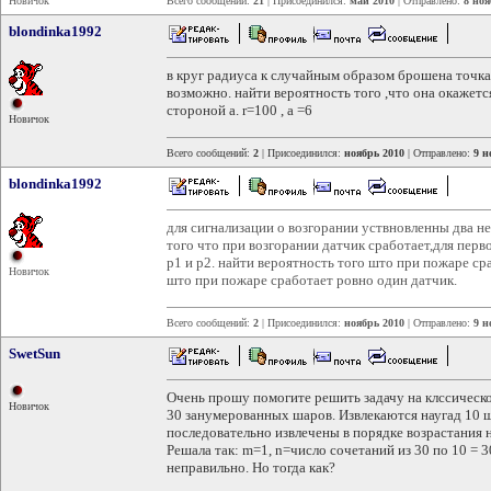
Новичок
Всего сообщений:
21
| Присоединился:
май 2010
| Отправлено:
8 ноя
blondinka1992
в круг радиуса к случайным образом брошена точка
возможно. найти вероятность того ,что она окажетс
стороной a. r=100 , a =6
Новичок
Всего сообщений:
2
| Присоединился:
ноябрь 2010
| Отправлено:
9 н
blondinka1992
для сигнализации о возгорании уствновленны два н
того что при возгорании датчик сработает,для перв
р1 и р2. найти вероятность того што при пожаре ср
Новичок
што при пожаре сработает ровно один датчик.
Всего сообщений:
2
| Присоединился:
ноябрь 2010
| Отправлено:
9 н
SwetSun
Очень прошу помогите решить задачу на клссическо
Новичок
30 занумерованных шаров. Извлекаются наугад 10 ш
последовательно извлечены в порядке возрастания 
Решала так: m=1, n=число сочетаний из 30 по 10 = 
неправильно. Но тогда как?