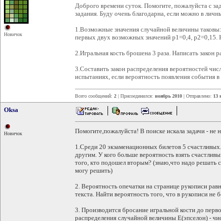
Доброго времени суток. Помогите, пожалуйста с за
задания. Буду очень благодарна, если можно в лич
1.Возможные значения случайной величины таковы: 
Новичок
первых двух возможных значений p1=0,4, p2=0,15. 
2.Игральная кость брошена 3 раза. Написать закон 
3.Составить закон распределения вероятностей чис
испытаниях, если вероятность появления события в
Всего сообщений:
2
| Присоединился:
ноябрь 2010
| Отправлено:
13 
Oksa
Помогите,пожалуйста! В поиске искала задачи - не 
Новичок
1.Среди 20 экзаменационных билетов 5 счастливых.
другим. У кого больше вероятность взять счастливы
того, кто подошел вторым? (знаю,что надо решать
могу решить)
2. Вероятность опечатки на странице рукописи рав
текста. Найти вероятность того, что в рукописи не 
3. Производится бросание игральной кости до перв
распределения случайной величины Е(эпселон) - чис