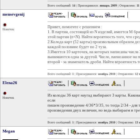
Всего сообщений:
14
| Присоединился:
январь 2009
| Отправлено:
11
mensevgenij
Привет, помогите с решением :
Новичок
1. В партии, состоящей из N изделий, имеется M бр
этой партии (n<N). Найти вероятность того, что с
2.Колода карт (52 карты) произвольным образом дел
каждой половине будет по 2 туза.
3.Имеется 10 карточек, на которых написаны числа 3, 3
вынимаются одна за другой. Число, написанное на пе
второй - за знаменатель дроби. Найти вероятность 
Всего сообщений:
1
| Присоединился:
ноябрь 2010
| Отправлено:
12 
Elena26
Из колоды 36 карт наугад выбирают 3 карты. Какова 
Новичок
если
пишем произведение 4/36*3/35, то тогда 2/34 - для
произведения двух величин, но ведь выбираем и тре
Всего сообщений:
1
| Присоединился:
ноябрь 2010
| Отправлено:
13 
Megan