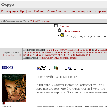
Форум
Регистрация
|
Профиль
|
Войти
|
Забытый пароль
|
Присутствующие
|
Справка
» Добро пожаловать, Гость:
Войти
|
Регистрация
Форум
Математика
2.6.2(2) Теория вероятностей
Несколько страниц
[
1
2
3
4
5
6
7
8
9
10
11
12
13
14
15
16
17
18
19
20
21
22
23
Переход к теме
32
33
34
35
36
37
38
39
40
41
42
43
44
45
46
47
48
49
50
51
52
53
54
55
56
57
58
<< Назад
Вперед >>
67
68
69
70
71
72
73
74
75
76
77
78
79
80
81
82
83
84
85
86
87
88
]
Модераторы:
Roman Osipov
,
RKI
,
attention
,
paradise
DENNIS
ПОЖАЛУЙСТА ПОМОГИТЕ!
В коробке находятся жетоны с номерами от 1 до 14.
вероятность того, что будут вынуты: а) 4 жетона с
нечетным номером; в) 3 жетонов с четным номером
Новичок
Всего сообщений:
3
| Присоединился:
октябрь 2010
| Отправлено:
22