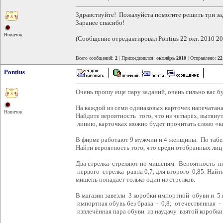
Здравствуйте! Пожалуйста помогите решить три з
Заранее спасибо!
Новичок
(Сообщение отредактировал Pontius 22 окт. 2010 20
Всего сообщений:
2
| Присоединился:
октябрь 2010
| Отправлено:
22
Pontius
Очень прошу еще пару заданий, очень сильно вас б
На каждой из семи одинаковых карточек напечатана о
Новичок
Найдите вероятность того, что из четырёх, вытя
линию, карточках можно будет прочитать слово «к
В фирме работают 9 мужчин и 4 женщины. По табел
Найти вероятность того, что среди отобранных ли
Два стрелка стреляют по мишеням. Вероятность п
первого стрелка равна 0,7, для второго 0,85. Найти
мишень попадает только один из стрелков.
В магазин завезли 3 коробки импортной обуви и 5 
импортная обувь без брака - 0,8; отечественная - 
извлечённая пара обуви из наудачу взятой коробки