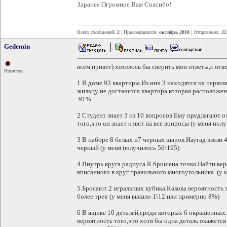
Заранее Огромное Вам Спасибо!
Всего сообщений:
2
| Присоединился:
октябрь 2010
| Отправлено:
22
Gedemin
всем привет) хотелось бы сверить мои ответы,с отв
Новичок
1 В доме 93 квартиры.Из них 3 находятся на первом
жильцу не достанется квартира которая расположен
91%
2 Студент знает 3 из 10 вопросов.Ему предлагают о
того,что он знает ответ на все вопросы (у меня пол
3 В наборе 8 белых и7 черных шаров.Наугад взяли 
черный (у меня получилось 56\195)
4 Внутрь круга радиуса R брошена точка.Найти вер
вписанного в круг правильного многоугольника. (у 
5 Бросают 2 игральных кубика.Какова вероятность т
более трех (у меня вышло 1\12 или примерно 8%)
6 В ящике 10 деталей,среди которых 6 окрашенных.
вероятность того,что хотя бы одна деталь окажется