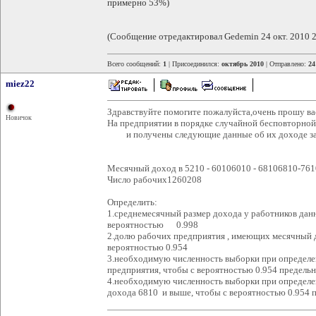
примерно 53%)
(Сообщение отредактировал Gedemin 24 окт. 2010 2
Всего сообщений:
1
| Присоединился:
октябрь 2010
| Отправлено:
24
miez22
Здравствуйте помогите пожалуйста,очень прошу ва
Новичок
На предприятии в порядке случайной бесповторной
и получены следующие данные об их доходе за
Месячный доход в 5210 - 60106010 - 68106810-761
Число рабочих1260208
Определить:
1.среднемесячный размер дохода у работников данн
вероятностью 0.998
2.долю рабочих предприятия , имеющих месячный д
вероятностью 0.954
3.необходимую численность выборки при определе
предприятия, чтобы с вероятностью 0.954 предел
4.необходимую численность выборки при определе
дохода 6810 и выше, чтобы с вероятностью 0.954 