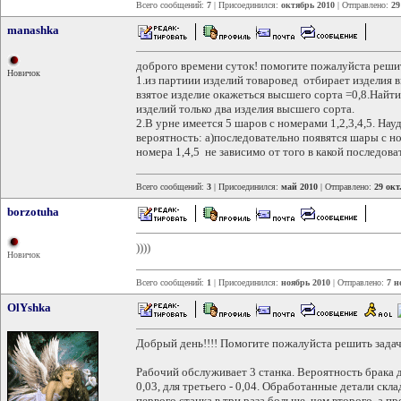
Всего сообщений:
7
| Присоединился:
октябрь 2010
| Отправлено:
29
manashka
доброго времени суток! помогите пожалуйста реши
Новичок
1.из партиии изделий товаровед отбирает изделия 
взятое изделие окажеться высшего сорта =0,8.Найти
изделий только два изделия высшего сорта.
2.В урне имеется 5 шаров с номерами 1,2,3,4,5. На
вероятность: а)последовательно появятся шары с н
номера 1,4,5 не зависимо от того в какой последова
Всего сообщений:
3
| Присоединился:
май 2010
| Отправлено:
29 окт
borzotuha
))))
Новичок
Всего сообщений:
1
| Присоединился:
ноябрь 2010
| Отправлено:
7 н
OlYshka
Добрый день!!!! Помогите пожалуйста решить задач
Рабочий обслуживает 3 станка. Вероятность брака дл
0,03, для третьего - 0,04. Обработанные детали ск
первого станка в три раза больше, чем второго, а пр