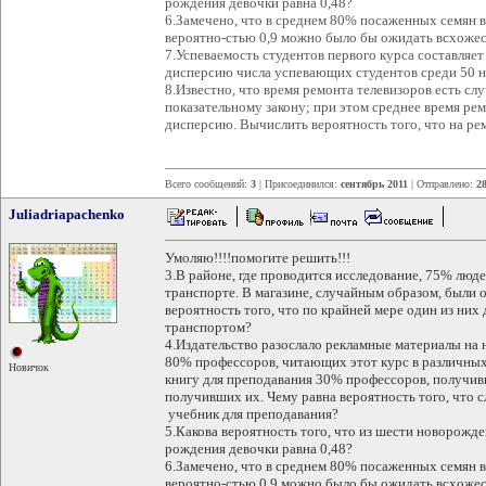
рождения девочки равна 0,48?
6.Замечено, что в среднем 80% посаженных семян в
вероятно-стью 0,9 можно было бы ожидать всхоже
7.Успеваемость студентов первого курса составляе
дисперсию числа успевающих студентов среди 50 н
8.Известно, что время ремонта телевизоров есть сл
показательному закону; при этом среднее время рем
дисперсию. Вычислить вероятность того, что на ре
Всего сообщений:
3
| Присоединился:
сентябрь 2011
| Отправлено:
28
Juliadriapachenko
Умоляю!!!!помогите решить!!!
3.В районе, где проводится исследование, 75% люд
транспорте. В магазине, случайным образом, были 
вероятность того, что по крайней мере один из ни
транспортом?
4.Издательство разослало рекламные материалы на
80% профессоров, читающих этот курс в различных
Новичок
книгу для преподавания 30% профессоров, получи
получивших их. Чему равна вероятность того, что
учебник для преподавания?
5.Какова вероятность того, что из шести новорожде
рождения девочки равна 0,48?
6.Замечено, что в среднем 80% посаженных семян в
вероятно-стью 0,9 можно было бы ожидать всхоже