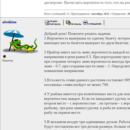
дисперсию. Вычислить вероятность того, что на ре
Всего сообщений:
3
| Присоединился:
сентябрь 2011
| Отправлено:
28
alenkina
Добрый день! Помогите решить задачки.
1.Вероятность выигрыша по одному билету лотереи р
имеющее шесть билетов выиграет по двум билетам.
2.Прибор имеет шесть ламп, вероятность каждой и
напряжения в цепи равна 0.3. При перегорании трех
Новичок
при сгорании четырех ламп вероятность выхода приб
ламп – 0.7, при сгорании шести ламп – 1. Определи
повышении напряжения
3.Всхожесть семян данного растения составляет 90%
посеянных семян взойдет не менее 700.
4.У рыбака имеется три излюбленных места для лов
вероятностью каждое. Если он закидывает удочку на
втором месте – с вероятностью ; на третьем – с ве
рыбалку, три раза закинул удочку и рыба не клюнула
рыбу на первом месте.
5.В механизм входят три одинаковые детали. Работа
будут поставлены все три детали размера, больше 