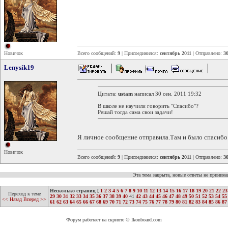
Новичок
Всего сообщений:
9
| Присоединился:
сентябрь 2011
| Отправлено:
30
Lenysik19
Цитата:
ustam
написал 30 сен. 2011 19:32
В школе не научили говорить "Спасибо"?
Решай тогда сама свои задачи!
Я личное сообщение отправила.Там и было спасибо
Новичок
Всего сообщений:
9
| Присоединился:
сентябрь 2011
| Отправлено:
30
Эта тема закрыта, новые ответы не приним
Несколько страниц
[
1
2
3
4
5
6
7
8
9
10
11
12
13
14
15
16
17
18
19
20
21
22
23
Переход к теме
29
30
31
32
33
34
35
36
37
38
39
40
41
42
43
44
45
46
47
48
49
50
51
52
53
54
55
<< Назад
Вперед >>
61
62
63
64
65
66
67
68
69
70
71
72
73
74
75
76
77
78
79
80
81
82
83
84
85
86
87
Форум работает на скрипте © Ikonboard.com