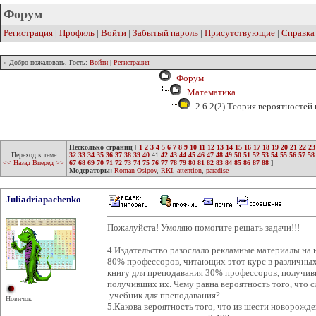
Форум
Регистрация
|
Профиль
|
Войти
|
Забытый пароль
|
Присутствующие
|
Справка
» Добро пожаловать, Гость:
Войти
|
Регистрация
Форум
Математика
2.6.2(2) Теория вероятностей
Несколько страниц
[
1
2
3
4
5
6
7
8
9
10
11
12
13
14
15
16
17
18
19
20
21
22
23
Переход к теме
32
33
34
35
36
37
38
39
40
41
42
43
44
45
46
47
48
49
50
51
52
53
54
55
56
57
58
<< Назад
Вперед >>
67
68
69
70
71
72
73
74
75
76
77
78
79
80
81
82
83
84
85
86
87
88
]
Модераторы:
Roman Osipov
,
RKI
,
attention
,
paradise
Juliadriapachenko
Пожалуйста! Умоляю помогите решать задачи!!!
4.Издательство разослало рекламные материалы на
80% профессоров, читающих этот курс в различных
книгу для преподавания 30% профессоров, получи
получивших их. Чему равна вероятность того, что
учебник для преподавания?
Новичок
5.Какова вероятность того, что из шести новорожде