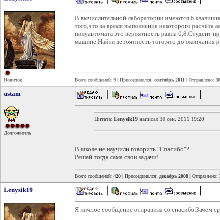
В вычислительной лаборатории имеются 6 клавишн
того,что за время выполнения некоторого расчёта а
полуавтомата это вероятность равна 0,8.Студент п
машине.Найти вероятность того,что до окончания р
Новичок
Всего сообщений:
9
| Присоединился:
сентябрь 2011
| Отправлено:
30
ustam
Цитата:
Lenysik19
написал 30 сен. 2011 19:20
Долгожитель
В школе не научили говорить "Спасибо"?
Решай тогда сама свои задачи!
Всего сообщений:
420
| Присоединился:
декабрь 2008
| Отправлено:
Lenysik19
Я личное сообщение отправила со спасибо.Зачем сра