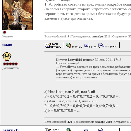
1. Устройство состоит из трех элементов,работающ
(за время t) первого,второго и третьего элементов 
вероятность того ,что за время t безотказно будут р
элемента;в) все три элемента.
Новичок
Всего сообщений:
9
| Присоединился:
сентябрь 2011
| Отправлено:
30
ustam
Цитата:
Lenysik19
написал 30 сен. 2011 17:13
Нужна помощь!
1. Устройство состоит из трех элементов,работающ
Долгожитель
(за время t) первого,второго и третьего элементов 
вероятность того ,что за время t безотказно будут р
элемента;в) все три элемента.
а) Или 1-ый, или 2-ой, или 3-ий
Р = 0,6*0,3*0,2 + 0,4*0,7*0,2 + 0,4*0,3*0,8 = ...
б) Или 1 и 2, или 1 и 3, или 2 и 3
Р = 0,6*0,7*0,2 + 0,6*0,3*0,8 + 0,4*0,7*0,8 = ....
в) Р = 0,6*0,7*0,8 = ...
Всего сообщений:
420
| Присоединился:
декабрь 2008
| Отправлено:
Lenysik19