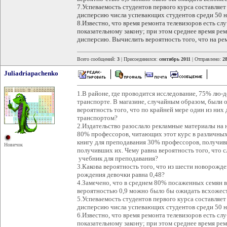
7.Успеваемость студентов первого курса составляе
дисперсию числа успевающих студентов среди 50 н
8.Известно, что время ремонта телевизоров есть сл
показательному закону; при этом среднее время рем
дисперсию. Вычислить вероятность того, что на ре
Всего сообщений:
3
| Присоединился:
сентябрь 2011
| Отправлено:
28
Juliadriapachenko
1.В районе, где проводится исследование, 75% лю-
транспорте. В магазине, случайным образом, были 
вероятность того, что по крайней мере один из ни
транспортом?
2.Издательство разослало рекламные материалы на
80% профессоров, читающих этот курс в различных
книгу для преподавания 30% профессоров, получи
Новичок
получивших их. Чему равна вероятность того, что
учебник для преподавания?
3.Какова вероятность того, что из шести новорожде
рождения девочки равна 0,48?
4.Замечено, что в среднем 80% посаженных семян в
вероятностью 0,9 можно было бы ожидать всхожес
5.Успеваемость студентов первого курса составляе
дисперсию числа успевающих студентов среди 50 н
6.Известно, что время ремонта телевизоров есть сл
показательному закону; при этом среднее время рем