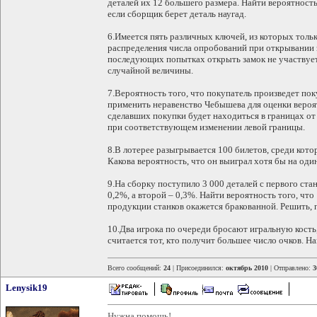
деталей их 12 большего размера. Найти вероятность
если сборщик берет деталь наугад.
6.Имеется пять различных ключей, из которых тольк
распределения числа опробований при открывании 
последующих попытках открыть замок не участвуе
случайной величины.
7.Вероятность того, что покупатель произведет поку
применить неравенство Чебышева для оценки вероят
сделавших покупки будет находиться в границах от
при соответствующем изменении левой границы.
8.В лотерее разыгрывается 100 билетов, среди кот
Какова вероятность, что он выиграл хотя бы на оди
9.На сборку поступило 3 000 деталей с первого стан
0,2%, а второй – 0,3%. Найти вероятность того, что
продукции станков окажется бракованной. Решить, 
10.Два игрока по очереди бросают игральную кост
считается тот, кто получит большее число очков. Н
Всего сообщений:
24
| Присоединился:
октябрь 2010
| Отправлено:
3
Lenysik19
Нужна помощь!