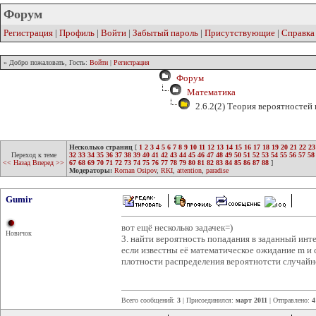
Форум
Регистрация
|
Профиль
|
Войти
|
Забытый пароль
|
Присутствующие
|
Справка
» Добро пожаловать, Гость:
Войти
|
Регистрация
Форум
Математика
2.6.2(2) Теория вероятностей
Несколько страниц
[
1
2
3
4
5
6
7
8
9
10
11
12
13
14
15
16
17
18
19
20
21
22
23
Переход к теме
32
33
34
35
36
37
38
39
40
41
42
43
44
45
46
47
48
49
50
51
52
53
54
55
56
57
58
<< Назад
Вперед >>
67
68
69
70
71
72
73
74
75
76
77
78
79
80
81
82
83
84
85
86
87
88
]
Модераторы:
Roman Osipov
,
RKI
,
attention
,
paradise
Gumir
вот ещё несколько задачек=)
Новичок
3. найти вероятность попадания в заданный инт
если известны её математическое ожидание m и 
плотности распределения вероятнотсти случайно
Всего сообщений:
3
| Присоединился:
март 2011
| Отправлено:
4