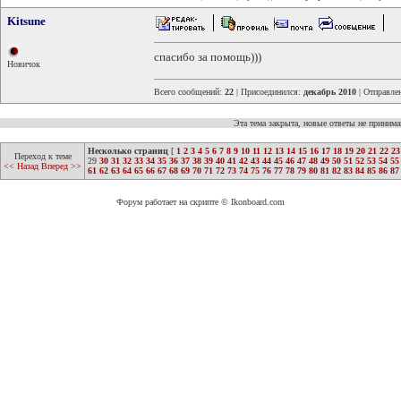
Kitsune
спасибо за помощь)))
Новичок
Всего сообщений:
22
| Присоединился:
декабрь 2010
| Отправле
Эта тема закрыта, новые ответы не приним
Несколько страниц
[
1
2
3
4
5
6
7
8
9
10
11
12
13
14
15
16
17
18
19
20
21
22
23
Переход к теме
29
30
31
32
33
34
35
36
37
38
39
40
41
42
43
44
45
46
47
48
49
50
51
52
53
54
55
<< Назад
Вперед >>
61
62
63
64
65
66
67
68
69
70
71
72
73
74
75
76
77
78
79
80
81
82
83
84
85
86
87
Форум работает на скрипте © Ikonboard.com