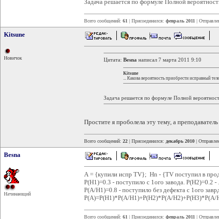
Задача решается по формуле Полной вероятност
Всего сообщений:
61
| Присоединился:
февраль 2011
| Отправле
Kitsune
Новичок
Цитата:
Besna
написал 7 марта 2011 9:10
Kitsune
... Какова вероятность приобрести исправный тел
Задача решается по формуле Полной вероятност
Простите я проболела эту тему, а преподаватель
Всего сообщений:
22
| Присоединился:
декабрь 2010
| Отправле
Besna
А = {купили испр TV}; Нn - {TV поступил в пр
Р(Н1)=0.3 - поступило с 1ого завода. Р(Н2)=0.2 - ...
Р(А/Н1)=0.8 - поступило без дефекта с 1ого заврд
Начинающий
Р(А)=Р(Н1)*Р(А/Н1)+Р(Н2)*Р(А/Н2)+Р(Н3)*Р(А/
Всего сообщений:
61
| Присоединился:
февраль 2011
| Отправле