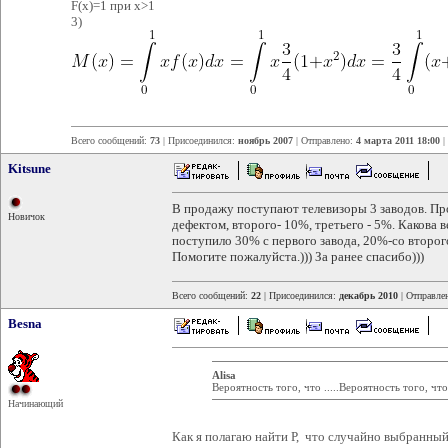
F(x)=1 при x>1
3)
Всего сообщений:
73
| Присоединился:
ноябрь 2007
| Отправлено:
4 марта 2011 18:00
|
Kitsune
В продажу поступают телевизоры 3 заводов. Пр
Новичок
дефектом, второго- 10%, третьего - 5%. Какова 
поступило 30% с первого завода, 20%-со второго
Помогите пожалуйста.))) За ранее спасибо)))
Всего сообщений:
22
| Присоединился:
декабрь 2010
| Отправле
Besna
Alisa
Вероятность того, что .....Вероятность того, ч
Начинающий
Как я полагаю найти Р, что случайно выбранный 