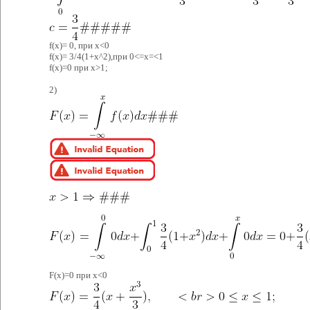
f(x)= 0, при x<0
f(x)= 3/4(1+x^2),при 0<=x=<1
f(x)=0 при x>1;
2)
F(x)=0 при x<0