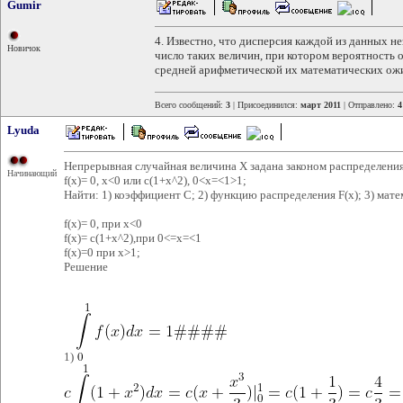
Gumir
4. Известно, что дисперсия каждой из данных 
Новичок
число таких величин, при котором вероятность
средней арифметической их математических ожи
Всего сообщений:
3
| Присоединился:
март 2011
| Отправлено:
4
Lyuda
Непрерывная случайная величина X задана законом распределени
Начинающий
f(x)= 0, x<0 или с(1+x^2), 0<x=<1>1;
Найти: 1) коэффициент C; 2) функцию распределения F(x); 3) мат
f(x)= 0, при x<0
f(x)= с(1+x^2),при 0<=x=<1
f(x)=0 при x>1;
Решение
1)