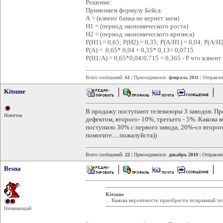
Решение:
Применяем формулу Бейса:
А = (клиент банка не вернет заем)
H1 = (период экономического роста)
H2 = (период экономического кризиса)
Р(Н1) = 0,65; Р(Н2) = 0,35; Р(А/Н1) = 0,04; Р(А/Н2
Р(А) = 0,65* 0,04 + 0,35* 0,13= 0,0715
Р(Н1/А) = 0,65*0,04/0,715 = 0,365 - Р что клиент 
Всего сообщений:
61
| Присоединился:
февраль 2011
| Отправле
Kitsune
В продажу поступают телевизоры 3 заводов. Пр
Новичок
дефектом, второго- 10%, третьего - 5%. Какова 
поступило 30% с первого завода, 20%-со второго
помогите.....пожалуйста))
Всего сообщений:
22
| Присоединился:
декабрь 2010
| Отправле
Besna
Kitsune
... Какова вероятность приобрести исправный те
Начинающий