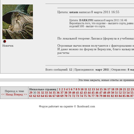
Цитата:
ustam
написал 8 марта 2011 16:55
Цитата:
DARK1991
написал 8 марта 2011 16:46
Вероятность того, что изделие – высшего сорта, равна 
изделий 500 - высше¬го сорта.
По локальной теореме Лапласа (формула в учебниках
Огромные вычисления получаются с факториалами и
Новичок
И даже можно по формуле Бернулли, благо калькуля
расчеты
Всего сообщений:
12
| Присоединился:
март 2011
| Отправлено:
8 ма
Эта тема закрыта, новые ответы не приним
Несколько страниц
[
1
2
3
4
5
6
7
8
9
10
11
12
13
14
15
16
17
18
19
20
21
22
23
Переход к теме
29
30
31
32
33
34
35
36
37
38
39
40
41
42
43
44
45
46
47
48
49
50
51
52
53
54
55
<< Назад
Вперед >>
61
62
63
64
65
66
67
68
69
70
71
72
73
74
75
76
77
78
79
80
81
82
83
84
85
86
87
Форум работает на скрипте © Ikonboard.com