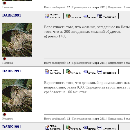
Новичок
Всего сообщений:
12
| Присоединился:
март 2011
| Отправлено:
8 ма
DARK1991
Вероятность того, что желание, загаданное на Новый
того, что из 200 загаданных желаний сбудется:
а) ровно 140;
Новичок
Всего сообщений:
12
| Присоединился:
март 2011
| Отправлено:
8 ма
DARK1991
Вероятность того, что денежный приемник автомат
неправильно, равна 0,03. Определить вероятность т
сработает на 100 монетах.
Новичок
Всего сообщений:
12
| Присоединился:
март 2011
| Отправлено:
8 ма
DARK1991