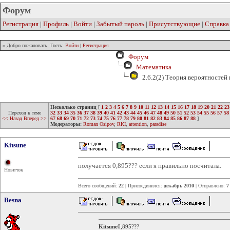
Форум
Регистрация
|
Профиль
|
Войти
|
Забытый пароль
|
Присутствующие
|
Справка
» Добро пожаловать, Гость:
Войти
|
Регистрация
Форум
Математика
2.6.2(2) Теория вероятностей
Несколько страниц
[
1
2
3
4
5
6
7
8
9
10
11
12
13
14
15
16
17
18
19
20
21
22
23
Переход к теме
32
33
34
35
36
37
38
39
40
41
42
43
44
45
46
47
48
49
50
51
52
53
54
55
56
57
58
<< Назад
Вперед >>
67
68
69
70
71
72
73
74
75
76
77
78
79
80
81
82
83
84
85
86
87
88
]
Модераторы:
Roman Osipov
,
RKI
,
attention
,
paradise
Kitsune
получается 0,895??? если я правильно посчитала.
Новичок
Всего сообщений:
22
| Присоединился:
декабрь 2010
| Отправлено:
7
Besna
Kitsune
0,895???