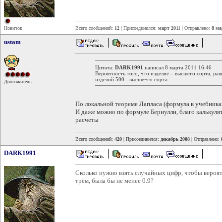
Новичок
Всего сообщений:
12
| Присоединился:
март 2011
| Отправлено:
8 ма
ustam
Цитата:
DARK1991
написал 8 марта 2011 16:46
Вероятность того, что изделие – высшего сорта, рав
изделий 500 - высше¬го сорта.
Долгожитель
По локальной теореме Лапласа (формула в учебника
И даже можно по формуле Бернулли, благо калькуля
расчеты
Всего сообщений:
420
| Присоединился:
декабрь 2008
| Отправлено:
DARK1991
Сколько нужно взять случайных цифр, чтобы вероя
трём, была бы не менее 0.9?