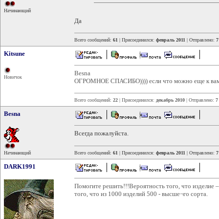
Начинающий
Да
Всего сообщений:
61
| Присоединился:
февраль 2011
| Отправлено:
7
Kitsune
Besna
Новичок
ОГРОМНОЕ СПАСИБО)))) если что можно еще к вам
Всего сообщений:
22
| Присоединился:
декабрь 2010
| Отправлено:
7
Besna
Всегда пожалуйста.
Начинающий
Всего сообщений:
61
| Присоединился:
февраль 2011
| Отправлено:
7
DARK1991
Помогите решить!!!Вероятность того, что изделие –
того, что из 1000 изделий 500 - высше¬го сорта.