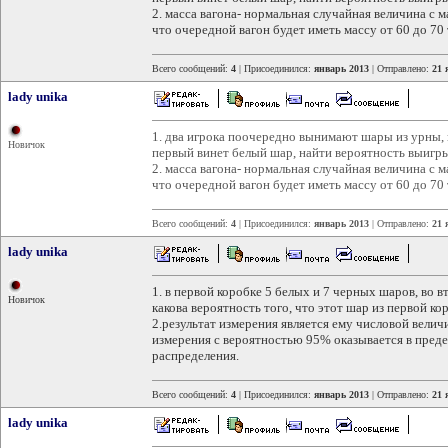
2. масса вагона- нормальная случайная величина с м
что очередной вагон будет иметь массу от 60 до 70 
Всего сообщений:
4
| Присоединился:
январь 2013
| Отправлено:
21 
lady unika
1. два игрока поочередно вынимают шары из урны, в
Новичок
первый винет белый шар, найти вероятность выигры
2. масса вагона- нормальная случайная величина с м
что очередной вагон будет иметь массу от 60 до 70 
Всего сообщений:
4
| Присоединился:
январь 2013
| Отправлено:
21 
lady unika
1. в первой коробке 5 белых и 7 черных шаров, во 
Новичок
какова вероятность того, что этот шар из первой ко
2.результат измерения является ему числовой велич
измерения с вероятностью 95% оказывается в преде
распределения.
Всего сообщений:
4
| Присоединился:
январь 2013
| Отправлено:
21 
lady unika