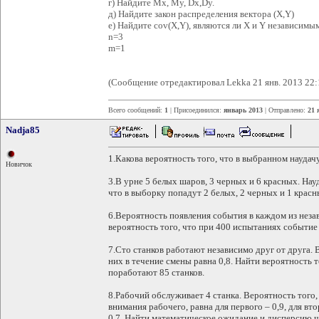
г) Найдите Mx, My, Dx,Dy.
д) Найдите закон распределения вектора (X,Y)
е) Найдите cov(X,Y), являются ли X и Y независим
n=3
m=1
(Сообщение отредактировал Lekka 21 янв. 2013 22:
Всего сообщений:
1
| Присоединился:
январь 2013
| Отправлено:
21 
Nadja85
1.Какова вероятность того, что в выбранном науда
Новичок
3.В урне 5 белых шаров, 3 черных и 6 красных. Нау
что в выборку попадут 2 белых, 2 черных и 1 красн
6.Вероятность появления события в каждом из неза
вероятность того, что при 400 испытаниях событие 
7.Сто станков работают независимо друг от друга.
них в течение смены равна 0,8. Найти вероятность 
поработают 85 станков.
8.Рабочий обслуживает 4 станка. Вероятность того,
внимания рабочего, равна для первого – 0,9, для втор
0,7. Найти математическое ожидание и дисперсию ч