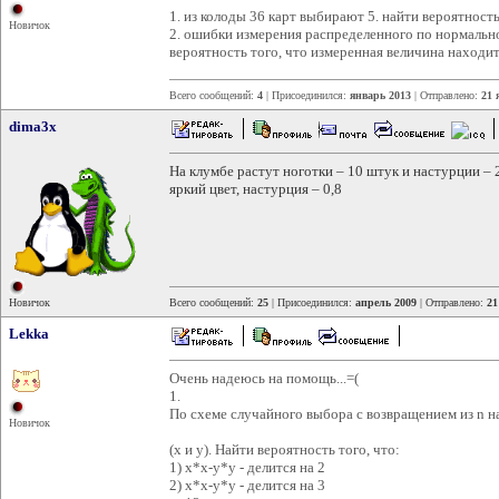
1. из колоды 36 карт выбирают 5. найти вероятность
Новичок
2. ошибки измерения распределенного по нормально
вероятность того, что измеренная величина находит
Всего сообщений:
4
| Присоединился:
январь 2013
| Отправлено:
21 
dima3x
На клумбе растут ноготки – 10 штук и настурции – 
яркий цвет, настурция – 0,8
Новичок
Всего сообщений:
25
| Присоединился:
апрель 2009
| Отправлено:
21
Lekka
Очень надеюсь на помощь...=(
1.
По схеме случайного выбора с возвращением из n 
Новичок
(x и y). Найти вероятность того, что:
1) x*x-y*y - делится на 2
2) x*x-y*y - делится на 3