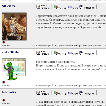
Nika3005
Здравствйте))помогите пожалуйста с задачей:В нек
очереди. Из четырех разбитых тарелок три разбито
неуклюжей. Можно ли ее оправдать, приписывая эт
случайным размещением шаров. Заранее спасибо))
Новичок
Всего сообщений:
2
| Присоединился:
январь 2013
| Отправлено:
17 
aleks030884
Ребят помогите плиз решить.
В круг радиуса R вписан квадрат. Внутрь круга на 
что , на каждый малый сегмент попало по одной точ
Новичок
Всего сообщений:
2
| Присоединился:
январь 2013
| Отправлено:
18 
lady unika
1. два игрока поочередно вынимают шары из урны, в
Новичок
первый винет белый шар, найти вероятность выигры