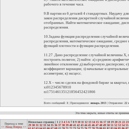
рабочего в течение часа.
9.В партии из 6 деталей 4 стандартных. Наудачу дл
закон распределения дискретной случайной величин
отобранных. Найти математическое ожидание, дис
распределения.
10.Задана функция распределения случайной велич
распределения, математическое ожидание, среднее 
функций плотности и функции распределения.
11.27. Дано распределение случайной величины Х,
построить полигон; 2) найти: а) среднюю арифметич
линейное отклонение д) выборочную дисперсию; е) 
коэффициент вариации; з) начальные и центральные
ассиметрии; к) эксцесс.
12.X – число сделок на фондовой бирже за квартал, 
xi012345678910
ni175146135121856452421866
Всего сообщений:
3
| Присоединился:
январь 2013
| Отправлено:
22 
Эта тема закрыта, новые ответы не приним
Несколько страниц
[
1
2
3
4
5
6
7
8
9
10
11
12
13
14
15
16
17
18
19
20
21
22
23
Переход к теме
29
30
31
32
33
34
35
36
37
38
39
40
41
42
43
44
45
46
47
48
49
50
51
52
53
54
55
<< Назад
Вперед >>
61
62
63
64
65
66
67
68
69
70
71
72
73
74
75
76
77
78
79
80
81
82
83
84
85
86
87