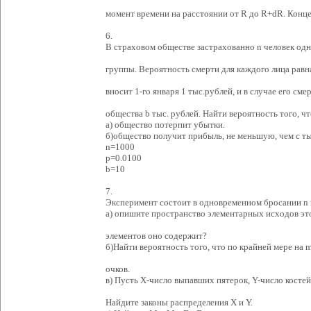
момент времени на расстоянии от R до R+dR. Конце
6.
В страховом обществе застрахованно n человек одн
группы. Вероятность смерти для каждого лица рав
вносит 1-го января 1 тыс.рублей, и в случае его см
общества b тыс. рублей. Найти вероятность того, ч
а) общество потерпит убытки.
б)общество получит прибыль, не меньшую, чем с ты
n=1000
p=0.0100
b=10
7.
Эксперимент состоит в одновременном бросании n 
а) опишите пространство элементарных исходов это
элементов оно содержит?
б)Найти вероятность того, что по крайней мере на 
очков.
в) Пусть X-число выпавших пятерок, Y-число костей
Найдите законы распределения X и Y.