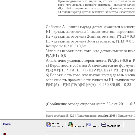
Производительности первого, второго и третьего ав
того, что деталь с первого автомата - высшего качест
-0,7. Найти вероятность того, что: а) наугад взятая
б) взятая наугад деталь высшего качества изготовле
Событие А - взятая наугад деталь окажется высшего
Н1 - деталь изготовлена 1-ым автоматом; вероятност
Н2 - деталь изготовлена 2-ым автоматом; Р(Н2) = 0,3
Н3 - деталь изготовлена 3-им автоматом; Р(Н3) = 0,5
Контроль: 0,2+0,3+0,5=1
Условная вероятность того, что деталь высшего кач
Р(А|H1)=0,8.
Аналогично условные вероятности: P(A|H2)=0,6 и P
а) Вероятность события А вычисляется по формуле 
Р(А) = Р(Н1)*Р(А|H1) + Р(Н2)*Р(А|H2) + Р(Н3)*Р(А|H3)
б) Вероятность того, что взятая наугад деталь высш
вероятность правильности гипотезы Н1, вычисляетс
P(H1|A) = Р(Н1)*Р(А|H1)/P(A) = 0,2*0,8/0,69 = 0,23
(Сообщение отредактировал ustam 22 окт. 2011 10:
Всего сообщений:
420
| Присоединился:
декабрь 2008
| Отправлено:
Vovs