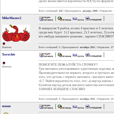
Далее вычисляются вероятности Р(Х=k) по формуле
Всего сообщений:
420
| Присоединился:
декабрь 2008
| Отправлено:
MikeMaster2
В аквариуме 9 рыбок, из них 4 красных и 5 золотых.
среди них будет: 1) 2 красных; 2) 3 золотых; 3) хот
кто нибудь напишите решение , заранее СПАСИБО!!
Новичок
Всего сообщений:
5
| Присоединился:
октябрь 2011
| Отправлено:
17
Xorochie
ПОМОГИТЕ ПОЖАЛУЙСТА СРОЧНО!!!
Новичок
Три автомата изготавливают однотипные изделии, 
Производительности первого, второго и третьего ав
того, что деталь с первого автомата - высшего качеств
-0,7. Найти вероятность того, что: а) наугад взятая
б) взятая наугад деталь высшего качества изготовл
ЗАРАНЕЕ БОЛЬШОЕ СПАСИБО
Всего сообщений:
3
| Присоединился:
октябрь 2011
| Отправлено:
21
ustam