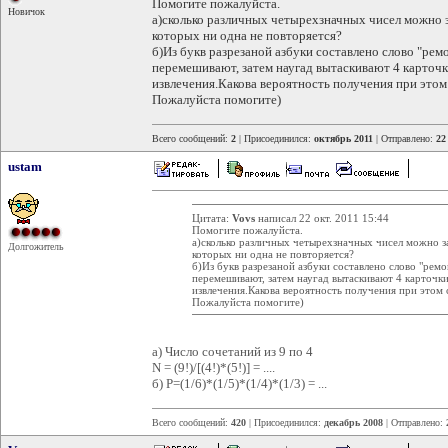
Помогите пожалуйста.
Новичок
а)сколько различных четырехзначных чисел можно 
которых ни одна не повторяется?
б)Из букв разрезаной азбуки составлено слово "ре
перемешивают, затем наугад вытаскивают 4 карточк
извлечения.Какова вероятность получения при этом
Пожалуйста помогите)
Всего сообщений:
2
| Присоединился:
октябрь 2011
| Отправлено:
22
ustam
Цитата:
Vovs
написал 22 окт. 2011 15:44
Помогите пожалуйста.
а)сколько различных четырехзначных чисел можно з
Долгожитель
которых ни одна не повторяется?
б)Из букв разрезаной азбуки составлено слово "рем
перемешивают, затем наугад вытаскивают 4 карточки
извлечения.Какова вероятность получения при этом 
Пожалуйста помогите)
а) Число сочетаний из 9 по 4
N = (9!)/[(4!)*(5!)] = ....
б) P=(1/6)*(1/5)*(1/4)*(1/3) = ...
Всего сообщений:
420
| Присоединился:
декабрь 2008
| Отправлено: