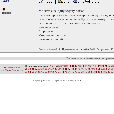
Vovs
Можете еще одну задачу помочь:
Новичок
Стрелок произвел четыре выстрела по удаляющейся 
цель в начале стрельбы равна 0,7,а после каждого 
вероятность того,что цель будет поражена:
а)четыре раза;
б)три раза;
в)не менее трех раз.
Заранние спасибо
Всего сообщений:
2
| Присоединился:
октябрь 2011
| Отправлено:
23
Эта тема закрыта, новые ответы не приним
Несколько страниц
[
1
2
3
4
5
6
7
8
9
10
11
12
13
14
15
16
17
18
19
20
21
22
23
Переход к теме
29
30
31
32
33
34
35
36
37
38
39
40
41
42
43
44
45
46
47
48
49
50
51
52
53
54
55
<< Назад
Вперед >>
61
62
63
64
65
66
67
68
69
70
71
72
73
74
75
76
77
78
79
80
81
82
83
84
85
86
87
Форум работает на скрипте © Ikonboard.com