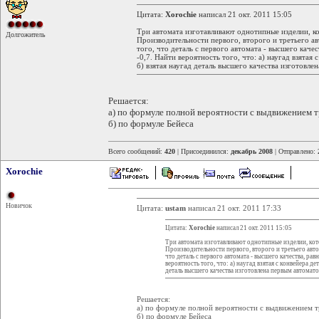
Цитата:
Xorochie
написал 21 окт. 2011 15:05
Три автомата изготавливают однотипные изделии, к
Долгожитель
Производительности первого, второго и третьего ав
того, что деталь с первого автомата - высшего качест
-0,7. Найти вероятность того, что: а) наугад взятая
б) взятая наугад деталь высшего качества изготовле
Решается:
а) по формуле полной вероятности с выдвижением т
б) по формуле Бейеса
Всего сообщений:
420
| Присоединился:
декабрь 2008
| Отправлено:
Xorochie
Новичок
Цитата:
ustam
написал 21 окт. 2011 17:33
Цитата:
Xorochie
написал 21 окт. 2011 15:05
Три автомата изготавливают однотипные изделии, ко
Производительности первого, второго и третьего автом
что деталь с первого автомата - высшего качества, равна
вероятность того, что: а) наугад взятая с конвейера де
деталь высшего качества изготовлена первым автомато
Решается:
а) по формуле полной вероятности с выдвижением т
б) по формуле Бейеса