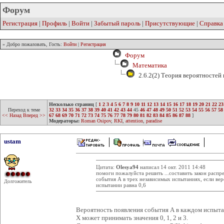
Форум
Регистрация
|
Профиль
|
Войти
|
Забытый пароль
|
Присутствующие
|
Справка
» Добро пожаловать, Гость:
Войти
|
Регистрация
Форум
Математика
2.6.2(2) Теория вероятностей
Несколько страниц
[
1
2
3
4
5
6
7
8
9
10
11
12
13
14
15
16
17
18
19
20
21
22
23
Переход к теме
32
33
34
35
36
37
38
39
40
41
42
43
44
45
46
47
48
49
50
51
52
53
54
55
56
57
58
<< Назад
Вперед >>
67
68
69
70
71
72
73
74
75
76
77
78
79
80
81
82
83
84
85
86
87
88
]
Модераторы:
Roman Osipov
,
RKI
,
attention
,
paradise
ustam
Цитата:
Olesya94
написал 14 окт. 2011 14:48
помоги пожалуйста решить ...составить закон распр
события А в трех независимых испытаниях, если ве
Долгожитель
испытании равна 0,6
Вероятность появления события А в каждом испытан
Х может принимать значения 0, 1, 2 и 3.