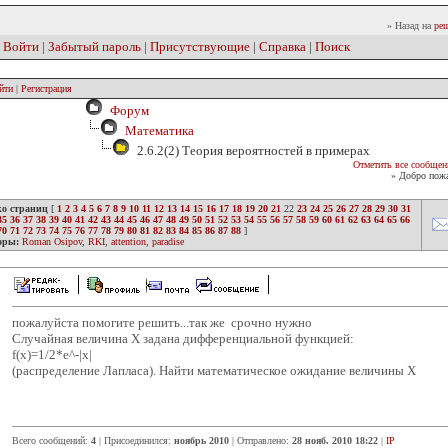
» Назад на
реш
|
Войти
|
Забытый пароль
|
Присутствующие
|
Справка
|
Поиск
йти
|
Регистрация
Форум
Математика
2.6.2(2) Теория вероятностей в примерах
Отметить все сообщен
» Добро пожа
ко страниц
[
1
2
3
4
5
6
7
8
9
10
11
12
13
14
15
16
17
18
19
20
21
22
23
24
25
26
27
28
29
30
31
35
36
37
38
39
40
41
42
43
44
45
46
47
48
49
50
51
52
53
54
55
56
57
58
59
60
61
62
63
64
65
66
70
71
72
73
74
75
76
77
78
79
80
81
82
83
84
85
86
87
88
]
оры:
Roman Osipov
,
RKI
,
attention
,
paradise
пожалуйста помогите решить...так же срочно нужно
Случайная величина X задана дифференциальной функцией:
f(x)=1/2*e^-|x|
(распределение Лапласа). Найти математическое ожидание величины X
Всего сообщений:
4
| Присоединился:
ноябрь 2010
| Отправлено:
28 нояб. 2010 18:22
|
IP