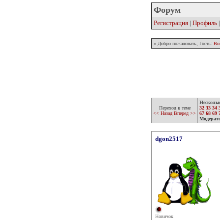
Форум
Регистрация
|
Профиль
» Добро пожаловать, Гость:
Во
Несколь
Переход к теме
32
33
34
<< Назад
Вперед >>
67
68
69
Модерат
dgon2517
Новичок