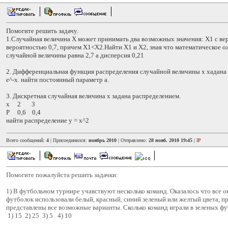
Помогите решить задачу.
1.Случайная величина Х может принимать два возможных значения: Х1 с вер
вероятностью 0,7, причем Х1<X2.Найти Х1 и Х2, зная что математическое 
случайной величины равна 2,7 а дисперсия 0,21
2. Дифференциальная функция распределения случайной величины х хадана ра
e^-x. найти постоянный параметр а.
3. Дискретная случайная величина х задана распределением.
х 2 3
Р 0,6 0,4
найти распределение у = х^2
Всего сообщений:
4
| Присоединился:
ноябрь 2010
| Отправлено:
28 нояб. 2010 19:45
|
IP
Помогите пожалуйста решить задачки:
1) В футбольном турнире учавствуют несколько команд. Оказалось что все о
футболок использовали белый, красный, синий зеленый или желтый цвета, п
представлены все возможные варианты. Сколько команд играли в зеленых ф
1) 15 2) 25 3) 5 4) 10