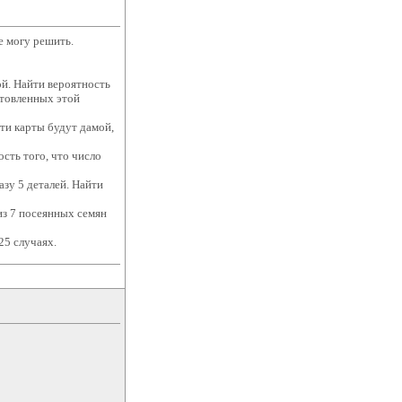
е могу решить.
ой. Найти вероятность
отовленных этой
эти карты будут дамой,
ость того, что число
азу 5 деталей. Найти
 из 7 посеянных семян
25 случаях.