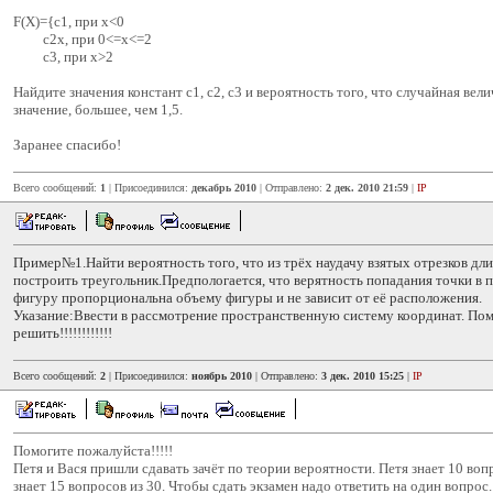
F(X)={c1, при x<0
c2x, при 0<=x<=2
c3, при x>2
Найдите значения констант с1, с2, с3 и вероятность того, что случайная вел
значение, большее, чем 1,5.
Заранее спасибо!
Всего сообщений:
1
| Присоединился:
декабрь 2010
| Отправлено:
2 дек. 2010 21:59
|
IP
Пример№1.Найти вероятность того, что из трёх наудачу взятых отрезков дл
построить треугольник.Предпологается, что верятность попадания точки в
фигуру пропорциональна объему фигуры и не зависит от её расположения.
Указание:Ввести в рассмотрение пространственную систему координат. По
решить!!!!!!!!!!!!
Всего сообщений:
2
| Присоединился:
ноябрь 2010
| Отправлено:
3 дек. 2010 15:25
|
IP
Помогите пожалуйста!!!!!
Петя и Вася пришли сдавать зачёт по теории вероятности. Петя знает 10 вопр
знает 15 вопросов из 30. Чтобы сдать экзамен надо ответить на один вопрос