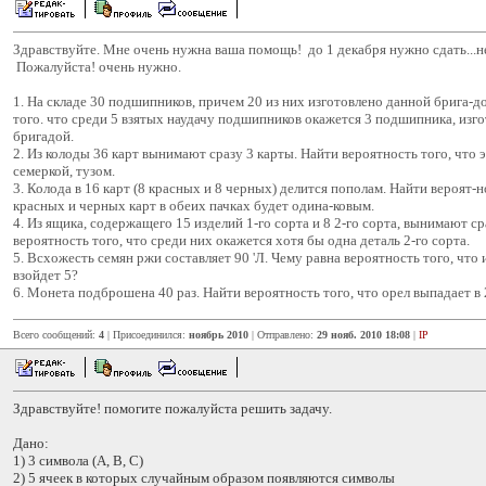
Здравствуйте. Мне очень нужна ваша помощь! до 1 декабря нужно сдать...н
Пожалуйста! очень нужно.
1. На складе 30 подшипников, причем 20 из них изготовлено данной брига-д
того. что среди 5 взятых наудачу подшипников окажется 3 подшипника, изг
бригадой.
2. Из колоды 36 карт вынимают сразу 3 карты. Найти вероятность того, что 
семеркой, тузом.
3. Колода в 16 карт (8 красных и 8 черных) делится пополам. Найти вероят-н
красных и черных карт в обеих пачках будет одина-ковым.
4. Из ящика, содержащего 15 изделий 1-го сорта и 8 2-го сорта, вынимают ср
вероятность того, что среди них окажется хотя бы одна деталь 2-го сорта.
5. Всхожесть семян ржи составляет 90 'Л. Чему равна вероятность того, что
взойдет 5?
6. Монета подброшена 40 раз. Найти вероятность того, что орел выпадает в 
Всего сообщений:
4
| Присоединился:
ноябрь 2010
| Отправлено:
29 нояб. 2010 18:08
|
IP
Здравствуйте! помогите пожалуйста решить задачу.
Дано:
1) 3 символа (А, В, С)
2) 5 ячеек в которых случайным образом появляются символы