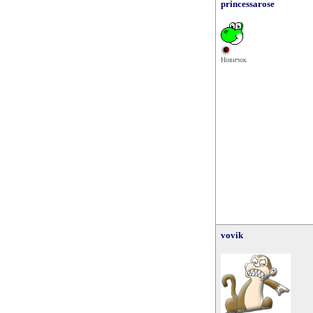
princessarose
Новичок
vovik