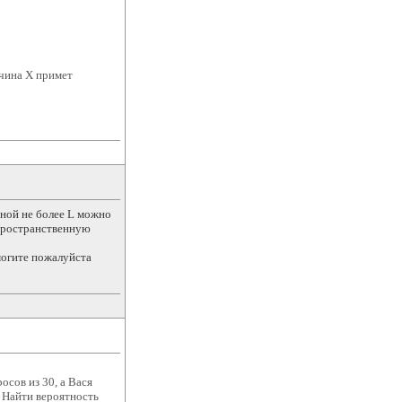
ичина X примет
иной не более L можно
 пространственную
могите пожалуйста
осов из 30, а Вася
. Найти вероятность