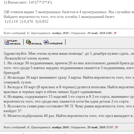
2) Вычислите: 14!/(7!*3!*4!)
3)В темном ящике 5 выигрышных билетов и 4 проигрышных. Вы случайно вы
Найдите вероятность того, что есть хотябы 1 выигрышный билет.
1) 0,119 2) 0,476 3) 0,952
Всего сообщений:
6
| Присоединился:
ноябрь 2010
| Отправлено:
29 нояб. 2010 6:08
|
IP
Здравствуйте. Мне очень нужна ваша помощь! до 1 декабря нужно сдать...н
Пожалуйста! очень нужно.
1. На складе 30 подшипников, причем 20 из них изготовлено данной брига-д
того. что среди 5 взятых наудачу подшипников окажется 3 подшипника, изг
бригадой.
2. Из колоды 36 карт вынимают сразу 3 карты. Найти вероятность того, что 
семеркой, тузом.
3. Колода в 16 карт (8 красных и 8 черных) делится пополам. Найти вероятно
красных и черных карт в обеих пачках будет одинаковым.
4. Из ящика, содержащего 15 изделий 1-го сорта и 8 2-го сорта, вынимают ср
вероятность того, что среди них окажется хотя бы одна деталь 2-го сорта.
5. Всхожесть семян ржи составляет 90 'Л. Чему равна вероятность того, что
взойдет 5?
6. Монета подброшена 40 раз. Найти вероятность того, что орел выпадает в 
Всего сообщений:
4
| Присоединился:
ноябрь 2010
| Отправлено:
29 нояб. 2010 17:37
|
IP