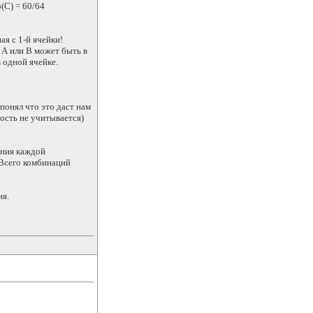
р(С) = 60/64
я с 1-й ячейки!
 А или В может быть в
 одной ячейке.
понял что это даст нам
ность не учитывается)
ения каждой
 Всего комбинаций
ия.