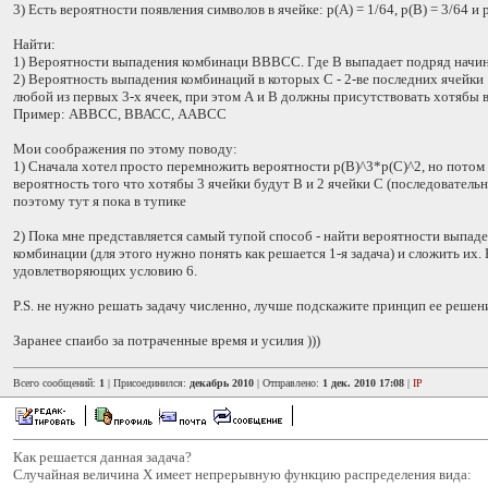
3) Есть вероятности появления символов в ячейке: р(А) = 1/64, р(В) = 3/64 и 
Найти:
1) Вероятности выпадения комбинаци ВВВСС. Где В выпадает подряд начина
2) Вероятность выпадения комбинаций в которых С - 2-ве последних ячейки
любой из первых 3-х ячеек, при этом А и В должны присутствовать хотябы в
Пример: АВВСС, ВВАСС, ААВСС
Мои соображения по этому поводу:
1) Сначала хотел просто перемножить вероятности р(В)^3*p(C)^2, но потом 
вероятность того что хотябы 3 ячейки будут В и 2 ячейки С (последователь
поэтому тут я пока в тупике
2) Пока мне представляется самый тупой способ - найти вероятности выпад
комбинации (для этого нужно понять как решается 1-я задача) и сложить их.
удовлетворяющих условию 6.
P.S. не нужно решать задачу численно, лучше подскажите принцип ее решен
Заранее спаибо за потраченные время и усилия )))
Всего сообщений:
1
| Присоединился:
декабрь 2010
| Отправлено:
1 дек. 2010 17:08
|
IP
Как решается данная задача?
Случайная величина X имеет непрерывную функцию распределения вида: