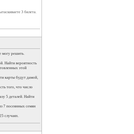
таскиваете 3 билета.
е могу решить.
ой. Найти вероятность
отовленных этой
эти карты будут дамой,
сть того, что число
азу 5 деталей. Найти
 из 7 посеянных семян
25 случаях.