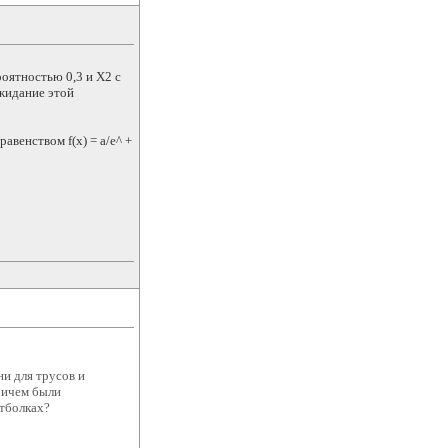
оятностью 0,3 и Х2 с
ожидание этой
венством f(x) = a/e^ +
ни для трусов и
ричем были
утболках?