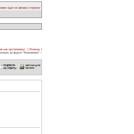
ение задач по физике и термеху
ия как прочитанные
[ Помощь ]
ловать на форум "Математика" «