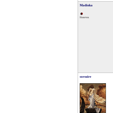
Madinka
Новичок
sorsuire