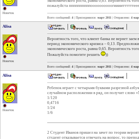
экономического роста, равна 0,65. Вероятность тог
пожалуйста ппппппппппоооооооооогииииттттттеее!!
Новичок
Всего сообщений:
4
| Присоединился:
март 2011
| Отправлено:
4 мар
Alisa
Вероятность того, что клиент банка не вернет заем 
период экономического кризиса – 0,13. Предположим
экономического роста, равна 0,65. Вероятность тог
Пожалуйста помогите решить
))
Новичок
Всего сообщений:
4
| Присоединился:
март 2011
| Отправлено:
4 мар
Alisa
Ребенок играет с четырьмя буквами разрезной азбу
случайном расположении в ряд, он получит слово
1/120
0,4716
1/24
Новичок
1/6
--------------------------------------------------------------------------
2 Студент Иванов пришел на зачет по теории вероятн
студент отказывается отвечать на вопрос, то препо