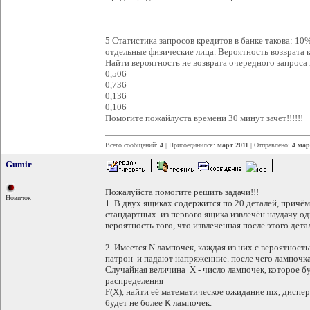
--------------------------------------------------------------------------
5 Статистика запросов кредитов в банке такова: 1
отдельные физические лица. Вероятность возврата кр
Найти вероятность не возврата очередного запроса 
0,506
0,736
0,136
0,106
Помогите пожайлуста времени 30 минут зачет!!!!!!
Всего сообщений:
4
| Присоединился:
март 2011
| Отправлено:
4 мар
Gumir
Пожалуйста помогите решить задачи!!!
Новичок
1. В двух ящиках содержится по 20 деталей, причём 
стандартных. из первого ящика извлечён наудачу од
вероятность того, что извлеченная после этого дета
2. Имеется N лампочек, каждая из них с вероятност
патрон и падают напряженние. после чего лампочка 
Случайная величина Х - число лампочек, которое б
распределения
F(X), найти её математическое ожидание mx, диспе
будет не более К лампочек.