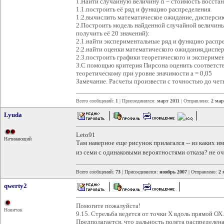
1.Найти случайную величину n – стоимость восстан
1.1.построить её ряд и функцию распределения
1.2.вычислить математическое ожидание, дисперсию
2.Построить модель найденной случайной величин
получить её 20 значений):
2.1.найти экспериментальные ряд и функцию распр
2.2.найти оценки математического ожидания,диспер
2.3.построить графики теоретического и экспериме
3.С помощью критерия Пирсона оценить соответст
теоретическому при уровне значимости a = 0,05
Замечание. Расчеты произвести с точностью до четы
Всего сообщений:
1
| Присоединился:
март 2011
| Отправлено:
2 мар
Lyuda
Leto91
Начинающий
Там наверное еще рисунок прилагался -- из каких и
из семи с одинаковыми вероятностями отказа? не 
Всего сообщений:
73
| Присоединился:
ноябрь 2007
| Отправлено:
2 
qwerty2
Помогите пожалуйста!
Новичок
9.15. Стрельба ведется от точки Х вдоль прямой ОХ
Предполагается, что дальность полета распределен