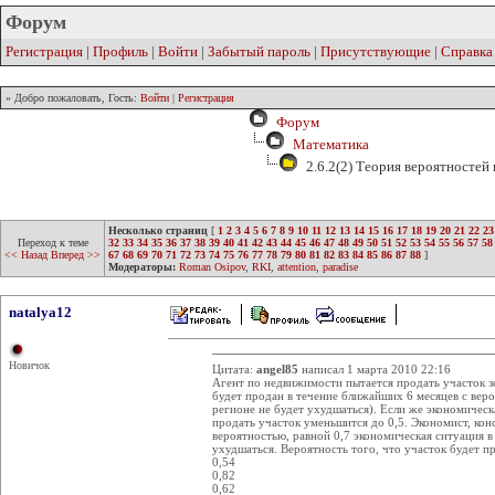
Форум
Регистрация
|
Профиль
|
Войти
|
Забытый пароль
|
Присутствующие
|
Справка
» Добро пожаловать, Гость:
Войти
|
Регистрация
Форум
Математика
2.6.2(2) Теория вероятностей
Несколько страниц
[
1
2
3
4
5
6
7
8
9
10
11
12
13
14
15
16
17
18
19
20
21
22
23
Переход к теме
32
33
34
35
36
37
38
39
40
41
42
43
44
45
46
47
48
49
50
51
52
53
54
55
56
57
58
<< Назад
Вперед >>
67
68
69
70
71
72
73
74
75
76
77
78
79
80
81
82
83
84
85
86
87
88
]
Модераторы:
Roman Osipov
,
RKI
,
attention
,
paradise
natalya12
Новичок
Цитата:
angel85
написал 1 марта 2010 22:16
Агент по недвижимости пытается продать участок зе
будет продан в течение ближайших 6 месяцев с веро
регионе не будет ухудшаться). Если же экономическ
продать участок уменьшится до 0,5. Экономист, кон
вероятностью, равной 0,7 экономическая ситуация в
ухудшаться. Вероятность того, что участок будет п
0,54
0,82
0,62