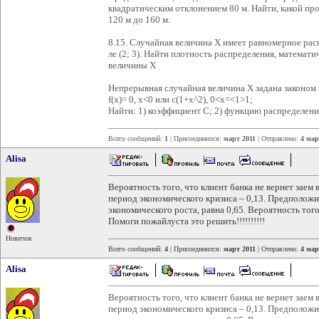
квадратическим отклонением 80 м. Найти, какой пр
120 м до 160 м.
8.15. Случайная величина Х имеет равномерное рас
ле (2; 3). Найти плотность распределения, матема
величины Х
Непрерывная случайная величина X задана законом
f(x)= 0, x<0 или с(1+x^2), 0<x=<1>1;
Найти: 1) коэффициент C; 2) функцию распределения
Всего сообщений:
1
| Присоединился:
март 2011
| Отправлено:
4 мар
Alisa
Вероятность того, что клиент банка не вернет заем 
период экономического кризиса – 0,13. Предположим
экономического роста, равна 0,65. Вероятность тог
Помоги пожайлуста это решить!!!!!!!!!!
Новичок
Всего сообщений:
4
| Присоединился:
март 2011
| Отправлено:
4 мар
Alisa
Вероятность того, что клиент банка не вернет заем 
период экономического кризиса – 0,13. Предположим