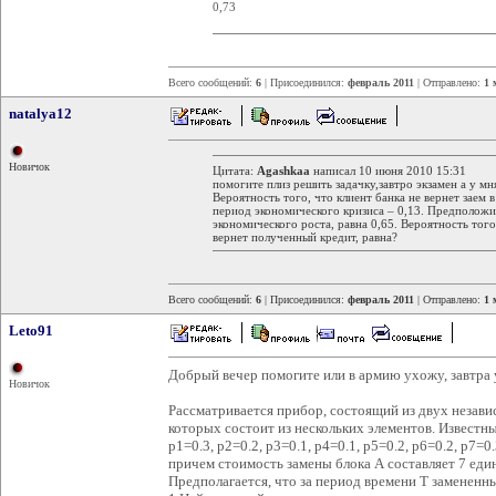
0,73
Всего сообщений:
6
| Присоединился:
февраль 2011
| Отправлено:
1 
natalya12
Новичок
Цитата:
Agashkaa
написал 10 июня 2010 15:31
помогите плиз решить задачку,завтро экзамен а у мн
Вероятность того, что клиент банка не вернет заем в
период экономического кризиса – 0,13. Предположим
экономического роста, равна 0,65. Вероятность тог
вернет полученный кредит, равна?
Всего сообщений:
6
| Присоединился:
февраль 2011
| Отправлено:
1 
Leto91
Добрый вечер помогите или в армию ухожу, завтра 
Новичок
Рассматривается прибор, состоящий из двух незав
которых состоит из нескольких элементов. Известны
p1=0.3, p2=0.2, p3=0.1, p4=0.1, p5=0.2, p6=0.2, p7=
причем стоимость замены блока А составляет 7 един
Предполагается, что за период времени Т замененны