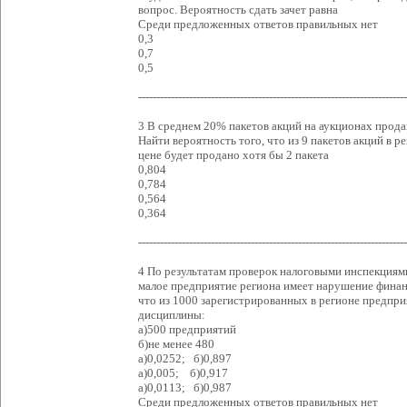
вопрос. Вероятность сдать зачет равна
Среди предложенных ответов правильных нет
0,3
0,7
0,5
--------------------------------------------------------------------------
3 В среднем 20% пакетов акций на аукционах прода
Найти вероятность того, что из 9 пакетов акций в р
цене будет продано хотя бы 2 пакета
0,804
0,784
0,564
0,364
--------------------------------------------------------------------------
4 По результатам проверок налоговыми инспекциями
малое предприятие региона имеет нарушение финан
что из 1000 зарегистрированных в регионе предп
дисциплины:
а)500 предприятий
б)не менее 480
а)0,0252; б)0,897
а)0,005; б)0,917
а)0,0113; б)0,987
Среди предложенных ответов правильных нет