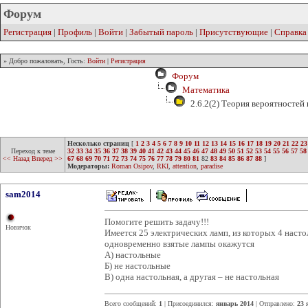
Форум
Регистрация
|
Профиль
|
Войти
|
Забытый пароль
|
Присутствующие
|
Справка
» Добро пожаловать, Гость:
Войти
|
Регистрация
Форум
Математика
2.6.2(2) Теория вероятностей
Несколько страниц
[
1
2
3
4
5
6
7
8
9
10
11
12
13
14
15
16
17
18
19
20
21
22
23
Переход к теме
32
33
34
35
36
37
38
39
40
41
42
43
44
45
46
47
48
49
50
51
52
53
54
55
56
57
58
<< Назад
Вперед >>
67
68
69
70
71
72
73
74
75
76
77
78
79
80
81
82
83
84
85
86
87
88
]
Модераторы:
Roman Osipov
,
RKI
,
attention
,
paradise
sam2014
Помогите решить задачу!!!
Новичок
Имеется 25 электрических ламп, из которых 4 насто
одновременно взятые лампы окажутся
А) настольные
Б) не настольные
В) одна настольная, а другая – не настольная
Всего сообщений:
1
| Присоединился:
январь 2014
| Отправлено:
23 