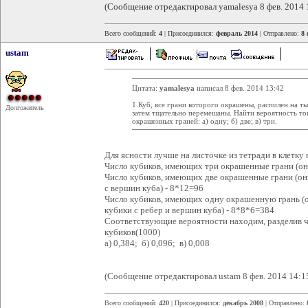
(Сообщение отредактировал yamalesya 8 фев. 2014 
Всего сообщений:
4
| Присоединился:
февраль 2014
| Отправлено:
8 
ustam
Цитата:
yamalesya
написал 8 фев. 2014 13:42
1.Куб, все грани которого окрашены, распилен на т
Долгожитель
затем тщательно перемешаны. Найти вероятность то
окрашенных граней: а) одну; б) две; в) три.
Для ясности лучше на листочке из тетради в клетку 
Число кубиков, имеющих три окрашенные грани (они
Число кубиков, имеющих две окрашенные грани (он
с вершин куба) - 8*12=96
Число кубиков, имеющих одну окрашенную грань (о
кубики с ребер и вершин куба) - 8*8*6=384
Соответствующие вероятности находим, разделив 
кубиков(1000)
а) 0,384; б) 0,096; в) 0,008
(Сообщение отредактировал ustam 8 фев. 2014 14:1
Всего сообщений:
420
| Присоединился:
декабрь 2008
| Отправлено: