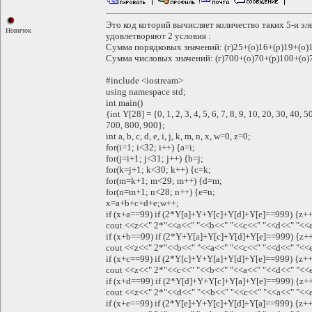
Это код которий вычисляет количество таких 5-и эл
Новичок
удовлетворяют 2 условия :
Сумма порядковых значений: (г)25+(о)16+(р)19+(о)1
Сумма числовых значений: (г)700+(о)70+(р)100+(о)7
#include <iostream>
using namespace std;
int main()
{int Y[28] = {0, 1, 2, 3, 4, 5, 6, 7, 8, 9, 10, 20, 30, 40,
700, 800, 900};
int a, b, c, d, e, i, j, k, m, n, x, w=0, z=0;
for(i=1; i<32; i++) {a=i;
for(j=i+1; j<31; j++) {b=j;
for(k=j+1; k<30; k++) {c=k;
for(m=k+1; m<29; m++) {d=m;
for(n=m+1; n<28; n++) {e=n;
x=a+b+c+d+e;w++;
if (x+a==99) if (2*Y[a]+Y+Y[c]+Y[d]+Y[e]==999) {z++
cout <<z<<" 2*"<<a<<" "<<b<<" "<<c<<" "<<d<<" "<<e<
if (x+b==99) if (2*Y+Y[a]+Y[c]+Y[d]+Y[e]==999) {z+
cout <<z<<" 2*"<<b<<" "<<a<<" "<<c<<" "<<d<<" "<<e<
if (x+c==99) if (2*Y[c]+Y+Y[a]+Y[d]+Y[e]==999) {z++
cout <<z<<" 2*"<<c<<" "<<b<<" "<<a<<" "<<d<<" "<<e<
if (x+d==99) if (2*Y[d]+Y+Y[c]+Y[a]+Y[e]==999) {z+
cout <<z<<" 2*"<<d<<" "<<b<<" "<<c<<" "<<a<<" "<<e<
if (x+e==99) if (2*Y[e]+Y+Y[c]+Y[d]+Y[a]==999) {z++