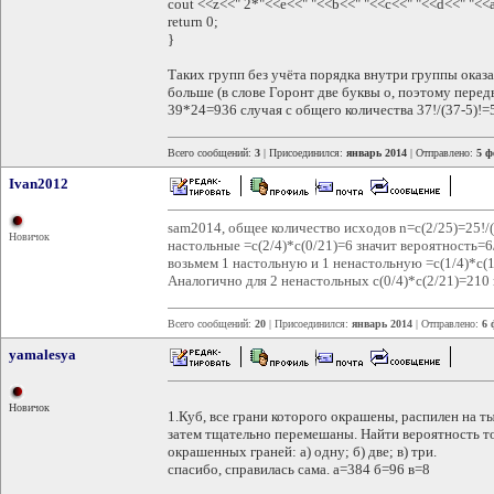
cout <<z<<" 2*"<<e<<" "<<b<<" "<<c<<" "<<d<<" "<<a
return 0;
}
Таких групп без учёта порядка внутри группы оказа
больше (в слове Горонт две буквы о, поэтому перед
39*24=936 случая с общего количества 37!/(37-5)!=
Всего сообщений:
3
| Присоединился:
январь 2014
| Отправлено:
5 ф
Ivan2012
sam2014, общее количество исходов n=c(2/25)=25!/(
Новичок
настольные =с(2/4)*с(0/21)=6 значит вероятность=
возьмем 1 настольную и 1 ненастольную =c(1/4)*c(
Аналогично для 2 ненастольных с(0/4)*с(2/21)=210
Всего сообщений:
20
| Присоединился:
январь 2014
| Отправлено:
6 
yamalesya
Новичок
1.Куб, все грани которого окрашены, распилен на т
затем тщательно перемешаны. Найти вероятность то
окрашенных граней: а) одну; б) две; в) три.
спасибо, справилась сама. а=384 б=96 в=8