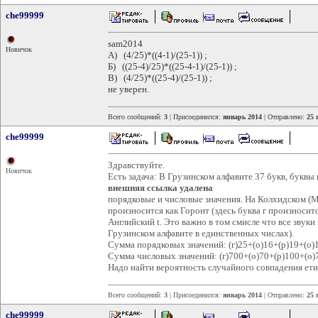
che99999
sam2014
Новичок
А) (4/25)*((4-1)/(25-1)) ;
Б) ((25-4)/25)*((25-4-1)/(25-1)) ;
В) (4/25)*((25-4)/(25-1)) ;
не уверен.
Всего сообщений:
3
| Присоединился:
январь 2014
| Отправлено:
25 
che99999
Здравствуйте.
Новичок
Есть задача: В Грузинском алфавите 37 букв, буквы
внешняя ссылка удалена
порядковые и числовые значения. На Колхидском (Ме
произносится как Горонт (здесь буква г произноситс
Английский t. Это важно в том смисле что все звуки
Грузинском алфавите в единственных числах).
Сумма порядковых значений: (г)25+(о)16+(р)19+(о)1
Сумма числовых значений: (г)700+(о)70+(р)100+(о)7
Надо найти вероятность случайного совпадения ети
Всего сообщений:
3
| Присоединился:
январь 2014
| Отправлено:
25 
che99999