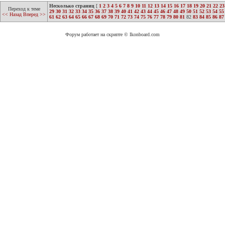
Несколько страниц
[
1
2
3
4
5
6
7
8
9
10
11
12
13
14
15
16
17
18
19
20
21
22
23
Переход к теме
29
30
31
32
33
34
35
36
37
38
39
40
41
42
43
44
45
46
47
48
49
50
51
52
53
54
55
<< Назад
Вперед >>
61
62
63
64
65
66
67
68
69
70
71
72
73
74
75
76
77
78
79
80
81
82
83
84
85
86
87
Форум работает на скрипте © Ikonboard.com