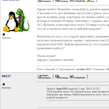
Здравствуйте! Помогите, пожалуйста, решить задач
У котенка есть три любимых места для отдыха: на х
кресле хозяина дома, в которых его можно найти с 
котенка в течении 30 минут выгоняют с первого места
-0,5. Котенок успел проспать всего 10 минут и его 
что он устроился спать на хозяйской подушке?
Вероятность того, что студент выполняет домашнее 
Новичок
получает положительную оценку с вероятностью 0,
вероятностью 0,05. Какова вероятность, что студе
домашнюю работу?
Очень нужно!
Заранее огромное спасибо
Всего сообщений:
1
| Присоединился:
октябрь 2013
| Отправлено:
29
lili217
Новичок
Цитата:
irina1911
написал 1 апр. 2011 11:52
10.В коробке лежат 50 электрических ламп мощност
выбирают две лампы. Найти вероятность того, что о
разной мощности.