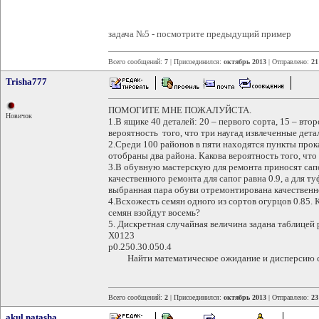
задача №5 - посмотрите предыдущий пример
Всего сообщений:
7
| Присоединился:
октябрь 2013
| Отправлено:
21
Trisha777
ПОМОГИТЕ МНЕ ПОЖАЛУЙСТА.
Новичок
1.В ящике 40 деталей: 20 – первого сорта, 15 – втор
вероятность того, что три наугад извлеченные дета
2.Среди 100 районов в пяти находятся пункты про
отобраны два района. Какова вероятность того, что
3.В обувную мастерскую для ремонта приносят сап
качественного ремонта для сапог равна 0.9, а для ту
выбранная пара обуви отремонтирована качественн
4.Всхожесть семян одного из сортов огурцов 0.85. 
семян взойдут восемь?
5. Дискретная случайная величина задана таблицей
Х0123
p0.250.30.050.4
Найти математическое ожидание и дисперсию с
Всего сообщений:
2
| Присоединился:
октябрь 2013
| Отправлено:
23
akul natasha