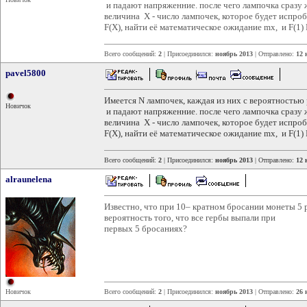
и падают напряженние. после чего лампочка сразу 
величина Х - число лампочек, которое будет испро
F(X), найти её математическое ожидание mx, и F(1) 
Всего сообщений:
2
| Присоединился:
ноябрь 2013
| Отправлено:
12 
pavel5800
Имеется N лампочек, каждая из них с вероятностью
Новичок
и падают напряженние. после чего лампочка сразу 
величина Х - число лампочек, которое будет испро
F(X), найти её математическое ожидание mx, и F(1) 
Всего сообщений:
2
| Присоединился:
ноябрь 2013
| Отправлено:
12 
alraunelena
Известно, что при 10– кратном бросании монеты 5 р
вероятность того, что все гербы выпали при
первых 5 бросаниях?
Новичок
Всего сообщений:
2
| Присоединился:
ноябрь 2013
| Отправлено:
26 