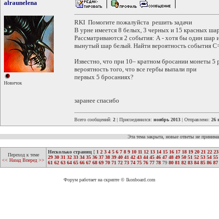
alraunelena
RKI Помогите пожалуйста решить задачи
В урне имеется 8 белых, 3 черных и 15 красных шар
Рассматриваются 2 события: А - хотя бы один шар и
вынутый шар белый. Найти вероятность события 
Известно, что при 10– кратном бросании монеты 5 р
вероятность того, что все гербы выпали при
первых 5 бросаниях?
Новичок
заранее спасибо
Всего сообщений:
2
| Присоединился:
ноябрь 2013
| Отправлено:
26 
Эта тема закрыта, новые ответы не приним
Несколько страниц
[
1
2
3
4
5
6
7
8
9
10
11
12
13
14
15
16
17
18
19
20
21
22
23
Переход к теме
29
30
31
32
33
34
35
36
37
38
39
40
41
42
43
44
45
46
47
48
49
50
51
52
53
54
55
<< Назад
Вперед >>
61
62
63
64
65
66
67
68
69
70
71
72
73
74
75
76
77
78
79
80
81
82
83
84
85
86
87
Форум работает на скрипте © Ikonboard.com