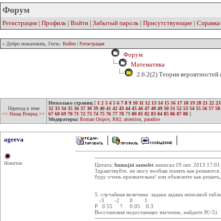
Форум
Регистрация
|
Профиль
|
Войти
|
Забытый пароль
|
Присутствующие
|
Справка
» Добро пожаловать, Гость:
Войти
|
Регистрация
Форум
Математика
2.6.2(2) Теория вероятностей
Несколько страниц
[
1
2
3
4
5
6
7
8
9
10
11
12
13
14
15
16
17
18
19
20
21
22
23
Переход к теме
32
33
34
35
36
37
38
39
40
41
42
43
44
45
46
47
48
49
50
51
52
53
54
55
56
57
58
<< Назад
Вперед >>
67
68
69
70
71
72
73
74
75
76
77
78
79
80
81
82
83
84
85
86
87
88
]
Модераторы:
Roman Osipov
,
RKI
,
attention
,
paradise
ageeva
Новичок
Цитата:
bumajni samolet
написал 19 окт. 2013 17:01
Здравствуйте. не могу вообще понять как решаются 
буду очень признательна! или объясните как решать,
5. случайная величина задана задана неполной табл
-3 -2 0 1
Р 0.55 ? 0.05 0.3
Восстановив недостающее значение, найдите P(<5)