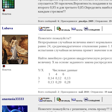
спускается 50 тарелочек.Вероятность поадания в та
второго 0,95 и для третьего 0,85.Определить наиб
каждым стрелком!!!
Новичок
Всего сообщений:
6
| Присоединился:
декабрь 2009
| Отправлено:
19
Lubava
Помогите пожалуйста!!
Непрерывная случайная величина имеет нормальное
равно 24, среднеквадратичное отклонение равно 1. 
испытания случайная величина примет значение в ин
Найти линейную среднюю квадротическую регресс
величину X на основе заданного закона распределе
Новичок
Y/X Числовые данные
1 4 6
3 0,14 0,12 0,13
7 0,13 0,20 0,28
Всего сообщений:
2
| Присоединился:
май 2010
| Отправлено:
19 мая
anastasia33333
Помогите пожалуйста с решением, очень прошу!!! 1