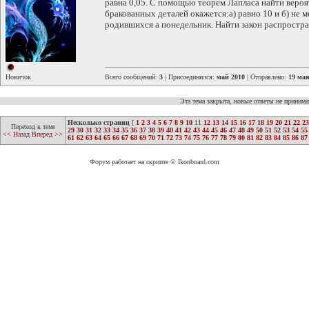
равна 0,05. С помощью теорем Лапласа найти вероят
бракованных деталей окажется:а) равно 10 и б) не ме
родившихся а понедельник. Найти закон распростра
Новичок
Всего сообщений:
3
| Присоединился:
май 2010
| Отправлено:
19 мая
Эта тема закрыта, новые ответы не приним
Несколько страниц
[
1
2
3
4
5
6
7
8
9
10
11
12
13
14
15
16
17
18
19
20
21
22
23
Переход к теме
29
30
31
32
33
34
35
36
37
38
39
40
41
42
43
44
45
46
47
48
49
50
51
52
53
54
55
<< Назад
Вперед >>
61
62
63
64
65
66
67
68
69
70
71
72
73
74
75
76
77
78
79
80
81
82
83
84
85
86
87
Форум работает на скрипте © Ikonboard.com