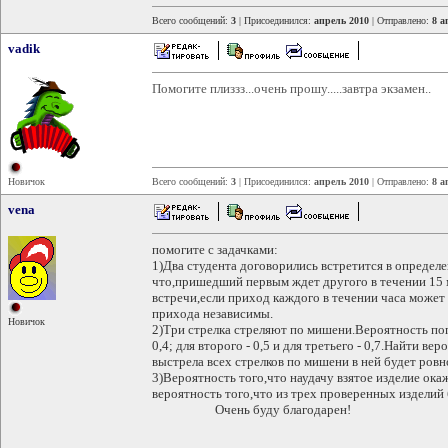
Всего сообщений:
3
| Присоединился:
апрель 2010
| Отправлено:
8 а
vadik
Помогите плиззз...очень прошу.....завтра экзамен..
Новичок
Всего сообщений:
3
| Присоединился:
апрель 2010
| Отправлено:
8 а
vena
помогите с задачками:
1)Два студента договорились встретится в определ
что,пришедший первым ждет другого в течении 15 
встречи,если приход каждого в течении часа може
прихода независимы.
Новичок
2)Три стрелка стреляют по мишени.Вероятность поп
0,4; для второго - 0,5 и для третьего - 0,7.Найти ве
выстрела всех стрелков по мишени в ней будет ровн
3)Вероятность того,что наудачу взятое изделие ока
вероятность того,что из трех проверенных изделий 
Очень буду благодарен!