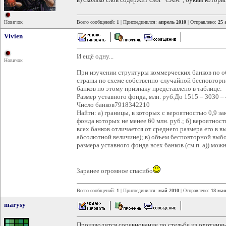
Новичок
Всего сообщений:
1
| Присоединился:
апрель 2010
| Отправлено:
25 
Vivien
И ещё одну...
Новичок
При изучении структуры коммерческих банков по о
страны по схеме собственно-случайной бесповторн
банков по этому признаку представлено в таблице:
Размер уставного фонда, млн. руб.До 1515 – 3030 
Число банков7918342210
Найти: а) границы, в которых с вероятностью 0,9 за
фонда которых не менее 60 млн. руб.; б) вероятност
всех банков отличается от среднего размера его в вы
абсолютной величине); в) объем бесповторной выбо
размера уставного фонда всех банков (см п. а)) мож
Заранее огромное спасибо
Всего сообщений:
1
| Присоединился:
май 2010
| Отправлено:
18 мая
marysy
Производится соревнование по стельбе из охотничь