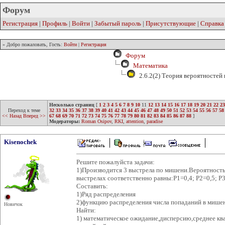
Форум
Регистрация
|
Профиль
|
Войти
|
Забытый пароль
|
Присутствующие
|
Справка
» Добро пожаловать, Гость:
Войти
|
Регистрация
Форум
Математика
2.6.2(2) Теория вероятностей
Несколько страниц
[
1
2
3
4
5
6
7
8
9
10
11
12
13
14
15
16
17
18
19
20
21
22
23
Переход к теме
32
33
34
35
36
37
38
39
40
41
42
43
44
45
46
47
48
49
50
51
52
53
54
55
56
57
58
<< Назад
Вперед >>
67
68
69
70
71
72
73
74
75
76
77
78
79
80
81
82
83
84
85
86
87
88
]
Модераторы:
Roman Osipov
,
RKI
,
attention
,
paradise
Kisenochek
Решите пожалуйста задачи:
1)Производится 3 выстрела по мишени.Вероятность
выстрелах соответственно равны:Р1=0,4; Р2=0,5; Р3
Составить:
1)Ряд распределения
2)функцию распределения числа попаданий в мишен
Новичок
Найти:
1) математическое ожидание,дисперсию,среднее кв