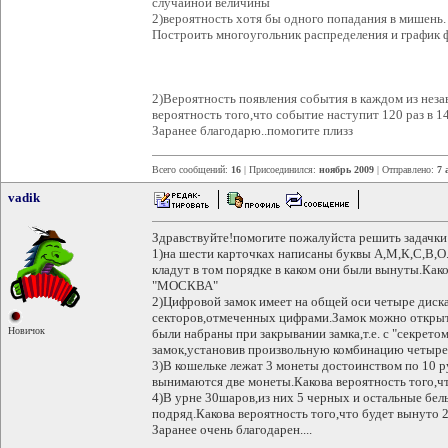
случайной величины
2)вероятность хотя бы одного попадания в мишень.
Построить многоугольник распределения и график 
2)Вероятность появления события в каждом из нез
вероятность того,что событие наступит 120 раз в 1
Заранее благодарю..помогите плизз
Всего сообщений:
16
| Присоединился:
ноябрь 2009
| Отправлено:
7 
vadik
Здравствуйте!помогите пожалуйста решить задачки
1)на шести карточках написаны буквы А,М,К,С,В,О
кладут в том порядке в каком они были вынуты.Како
"МОСКВА"
2)Цифровой замок имеет на общей оси четыре диск
секторов,отмеченных цифрами.Замок можно открыть
Новичок
были набраны при закрывании замка,т.е. с "секрето
замок,установив произвольную комбинацию четыре
3)В кошельке лежат 3 монеты достоинством по 10 р
вынимаются две монеты.Какова вероятность того,ч
4)В урне 30шаров,из них 5 черных и остальные бе
подряд.Какова вероятность того,что будет вынуто 
Заранее очень благодарен....