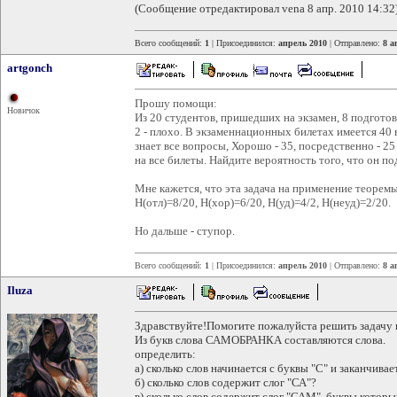
(Сообщение отредактировал vena 8 апр. 2010 14:32
Всего сообщений:
1
| Присоединился:
апрель 2010
| Отправлено:
8 а
artgonch
Прошу помощи:
Новичок
Из 20 студентов, пришедших на экзамен, 8 подготов
2 - плохо. В экзаменнационных билетах имеется 40
знает все вопросы, Хорошо - 35, посредственно - 25
на все билеты. Найдите вероятность того, что он по
Мне кажется, что эта задача на применение теоремы 
H(отл)=8/20, H(хор)=6/20, H(уд)=4/2, H(неуд)=2/20.
Но дальше - ступор.
Всего сообщений:
1
| Присоединился:
апрель 2010
| Отправлено:
8 а
Iluza
Здравствуйте!Помогите пожалуйста решить задачу 
Из букв слова САМОБРАНКА составляются слова.
определить:
а) сколько слов начинается с буквы "С" и заканчивае
б) сколько слов содержит слог "СА"?
в) сколько слов содержит слог "САМ", буквы котор