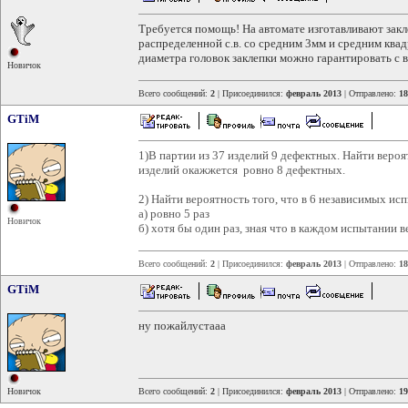
Требуется помощь! На автомате изготавливают закл
распределенной с.в. со средним 3мм и средним ква
диаметра головок заклепки можно гарантировать с 
Новичок
Всего сообщений:
2
| Присоединился:
февраль 2013
| Отправлено:
18
GTiM
1)В партии из 37 изделий 9 дефектных. Найти вероя
изделий окажжется ровно 8 дефектных.
2) Найти вероятность того, что в 6 независимых ис
a) ровно 5 раз
Новичок
б) хотя бы один раз, зная что в каждом испытании 
Всего сообщений:
2
| Присоединился:
февраль 2013
| Отправлено:
18
GTiM
ну пожайлустааа
Новичок
Всего сообщений:
2
| Присоединился:
февраль 2013
| Отправлено:
19