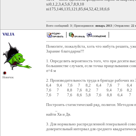
xi0,1,2,3,4,5,6,7,8,9,10
ni175,146,135,121,85,64,52,42,18,6,6
Всего сообщений:
3
| Присоединился:
январь 2013
| Отправлено:
22 
VALIA
Помогите, пожалуйста, хоть что нибуть решить, уже 
Зарание благодарна!!!
1. Определить вероятность того, что при десяти вы
большинстве случаев, если точка прицелывания совп
σ=4 м
Новичок
2. Производительность труда в бригаде рабочих из 3
6,4 9,4 7,6 7 8,2 6,4 7,6 7 6,4 
7,6 7 8,8 7,6 8,2 7 9,4 7,6 8,2 
7,6 7 7,6 8,6 5,8 7,6 8,8 6,4 7 
Построить статистический ряд, полигон. Методом 
_
найти Хв и Дв.
3. Для нормально распределенной генеральной сов
доверительный интервал для среднего квадратическ