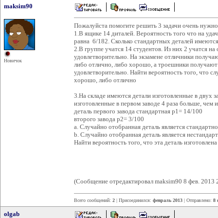
maksim90
Пожалуйста помогите решить 3 задачи очень нужно 
1.В ящике 14 диталей. Вероятность того что на уд
равна 6/182. Сколько стандартных деталей имеются 
2.В группе учатся 14 студентов. Из них 2 учатся на
удовлетворительно. На экзамене отличники получа
Новичок
либо отлично, либо хорошо, а троешники получают
удовлетворительно. Найти вероятность того, что с
хорошо, либо отлично
3.На складе имеются детали изготовленные в двух з
изготовленные в первом заводе 4 раза больше, чем 
деталь первого завода стандартная р1= 14/100
второго завода р2= 3/100
a. Случайно отобранная деталь является стандартно
b. Случайно отобранная деталь является нестандар
Найти вероятность того, что эта деталь изготовлен
(Сообщение отредактировал maksim90 8 фев. 2013 
Всего сообщений:
2
| Присоединился:
февраль 2013
| Отправлено:
8 
olgab