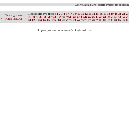
Эта тема закрыта, новые ответы не приним
Несколько страниц
[
1
2
3
4
5
6
7
8
9
10
11
12
13
14
15
16
17
18
19
20
21
22
23
Переход к теме
29
30
31
32
33
34
35
36
37
38
39
40
41
42
43
44
45
46
47
48
49
50
51
52
53
54
55
<< Назад
Вперед >>
61
62
63
64
65
66
67
68
69
70
71
72
73
74
75
76
77
78
79
80
81
82
83
84
85
86
87
Форум работает на скрипте © Ikonboard.com