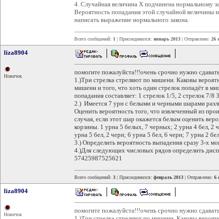
4. Случайная величина Х подчинена нормальному з
Вероятность попадания этой случайной величины на 
написать выражение нормального закона.
Всего сообщений:
1
| Присоединился:
январь 2013
| Отправлено:
26 
liza8904
помогите пожалуйста!!!очень срочно нужно сдавать
Новичок
1.)Три стрелка стреляют по мишени. Каковы вероят
мишени и того, что хоть один стрелок попадёт в ми
попадания составляет: 1 стрелок 1/5, 2 стрелок 7/8 
2.) Имеется 7 урн с белыми и черными шарами разл
Оценить вероятность того, что извлеченный из про
случая, если этот шар окажется белым оценить вероя
корзины. 1 урна 5 белых, 7 черных; 2 урна 4 бел, 2 че
урна 5 бел, 2 черн; 6 урна 5 бел, 6 черн; 7 урна 2 бе
3.) Определить вероятность выпадения сразу 3-х мо
4.)Для следующих числовых рядов определить дис
57425987525621
Всего сообщений:
3
| Присоединился:
февраль 2013
| Отправлено:
6 
liza8904
помогите пожалуйста!!!очень срочно нужно сдавать
Новичок
1.)Три стрелка стреляют по мишени. Каковы вероят