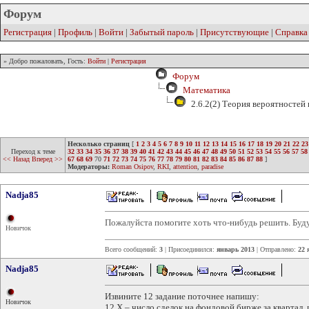
Форум
Регистрация
|
Профиль
|
Войти
|
Забытый пароль
|
Присутствующие
|
Справка
» Добро пожаловать, Гость:
Войти
|
Регистрация
Форум
Математика
2.6.2(2) Теория вероятностей
Несколько страниц
[
1
2
3
4
5
6
7
8
9
10
11
12
13
14
15
16
17
18
19
20
21
22
23
Переход к теме
32
33
34
35
36
37
38
39
40
41
42
43
44
45
46
47
48
49
50
51
52
53
54
55
56
57
58
<< Назад
Вперед >>
67
68
69
70
71
72
73
74
75
76
77
78
79
80
81
82
83
84
85
86
87
88
]
Модераторы:
Roman Osipov
,
RKI
,
attention
,
paradise
Nadja85
Пожалуйста помогите хоть что-нибудь решить. Буду
Новичок
Всего сообщений:
3
| Присоединился:
январь 2013
| Отправлено:
22 
Nadja85
Извините 12 задание поточнее напишу:
Новичок
12.X – число сделок на фондовой бирже за квартал, 