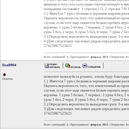
мишени и того, что хоть один стрелок попадёт в ми
попадания составляет: 1 стрелок 1/5, 2 стрелок 7/8 
2.) Имеется 7 урн с белыми и черными шарами разл
Оценить вероятность того, что извлеченный из про
случая, если этот шар окажется белым оценить вероя
корзины. 1 урна 5 белых, 7 черных; 2 урна 4 бел, 2 че
урна 5 бел, 2 черн; 6 урна 5 бел, 6 черн; 7 урна 2 бе
3.) Определить вероятность выпадения сразу 3-х мо
4.)Для следующих числовых рядов определить дис
57425987525621
Всего сообщений:
3
| Присоединился:
февраль 2013
| Отправлено:
6 
liza8904
помогите пожалуйста решить...очень буду благодарн
Новичок
1.) Имеется 7 урн с белыми и черными шарами разл
Оценить вероятность того, что извлеченный из про
случая, если этот шар окажется белым оценить вероя
корзины. 1 урна 5 белых, 7 черных; 2 урна 4 бел, 2 че
урна 5 бел, 2 черн; 6 урна 5 бел, 6 черн; 7 урна 2 бе
2.) Определить вероятность выпадения сразу 3-х мо
3.)Для следующих числовых рядов определить дис
57425987525621
Всего сообщений:
3
| Присоединился:
февраль 2013
| Отправлено:
6 