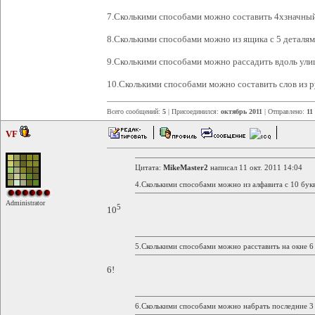
7.Сколькими способами можно составить 4хзначны
8.Сколькими способами можно из ящика с 5 деталям
9.Сколькими способами можно рассадить вдоль улиц
10.Сколькими способами можно составить слов из ру
Всего сообщений:
5
| Присоединился:
октябрь 2011
| Отправлено:
11
VF
Цитата:
MikeMaster2
написал 11 окт. 2011 14:04
4.Сколькими способами можно из алфавита с 10 букв
Administrator
5
10
5.Сколькими способами можно расставить на окне 6
6!
6.Сколькими способами можно набрать последние 3