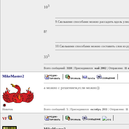
3
10
9.Сколькими способами можно рассадить вдоль улиц
8!
10.Сколькими способами можно составить слов из ру
5
33
Всего сообщений:
3110
| Присоединился:
май 2002
| Отправлено:
11 
MikeMaster2
а можно с решением,если можно))
Новичок
Всего сообщений:
5
| Присоединился:
октябрь 2011
| Отправлено:
11
VF
MikeMaster2