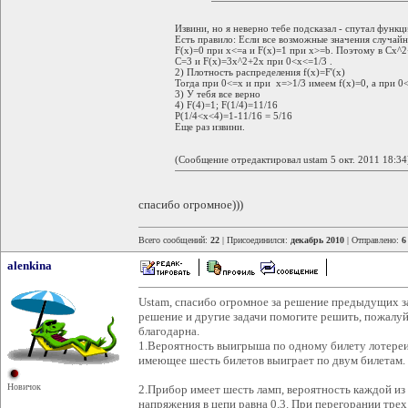
Извини, но я неверно тебе подсказал - спутал функ
Есть правило: Если все возможные значения случайн
F(x)=0 при х<=а и F(x)=1 при х>=b. Поэтому в Cx^2
С=3 и F(x)=3x^2+2x при 0<x<=1/3 .
2) Плотность распределения f(x)=F'(x)
Тогда при 0<=x и при x=>1/3 имеем f(x)=0, а при 0
3) У тебя все верно
4) F(4)=1; F(1/4)=11/16
P(1/4<x<4)=1-11/16 = 5/16
Еще раз извини.
(Сообщение отредактировал ustam 5 окт. 2011 18:34
спасибо огромное)))
Всего сообщений:
22
| Присоединился:
декабрь 2010
| Отправлено:
6
alenkina
Ustam, спасибо огромное за решение предыдущих з
решение и другие задачи помогите решить, пожалуй
благодарна.
1.Вероятность выигрыша по одному билету лотереи р
имеющее шесть билетов выиграет по двум билетам.
Новичок
2.Прибор имеет шесть ламп, вероятность каждой и
напряжения в цепи равна 0.3. При перегорании трех