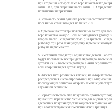
при сгорании четырех ламп вероятность выхода приб
ламп – 0.7, при сгорании шести ламп – 1. Определи
повышении напряжения
3.Всхожесть семян данного растения составляет 90%
посеянных семян взойдет не менее 700.
4.У рыбака имеется три излюбленных места для лов
вероятностью каждое. Если он закидывает удочку на
втором месте – с вероятностью ; на третьем – с ве
рыбалку, три раза закинул удочку и рыба не клюнула
рыбу на первом месте.
5.В механизм входят три одинаковые детали. Работа
будут поставлены все три детали размера, больше 
деталей их 12 большего размера. Найти вероятность
если сборщик берет деталь наугад.
6.Имеется пять различных ключей, из которых тольк
распределения числа опробований при открывании 
последующих попытках открыть замок не участвуе
случайной величины.
7.Вероятность того, что покупатель произведет поку
применить неравенство Чебышева для оценки вероят
сделавших покупки будет находиться в границах от
при соответствующем изменении левой границы.