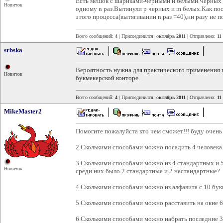
Есть мешок с шариками-черными и белыми.Черных
Новичок
одному n раз.Вытянули p черных и m белых.Как пос
этого процесса(вытягивании n раз =40),ни разу не п
Всего сообщений:
4
| Присоединился:
октябрь 2011
| Отправлено:
11
srbska
Вероятность нужна для практического применения п
Новичок
букмекерской конторе.
Всего сообщений:
4
| Присоединился:
октябрь 2011
| Отправлено:
11
MikeMaster2
Помогите пожалуйста кто чем сможет!!! буду очень
2.Сколькими способами можно посадить 4 человека 
3.Сколькими способами можно из 4 стандартных и 5
Новичок
среди них было 2 стандартные и 2 нестандартные?
4.Сколькими способами можно из алфавита с 10 бук
5.Сколькими способами можно расставить на окне 
6.Сколькими способами можно набрать последние 