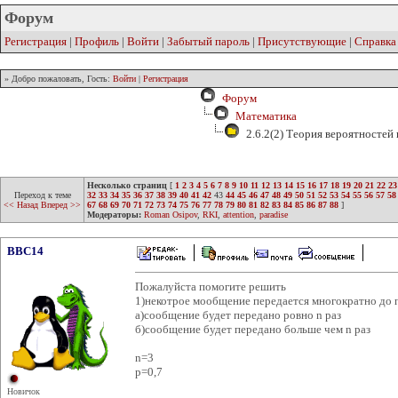
Форум
Регистрация
|
Профиль
|
Войти
|
Забытый пароль
|
Присутствующие
|
Справка
» Добро пожаловать, Гость:
Войти
|
Регистрация
Форум
Математика
2.6.2(2) Теория вероятностей
Несколько страниц
[
1
2
3
4
5
6
7
8
9
10
11
12
13
14
15
16
17
18
19
20
21
22
23
Переход к теме
32
33
34
35
36
37
38
39
40
41
42
43
44
45
46
47
48
49
50
51
52
53
54
55
56
57
58
<< Назад
Вперед >>
67
68
69
70
71
72
73
74
75
76
77
78
79
80
81
82
83
84
85
86
87
88
]
Модераторы:
Roman Osipov
,
RKI
,
attention
,
paradise
BBC14
Пожалуйста помогите решить
1)некотрое мообщение передается многократно до 
а)сообщение будет передано ровно n раз
б)сообщение будет передано больше чем n раз
n=3
p=0,7
Новичок