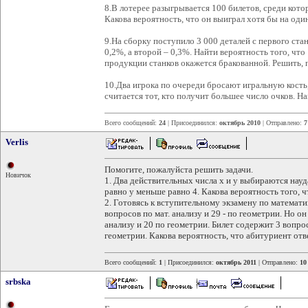
8.В лотерее разыгрывается 100 билетов, среди кот
Какова вероятность, что он выиграл хотя бы на оди
9.На сборку поступило 3 000 деталей с первого стан
0,2%, а второй – 0,3%. Найти вероятность того, что
продукции станков окажется бракованной. Решить, 
10.Два игрока по очереди бросают игральную кост
считается тот, кто получит большее число очков. Н
Всего сообщений:
24
| Присоединился:
октябрь 2010
| Отправлено:
7
Verlis
Помогите, пожалуйста решить задачи.
Новичок
1. Два действительных числа x и y выбираются науд
равно y меньше равно 4. Какова вероятность того, 
2. Готовясь к вступительному экзамену по математ
вопросов по мат. анализу и 29 - по геометрии. Но о
анализу и 20 по геометрии. Билет содержит 3 вопроса
геометрии. Какова вероятность, что абитуриент отв
Всего сообщений:
1
| Присоединился:
октябрь 2011
| Отправлено:
10
srbska