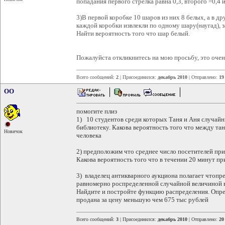
попадания первого стрелка равна 0,3, второго =0,4 и
3)В первой коробке 10 шаров из них 8 белых, а в др
каждой коробки извлекли по одному шару(наугад), з
Найти вероятность того что шар белый.
Пожалуйста откликнитесь на мою просьбу, это очен
Всего сообщений:
2
| Присоединился:
декабрь 2010
| Отправлено:
19
OO
помогите плиз
1) 10 студентов среди которых Таня и Аня случай
библиотеку. Какова вероятность того что между та
Новичок
человека
2) предположим что среднее число посетителей при
Какова вероятность того что в течении 20 минут пр
3) владелец антикварного аукциона полагает чтоп
равномерно роспределенной случайной величиной в 
Найдите и постройте функцию распределения. Опред
продана за цену меньшую чем 675 тыс рублей
Всего сообщений:
3
| Присоединился:
декабрь 2010
| Отправлено:
20