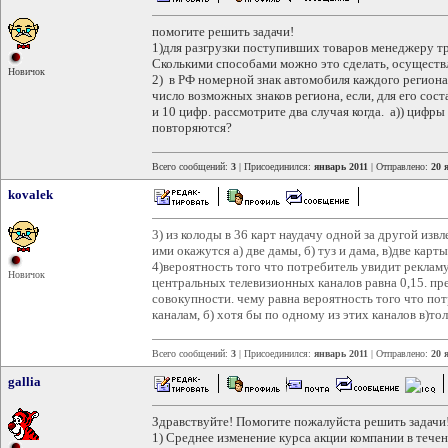
помогите решить задачи!
1)для разгрузки поступивших товаров менеджеру т
Сколькими способами можно это сделать, осуществ
Новичок
2) в РФ номерной знак автомобиля каждого региона 
число возможных знаков региона, если, для его сост
и 10 цифр. рассмотрите два случая когда. а)) цифры
повторяются?
Всего сообщений:
3
| Присоединился:
январь 2011
| Отправлено:
20 
kovalek
3) из колоды в 36 карт наудачу одной за другой изв
ими окажутся а) две дамы, б) туз и дама, в)две кар
4)вероятность того что потребитель увидит реклам
Новичок
центральных телевизионных каналов равна 0,15. пре
совокупности. чему равна вероятность того что пот
каналам, б) хотя бы по одному из этих каналов в)то
Всего сообщений:
3
| Присоединился:
январь 2011
| Отправлено:
20 
gallia
Здравствуйте! Помогите пожалуйста решить задачи
1) Среднее изменение курса акции компании в тече