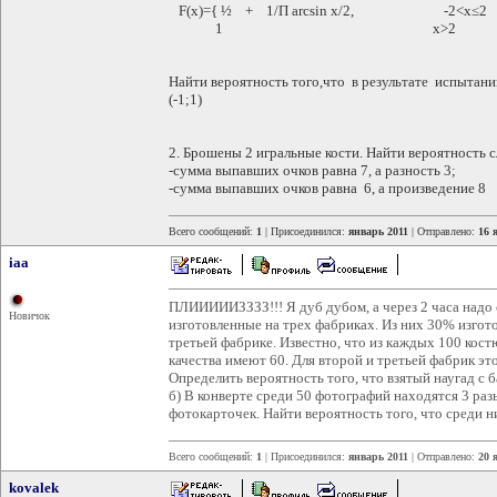
F(x)={ ½ + 1/П arcsin х/2, -2
1 x>2
Найти вероятность того,что в результате испытани
(-1;1)
2. Брошены 2 игральные кости. Найти вероятность
-сумма выпавших очков равна 7, а разность 3;
-сумма выпавших очков равна 6, а произведение 8
Всего сообщений:
1
| Присоединился:
январь 2011
| Отправлено:
16 
iaa
ПЛИИИИИЗЗЗЗ!!! Я дуб дубом, а через 2 часа надо с
Новичок
изготовленные на трех фабриках. Из них 30% изгот
третьей фабрике. Известно, что из каждых 100 кост
качества имеют 60. Для второй и третьей фабрик это
Определить вероятность того, что взятый наугад с б
б) В конверте среди 50 фотографий находятся 3 раз
фотокарточек. Найти вероятность того, что среди 
Всего сообщений:
1
| Присоединился:
январь 2011
| Отправлено:
20 
kovalek