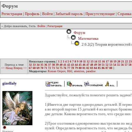
Форум
Регистрация
|
Профиль
|
Войти
|
Забытый пароль
|
Присутствующие
|
Справка
» Добро пожаловать, Гость:
Войти
|
Регистрация
Форум
Математика
2.6.2(2) Теория вероятностей
Несколько страниц
[
1
2
3
4
5
6
7
8
9
10
11
12
13
14
15
16
17
18
19
20
21
22
23
Переход к теме
32
33
34
35
36
37
38
39
40
41
42
43
44
45
46
47
48
49
50
51
52
53
54
55
56
57
58
<< Назад
Вперед >>
67
68
69
70
71
72
73
74
75
76
77
78
79
80
81
82
83
84
85
86
87
88
]
Модераторы:
Roman Osipov
,
RKI
,
attention
,
paradise
gizellaly
Здравствуйте, пожалуйста помогите решить задачи!!!
1)Имеется две партии однородных деталей. В перво
а во второй партии 15 деталей 4 из которых браков
две детали. Какова вероятность того, что среди них
2)Трое охотников одновременно выстрелили по мед
пулей. Определить вероятность того, что медведь б
Новичок