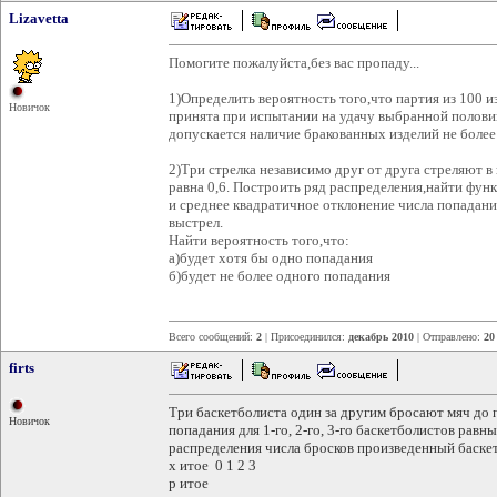
Lizavetta
Помогите пожалуйста,без вас пропаду...
1)Определить вероятность того,что партия из 100 
Новичок
принята при испытании на удачу выбранной полови
допускается наличие бракованных изделий не более 
2)Три стрелка независимо друг от друга стреляют в
равна 0,6. Построить ряд распределения,найти фу
и среднее квадратичное отклонение числа попаданий
выстрел.
Найти вероятность того,что:
а)будет хотя бы одно попадания
б)будет не более одного попадания
Всего сообщений:
2
| Присоединился:
декабрь 2010
| Отправлено:
20
firts
Три баскетболиста один за другим бросают мяч до 
Новичок
попадания для 1-го, 2-го, 3-го баскетболистов равны 
распределения числа бросков произведенный баске
х итое 0 1 2 3
р итое