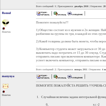
Всего сообщений:
1
| Присоединился:
декабрь 2010
| Отправлено:
28
Romul
Помогите пожалуйста!!!
1) Общество состоит из n мужчин и 2n женщин. Най
Новичок
разбиении на группы по три, в каждой из этих груп
2) Какой толщины должна быть монета, чтобы вероят
3) Компьютер студента может загружаться от 30 до
выключить надо потратить от 15 до 30 секунд. Сту
отправить письмо при включенном компьютере. Како
успеет включить компьютер, отправить письмо и в
Всего сообщений:
2
| Присоединился:
январь 2011
| Отправлено:
4 я
manynya
ПОМОГИТЕ ПОЖАЛУЙСТА РЕШИТЬ !!!!ОЧЕНЬ СР
Новичок
1. Случайная величина задана интегральной функц
0, х≤ -2