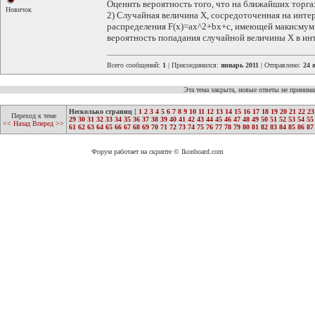
Оценить вероятность того, что на ближайших торга
Новичок
2) Случайная величина Х, сосредоточенная на интер
распределения F(х)=ах^2+bx+c, имеющей макисмум п
вероятность попадания случайной величины Х в инте
Всего сообщений:
1
| Присоединился:
январь 2011
| Отправлено:
24 
Эта тема закрыта, новые ответы не приним
Несколько страниц
[
1
2
3
4
5
6
7
8
9
10
11
12
13
14
15
16
17
18
19
20
21
22
23
Переход к теме
29
30
31
32
33
34
35
36
37
38
39
40
41
42
43
44
45
46
47
48
49
50
51
52
53
54
55
<< Назад
Вперед >>
61
62
63
64
65
66
67
68
69
70
71
72
73
74
75
76
77
78
79
80
81
82
83
84
85
86
87
Форум работает на скрипте © Ikonboard.com