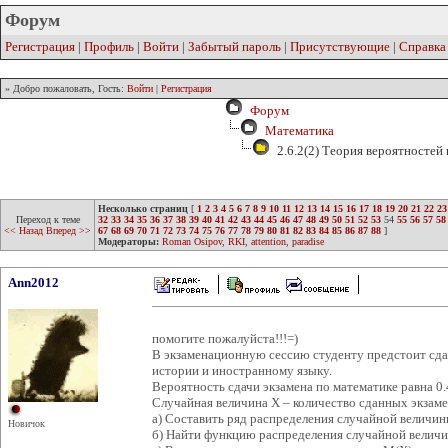
Форум
Регистрация
|
Профиль
|
Войти
|
Забытый пароль
|
Присутствующие
|
Справка
» Добро пожаловать, Гость:
Войти
|
Регистрация
Форум
Математика
2.6.2(2) Теория вероятностей
Несколько страниц
[
1
2
3
4
5
6
7
8
9
10
11
12
13
14
15
16
17
18
19
20
21
22
23
Переход к теме
32
33
34
35
36
37
38
39
40
41
42
43
44
45
46
47
48
49
50
51
52
53
54
55
56
57
58
<< Назад
Вперед >>
67
68
69
70
71
72
73
74
75
76
77
78
79
80
81
82
83
84
85
86
87
88
]
Модераторы:
Roman Osipov
,
RKI
,
attention
,
paradise
Ann2012
помогите пожалуйста!!!=)
В экзаменационную сессию студенту предстоит сда
истории и иностранному языку.
Вероятность сдачи экзамена по математике равна 0.
Случайная величина X – количество сданных экзаме
а) Составить ряд распределения случайной величин
Новичок
б) Найти функцию распределения случайной величин