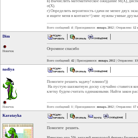
в) Вычислить математическое ожидание M(X), дисп
σ(X).
г) Определить вероятность сдачи не менее двух экз
и ищите меня в контакте=) мне нужны умные друзья=
Всего сообщений:
4
| Присоединился:
январь 2012
| Отправлено:
12 
Dim
Огромное спасибо
Новичок
Всего сообщений:
42
| Присоединился:
январь 2012
| Отправлено:
13
nadiya
Помогите решить задачу! плиииз!))
На пустую шахматную доску случайно ставится кон
клетку будем считать одинаковыми. Найти закон рас
Новичок
Всего сообщений:
1
| Присоединился:
январь 2012
| Отправлено:
17 
Karatayka
Помогите решить.
Известно что 5% деталей некоторой фирмы бракован