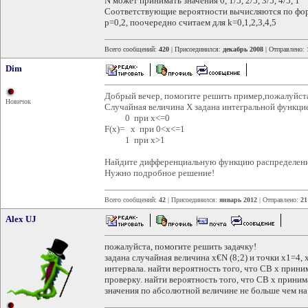
N может принимать значения 0, 1/5, 2/5, 3/5, 4/5, 1
Соответствующие вероятности вычисляются по форму
p=0,2, поочередно считаем для k=0,1,2,3,4,5
Всего сообщений:
420
| Присоединился:
декабрь 2008
| Отправлено:
Dim
Добрый вечер, помогите решить пример,пожалуйст
Новичок
Случайная величина X задана интегральной функци
0 при x<=0
F(x)= x при 0<x<=1
1 при x>1
Найдите дифференциальную функцию распределени
Нужно подробное решение!
Всего сообщений:
42
| Присоединился:
январь 2012
| Отправлено:
21
Alex UJ
пожалуйста, помогите решить задачку!
задана случайная величина x€N (8;2) и точки x1=4,
интервала. найти вероятность того, что СВ x приним
проверку. найти вероятность того, что СВ x приним
значения по абсолютной величине не больше чем на