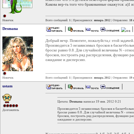
Какова вер-ть того что бракованные окажутся: а)1 и
Новичок
Всего сообщений:
1
| Присоединился:
январь 2012
| Отправлено:
18 
Desmana
Добрый вечр. Помогите, пожалуйста,с этой задачей.
Производится 5 независимых бросков в баскетболь
броске равно 0.8. Для случайной величины N - отн
бросков, построить ряд распределения, функцию р
ожидание и дисперсию.
Новичок
Всего сообщений:
1
| Присоединился:
январь 2012
| Отправлено:
19 
ustam
Цитата:
Desmana
написал 19 янв. 2012 0:21
Производится 5 независимых бросков в баскетбольн
Долгожитель
броске равно 0.8. Для случайной величины N - отн
бросков, построить ряд распределения, функцию ра
ожидание и дисперсию.