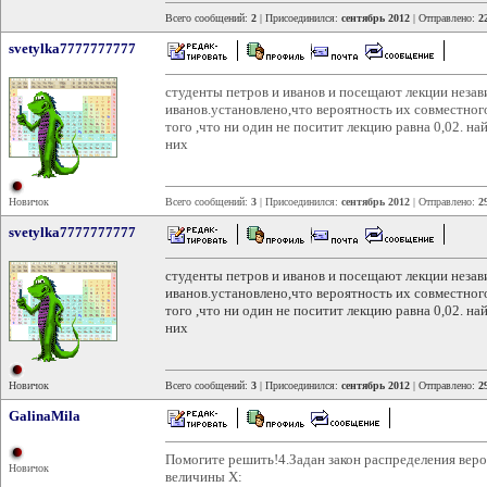
Всего сообщений:
2
| Присоединился:
сентябрь 2012
| Отправлено:
2
svetylka7777777777
студенты петров и иванов и посещают лекции незав
иванов.установлено,что вероятность их совместного
того ,что ни один не поситит лекцию равна 0,02. на
них
Новичок
Всего сообщений:
3
| Присоединился:
сентябрь 2012
| Отправлено:
2
svetylka7777777777
студенты петров и иванов и посещают лекции незав
иванов.установлено,что вероятность их совместного
того ,что ни один не поситит лекцию равна 0,02. на
них
Новичок
Всего сообщений:
3
| Присоединился:
сентябрь 2012
| Отправлено:
2
GalinaMila
Помогите решить!4.Задан закон распределения вер
Новичок
величины Х: