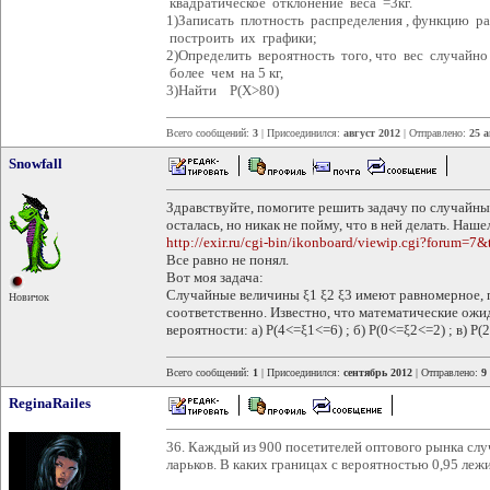
квадратическое отклонение веса =3кг.
1)Записать плотность распределения , функцию р
построить их графики;
2)Определить вероятность того, что вес случайно
более чем на 5 кг,
3)Найти Р(Х>80)
Всего сообщений:
3
| Присоединился:
август 2012
| Отправлено:
25 а
Snowfall
Здравствуйте, помогите решить задачу по случайны
осталась, но никак не пойму, что в ней делать. На
http://exir.ru/cgi-bin/ikonboard/viewip.cgi?forum
Все равно не понял.
Вот моя задача:
Случайные величины ξ1 ξ2 ξ3 имеют равномерное, 
Новичок
соответственно. Известно, что математические ожи
вероятности: а) P(4<=ξ1<=6) ; б) P(0<=ξ2<=2) ; в) P(
Всего сообщений:
1
| Присоединился:
сентябрь 2012
| Отправлено:
9
ReginaRailes
36. Каждый из 900 посетителей оптового рынка слу
ларьков. В каких границах с вероятностью 0,95 лежи