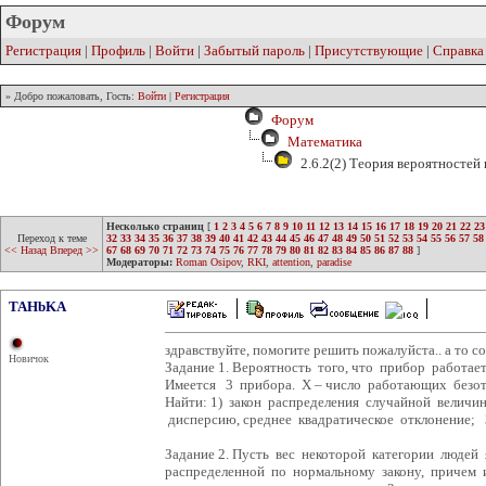
Форум
Регистрация
|
Профиль
|
Войти
|
Забытый пароль
|
Присутствующие
|
Справка
» Добро пожаловать, Гость:
Войти
|
Регистрация
Форум
Математика
2.6.2(2) Теория вероятностей
Несколько страниц
[
1
2
3
4
5
6
7
8
9
10
11
12
13
14
15
16
17
18
19
20
21
22
23
Переход к теме
32
33
34
35
36
37
38
39
40
41
42
43
44
45
46
47
48
49
50
51
52
53
54
55
56
57
58
<< Назад
Вперед >>
67
68
69
70
71
72
73
74
75
76
77
78
79
80
81
82
83
84
85
86
87
88
]
Модераторы:
Roman Osipov
,
RKI
,
attention
,
paradise
TAHbKA
здравствуйте, помогите решить пожалуйста.. а то со
Новичок
Задание 1. Вероятность того, что прибор работает
Имеется 3 прибора. Х – число работающих безот
Найти: 1) закон распределения случайной велич
дисперсию, среднее квадратическое отклонение; 
Задание 2. Пусть вес некоторой категории людей
распределенной по нормальному закону, причем и