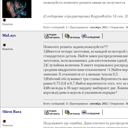
пожалуйста помогите решить.никак не получается
(Сообщение отредактировал ReginaRailes 16 сен. 2
Новичок
Всего сообщений:
1
| Присоединился:
сентябрь 2012
| Отправлено:
1
MaLays
Помогите решить задачи,пожалуйста!!!!
Новичок
1)Имеется четыре заготовки, из каждой из которой 
стандартную деталь. Найти закон распределения,м
заготовок, использованных для изготовления одной 
2)Случайная величина Х имеет нормальное распред
средним квадратическим отклонением =1.Найти веро
значение Х отклонится от а меньше чем на 0,5.
3)Рабочий обслуживает три станка.Вероятность выхо
равна 0,75;0,8 и 0,7.Найти вероятность того, что за
4)Из колоды в 36 карт наудачу выбирают две. Какова
короля,в) дама и король в указанном порядке?
Всего сообщений:
3
| Присоединился:
сентябрь 2012
| Отправлено:
1
Shiroi Bara
Подскажите где ошибка. Дана плотность распределе
Новичок
потом дисперсию которая получается отрицательно