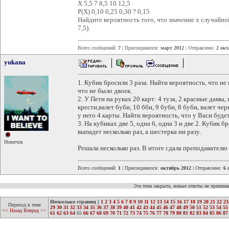
Х 5,5 7 8,5 10 12,5
P(X) 0,10 0,25 0,30 ? 0,15
Найдите вероятность того, что значение х случайно
7,5).
Всего сообщений:
7
| Присоединился:
март 2012
| Отправлено:
2 окт
yukana
1. Кубик бросили 3 раза. Найти вероятность, что н
что не было двоек.
2. У Пети на руках 20 карт: 4 туза, 2 красные дамы, в
крести,валет буби, 10 бби, 9 буби, 8 буби, валет черв
у него 4 карты. Найти вероятность, что у Васи буде
3. На кубиках две 5, одна 6, одна 3 и две 2. Кубик б
выпадет несколько раз, а шестерка ни разу.
Новичок
Решала несколько раз. В итоге сдала преподавателю 
Всего сообщений:
1
| Присоединился:
октябрь 2012
| Отправлено:
6 
Эта тема закрыта, новые ответы не приним
Несколько страниц
[
1
2
3
4
5
6
7
8
9
10
11
12
13
14
15
16
17
18
19
20
21
22
23
Переход к теме
29
30
31
32
33
34
35
36
37
38
39
40
41
42
43
44
45
46
47
48
49
50
51
52
53
54
55
<< Назад
Вперед >>
61
62
63
64
65
66
67
68
69
70
71
72
73
74
75
76
77
78
79
80
81
82
83
84
85
86
87