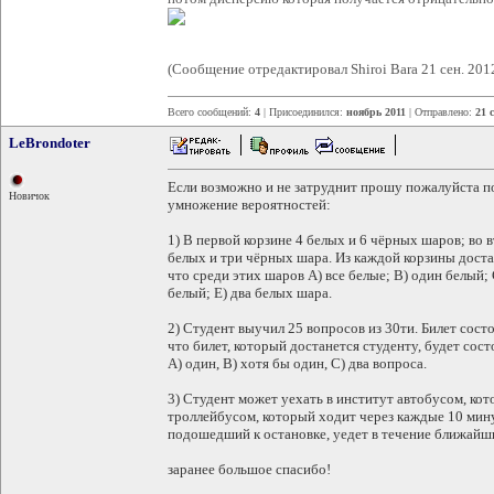
(Сообщение отредактировал Shiroi Bara 21 сен. 201
Всего сообщений:
4
| Присоединился:
ноябрь 2011
| Отправлено:
21 
LeBrondoter
Если возможно и не затруднит прошу пожалуйста п
Новичок
умножение вероятностей:
1) В первой корзине 4 белых и 6 чёрных шаров; во в
белых и три чёрных шара. Из каждой корзины доста
что среди этих шаров A) все белые; B) один белый; 
белый; E) два белых шара.
2) Студент выучил 25 вопросов из 30ти. Билет состо
что билет, который достанется студенту, будет сос
A) один, B) хотя бы один, C) два вопроса.
3) Студент может уехать в институт автобусом, кот
троллейбусом, который ходит через каждые 10 минут
подошедший к остановке, уедет в течение ближайш
заранее большое спасибо!