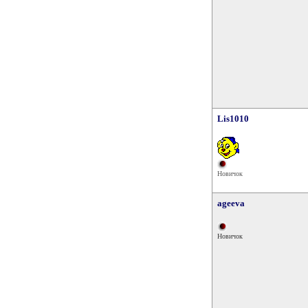
Lis1010
Новичок
ageeva
Новичок