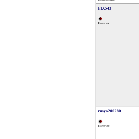
FIX543
Новичок
rusya200280
Новичок