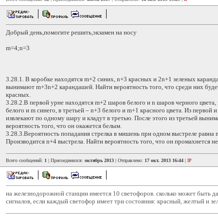
Добрый день,помогите решить,экзамен на носу
m=4;n=3
3.28.1. В коробке находятся m+2 синих, n+3 красных и 2n+1 зеленых каран
вынимают m+3n+2 карандашей. Найти вероятность того, что среди них буде
красных.
3.28.2.В первой урне находятся m+2 шаров белого и n шаров черного цвета,
белого и m синего, в третьей – n+3 белого и m+1 красного цвета. Из первой 
извлекают по одному шару и кладут в третью. После этого из третьей выни
вероятность того, что он окажется белым.
3.28.3.Вероятность попадания стрелка в мишень при одном выстреле равна 
Производится n+4 выстрела. Найти вероятность того, что он промахнется не 
Всего сообщений:
1
| Присоединился:
октябрь 2013
| Отправлено:
17 окт. 2013 16:44
|
IP
на железнодорожной станции имеется 10 светофоров. сколько может быть д
сигналов, если каждый светофор имеет три состояния: красный, желтый и з