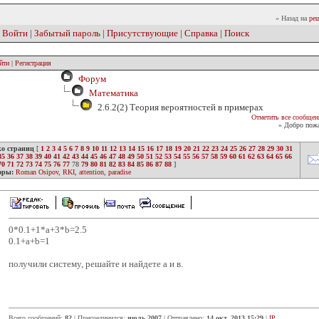
» Назад на
реш
|
Войти
|
Забытый пароль
|
Присутствующие
|
Справка
|
Поиск
йти
|
Регистрация
Форум
Математика
2.6.2(2) Теория вероятностей в примерах
Отметить все сообщен
» Добро пожа
ко страниц
[
1
2
3
4
5
6
7
8
9
10
11
12
13
14
15
16
17
18
19
20
21
22
23
24
25
26
27
28
29
30
31
35
36
37
38
39
40
41
42
43
44
45
46
47
48
49
50
51
52
53
54
55
56
57
58
59
60
61
62
63
64
65
66
70
71
72
73
74
75
76
77
78
79
80
81
82
83
84
85
86
87
88
]
оры:
Roman Osipov
,
RKI
,
attention
,
paradise
0*0.1+1*a+3*b=2.5
0.1+a+b=1
получили систему, решайте и найдете а и в.
Всего сообщений:
82
| Присоединился:
июль 2007
| Отправлено:
14 окт. 2013 15:29
|
IP