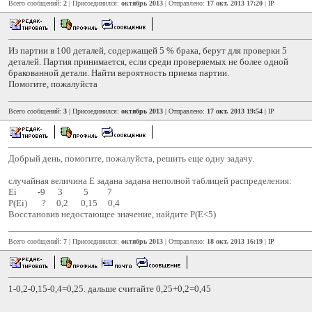
Всего сообщений:
2
| Присоединился:
октябрь 2013
| Отправлено:
17 окт. 2013 17:20
|
IP
Из партии в 100 деталей, содержащей 5 % брака, берут для проверки 5
деталей. Партия принимается, если среди проверяемых не более одной
бракованной детали. Найти вероятность приема партии.
Помогите, пожалуйста
Всего сообщений:
3
| Присоединился:
октябрь 2013
| Отправлено:
17 окт. 2013 19:54
|
IP
Добрый день, помогите, пожалуйста, решить еще одну задачу.
случайная величина E задана задана неполной таблицей распределения:
Ei -9 3 5 7
P(Ei) ? 0,2 0,15 0,4
Восстановив недостающее значение, найдите P(E<5)
Всего сообщений:
7
| Присоединился:
октябрь 2013
| Отправлено:
18 окт. 2013 16:19
|
IP
1-0,2-0,15-0,4=0,25. дальше считайте 0,25+0,2=0,45