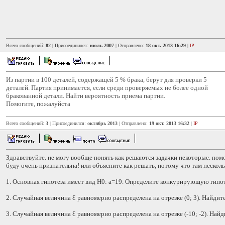
Всего сообщений:
82
| Присоединился:
июль 2007
| Отправлено:
18 окт. 2013 16:29
|
IP
Из партии в 100 деталей, содержащей 5 % брака, берут для проверки 5
деталей. Партия принимается, если среди проверяемых не более одной
бракованной детали. Найти вероятность приема партии.
Помогите, пожалуйста
Всего сообщений:
3
| Присоединился:
октябрь 2013
| Отправлено:
19 окт. 2013 16:32
|
IP
Здравствуйте. не могу вообще понять как решаются задачки некоторые. пом
буду очень признательна! или объясните как решать, потому что там несколь
1. Основная гипотеза имеет вид Н0: а=19. Определите конкурирующую гипот
2. Случайная величина Ɛ равномерно распределена на отрезке (0; 3). Найдит
3. Случайная величина Ɛ равномерно распределена на отрезке (-10; -2). Найд