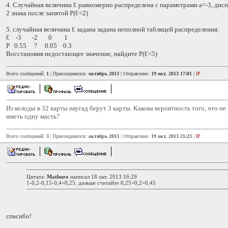
4. Случайная величина Ɛ равномерно распределена с параметрами а=-3, дис
2 знака после запятой Р(Ɛ<2)
5. случайная величина Ɛ задана задана неполной таблицей распределения:
Ɛ -3 -2 0 1
Р 0.55 ? 0.05 0.3
Восстановив недостающее значение, найдите P(Ɛ<5)
Всего сообщений:
1
| Присоединился:
октябрь 2013
| Отправлено:
19 окт. 2013 17:01
|
IP
Из колоды в 32 карты наугад берут 3 карты. Какова вероятность того, что не
иметь одну масть?
Всего сообщений:
3
| Присоединился:
октябрь 2013
| Отправлено:
19 окт. 2013 21:23
|
IP
Цитата:
Matburo
написал 18 окт. 2013 16:29
1-0,2-0,15-0,4=0,25. дальше считайте 0,25+0,2=0,45
спасибо!