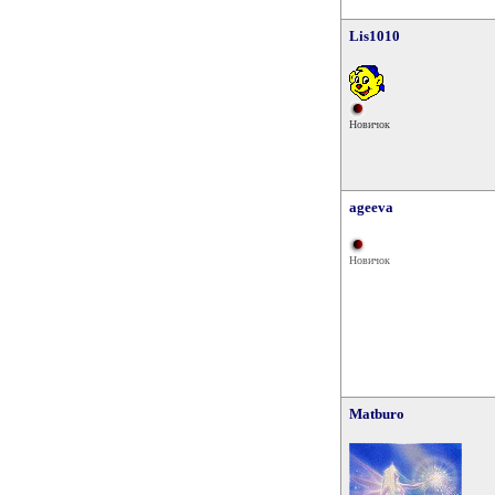
Lis1010
Новичок
ageeva
Новичок
Matburo