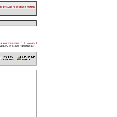
ение задач по физике и термеху
ия как прочитанные
[ Помощь ]
ловать на форум "Математика" «