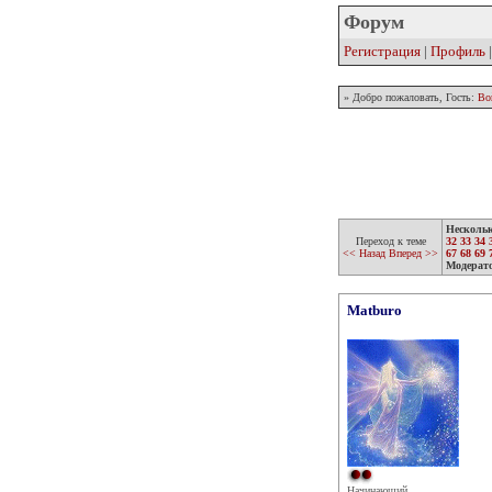
Форум
Регистрация
|
Профиль
» Добро пожаловать, Гость:
Во
Несколь
Переход к теме
32
33
34
<< Назад
Вперед >>
67
68
69
Модерат
Matburo
Начинающий