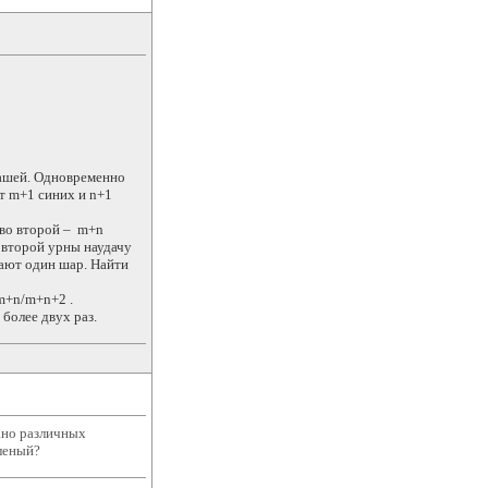
дашей. Одновременно
т m+1 синих и n+1
 во второй – m+n
и второй урны наудачу
мают один шар. Найти
m+n/m+n+2 .
более двух раз.
ано различных
еленый?