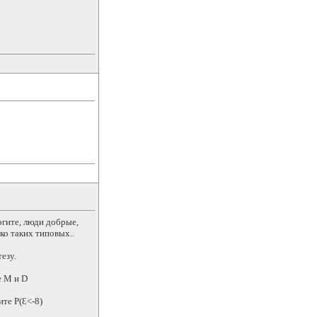
огите, люди добрые,
ко таких типовых..
езу.
е М и D
ите Р(Ɛ<-8)