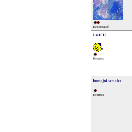
Начинающий
Lis1010
Новичок
bumajni samolet
Новичок