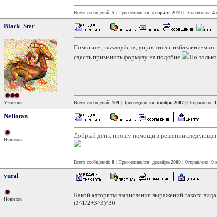
Всего сообщений:
5
| Присоединился:
февраль 2010
| Отправлено:
4 
Black_Star
Помогите, пожалуйста, упростить с избавлением от
сдесть применить формулу на подобие
Но только
Участник
Всего сообщений:
109
| Присоединился:
ноябрь 2007
| Отправлено:
1
NeBotan
Добрый день, прошу помощи в решении следующег
Новичок
Всего сообщений:
8
| Присоединился:
декабрь 2009
| Отправлено:
9 
yural
Какой алгоритм вычисления выражений такого вида
Новичок
(3^1/2+3^3)^36