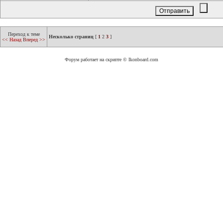
Переход к теме
Несколько страниц
[
1
2
3
]
<< Назад
Вперед >>
Форум работает на скрипте © Ikonboard.com