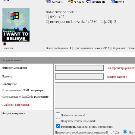
помогите решить :
1) f(z)=iz^2;
2) интеграл по L e^z dz / z^2+9 L:|z-2i|=2
Новичок
Всего сообщений:
1
| Присоединился:
июнь 2012
| Отправлено:
3 ию
Отправка ответа:
Имя пользователя
Вы зарегистрировалис
Пароль
Забыли пароль?
Сообщение
Использование HTML
запрещено
Использование IkonCode
разрешено
Смайлики разрешены
Опции отправки
Добавить подпись?
Получать ответы по e-mail?
Разрешить
смайлики в этом сообщении?
Просмотреть сообщение перед отправкой?
Да
Нет