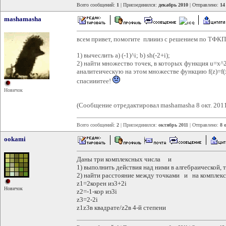
Всего сообщений:
1
| Присоединился:
декабрь 2010
| Отправлено:
14
mashamasha
всем привет, помогите плиииз с решением по ТФКП
1) вычеслить a) (-1)^i; b) sh(-2+i);
2) найти множество точек, в которых функция u=x^
аналитеическую на этом множестве функцию f(z)=f(x+
спасииитее!
Новичок
(Сообщение отредактировал mashamasha 8 окт. 2011
Всего сообщений:
2
| Присоединился:
октябрь 2011
| Отправлено:
8 
ookami
Даны три комплексных числа и
1) выполнить действия над ними в алгебраической,
2) найти расстояние между точками и на комплекс
z1=2корен из3+2i
Новичок
z2=-1-кор из3i
z3=2-2i
z1z3в квадрате/z2в 4-й степени