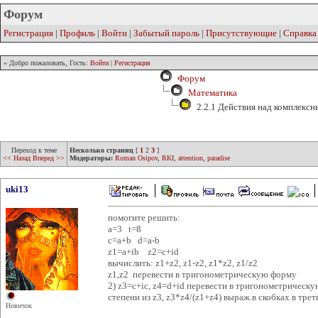
Форум
Регистрация
|
Профиль
|
Войти
|
Забытый пароль
|
Присутствующие
|
Справка
» Добро пожаловать, Гость:
Войти
|
Регистрация
Форум
Математика
2.2.1 Действия над комплекс
Переход к теме
Несколько страниц
[
1
2
3
]
<< Назад
Вперед >>
Модераторы:
Roman Osipov
,
RKI
,
attention
,
paradise
uki13
помогите решить:
а=3 t=8
c=a+b d=a-b
z1=a+ib z2=c+id
вычислить: z1+z2, z1-z2, z1*z2, z1/z2
z1,z2 перевести в тригонометрическую форму
2) z3=c+ic, z4=d+id перевести в тригонометрическ
степени из z3, z3*z4/(z1+z4) выраж.в скобках в тре
Новичок