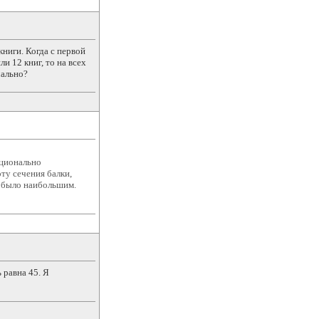
книги. Когда с первой
и 12 книг, то на всех
чально?
рционально
ту сечения балки,
б было наибольшим.
 равна 45. Я