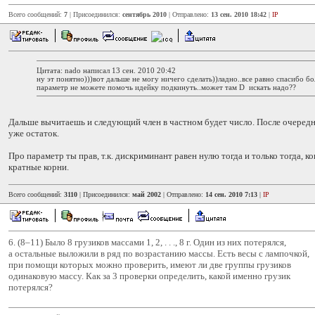
Всего сообщений:
7
| Присоединился:
сентябрь 2010
| Отправлено:
13 сен. 2010 18:42
|
IP
Цитата: nado написал 13 сен. 2010 20:42
ну эт понятно)))вот дальше не могу ничего сделать))ладно..все равно спасибо бо
параметр не можете помочь идейку подкинуть..может там D искать надо??
Дальше вычитаешь и следующий член в частном будет число. После очеред
уже остаток.
Про параметр ты прав, т.к. дискриминант равен нулю тогда и только тогда, к
кратные корни.
Всего сообщений:
3110
| Присоединился:
май 2002
| Отправлено:
14 сен. 2010 7:13
|
IP
6. (8–11) Было 8 грузиков массами 1, 2, . . ., 8 г. Один из них потерялся,
а остальные выложили в ряд по возрастанию массы. Есть весы с лампочкой,
при помощи которых можно проверить, имеют ли две группы грузиков
одинаковую массу. Как за 3 проверки определить, какой именно грузик
потерялся?