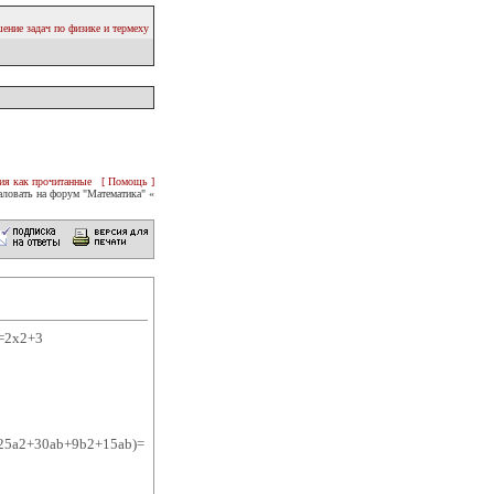
ение задач по физике и термеху
ия как прочитанные
[ Помощь ]
ловать на форум "Математика" «
)=2х2+3
(25a2+30ab+9b2+15ab)=