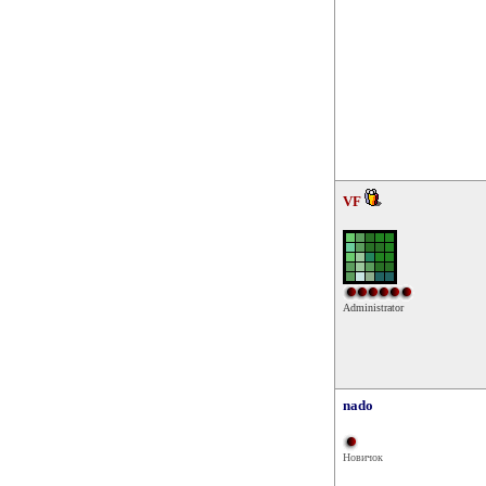
VF
Administrator
nado
Новичок