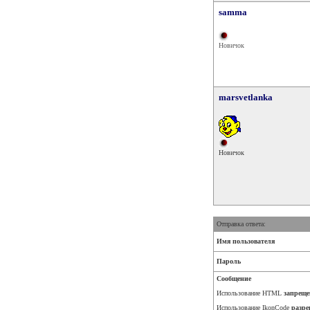
samma
Новичок
marsvetlanka
Новичок
Отправка ответа:
Имя пользователя
Пароль
Сообщение
Использование HTML
запреще
Использование IkonCode
разре