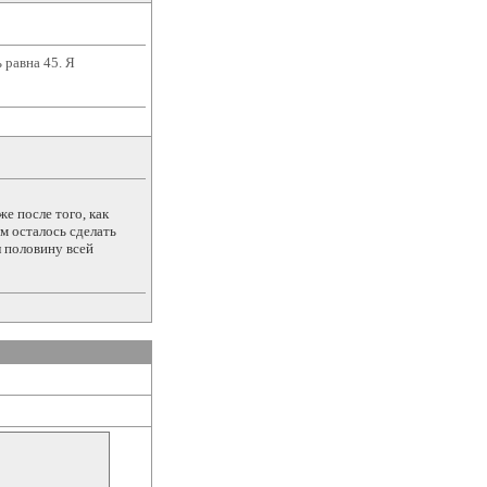
 равна 45. Я
е после того, как
им осталось сделать
л половину всей