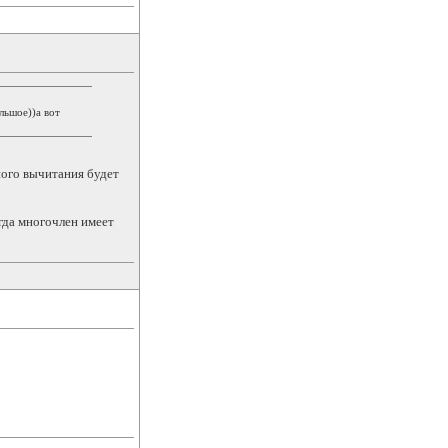
льшое))а вот
ного вычитания будет
огда многочлен имеет