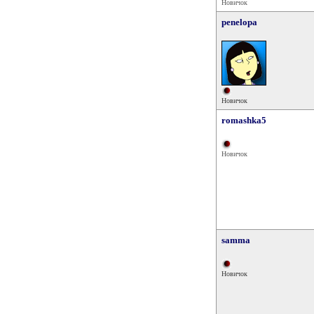
Новичок
penelopa
Новичок
romashka5
Новичок
samma
Новичок