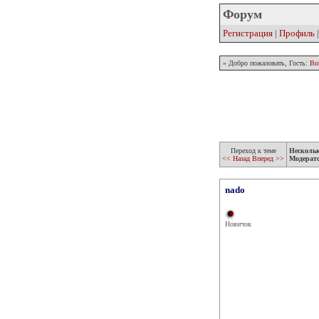
Форум
Регистрация
|
Профиль
» Добро пожаловать, Гость:
Во
Переход к теме
Несколь
<< Назад
Вперед >>
Модерат
nado
Новичок