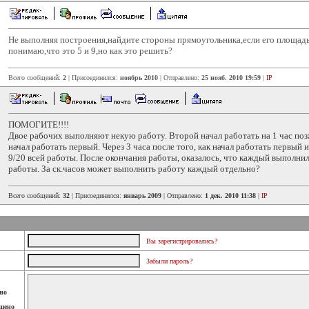
Не выполняя построения,найдите стороны прямоугольника,если его площадь
понимаю,что это 5 и 9,но как это решить?
Всего сообщений:
2
| Присоединился:
ноябрь 2010
| Отправлено:
25 нояб. 2010 19:59
|
IP
ПОМОГИТЕ!!!!
Двое рабочих выполняют некую работу. Второй начал работать на 1 час позж
начал работать первый. Через 3 часа после того, как начал работать первый 
9/20 всей работы. После окончания работы, оказалось, что каждый выполни
работы. За ск.часов может выполнить работу каждый отдельно?
Всего сообщений:
32
| Присоединился:
январь 2009
| Отправлено:
1 дек. 2010 11:38
|
IP
Вы зарегистрировались?
Забыли пароль?
но
шено