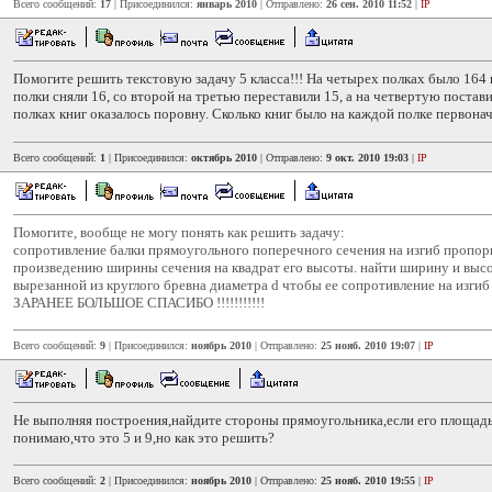
Всего сообщений:
17
| Присоединился:
январь 2010
| Отправлено:
26 сен. 2010 11:52
|
IP
Помогите решить текстовую задачу 5 класса!!! На четырех полках было 164 
полки сняли 16, со второй на третью переставили 15, а на четвертую поставил
полках книг оказалось поровну. Сколько книг было на каждой полке первона
Всего сообщений:
1
| Присоединился:
октябрь 2010
| Отправлено:
9 окт. 2010 19:03
|
IP
Помогите, вообще не могу понять как решить задачу:
сопротивление балки прямоугольного поперечного сечения на изгиб пропо
произведению ширины сечения на квадрат его высоты. найти ширину и высо
вырезанной из круглого бревна диаметра d чтобы ее сопротивление на изги
ЗАРАНЕЕ БОЛЬШОЕ СПАСИБО !!!!!!!!!!!
Всего сообщений:
9
| Присоединился:
ноябрь 2010
| Отправлено:
25 нояб. 2010 19:07
|
IP
Не выполняя построения,найдите стороны прямоугольника,если его площадь
понимаю,что это 5 и 9,но как это решить?
Всего сообщений:
2
| Присоединился:
ноябрь 2010
| Отправлено:
25 нояб. 2010 19:55
|
IP