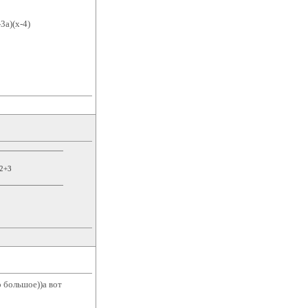
3a)(х-4)
х2+3
о большое))а вот