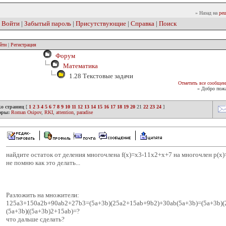
» Назад на
реш
|
Войти
|
Забытый пароль
|
Присутствующие
|
Справка
|
Поиск
йти
|
Регистрация
Форум
Математика
1.28 Текстовые задачи
Отметить все сообщен
» Добро пожа
ко страниц
[
1
2
3
4
5
6
7
8
9
10
11
12
13
14
15
16
17
18
19
20
21
22
23
24
]
оры:
Roman Osipov
,
RKI
,
attention
,
paradise
найдите остаток от деления многочлена f(х)=х3-11х2+х+7 на многочлен р(х
не помню как это делать...
Разложить на множители:
125а3+150а2b+90аb2+27b3=(5a+3b)(25a2+15ab+9b2)+30ab(5a+3b)=(5a+3b)
(5a+3b)((5a+3b)2+15ab)=?
что дальше сделать?