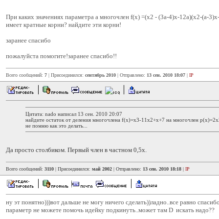
При каких значениях параметра а многочлен f(х) =(х2 - (3а-4)х-12а)(х2-(а-3)х-
имеет кратные корни? найдите эти корни!
заранее спасибо
пожалуйста помогите!заранее спасибо!!
Всего сообщений:
7
| Присоединился:
сентябрь 2010
| Отправлено:
13 сен. 2010 18:07
|
IP
Цитата: nado написал 13 сен. 2010 20:07
найдите остаток от деления многочлена f(х)=х3-11х2+х+7 на многочлен р(х)=2
не помню как это делать...
Да просто столбиком. Первый член в частном 0,5х.
Всего сообщений:
3110
| Присоединился:
май 2002
| Отправлено:
13 сен. 2010 18:18
|
IP
ну эт понятно)))вот дальше не могу ничего сделать))ладно..все равно спасиб
параметр не можете помочь идейку подкинуть..может там D искать надо??