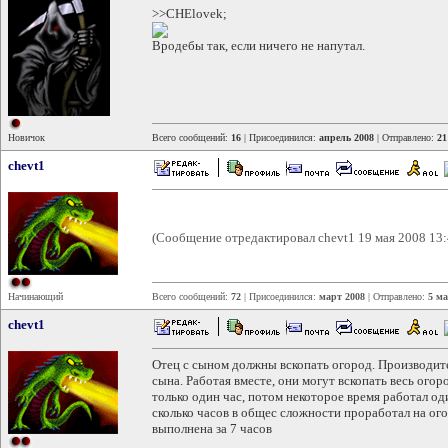
>>CHElovek;
Вродебы так, если ничего не напутал.
Новичок
Всего сообщений:
16
| Присоединился:
апрель 2008
| Отправлено:
21
chevt1
(Сообщение отредактировал chevt1 19 мая 2008 13:
Начинающий
Всего сообщений:
72
| Присоединился:
март 2008
| Отправлено:
5 ма
chevt1
Отец с сыном должны вскопать огород. Производител
сына. Работая вместе, они могут вскопать весь огор
только один час, потом некоторое время работал од
сколько часов в общес сложности проработал на ого
выполнена за 7 часов