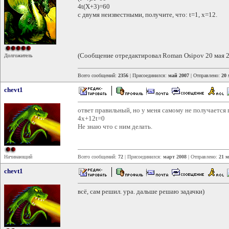
4t(X+3)=60
с двумя неизвестными, получите, что: t=1, x=12.
(Сообщение отредактировал Roman Osipov 20 мая 2
Долгожитель
Всего сообщений:
2356
| Присоединился:
май 2007
| Отправлено:
20 
chevt1
ответ правильный, но у меня самому не получается 
4x+12t=0
Не знаю что с ним делать.
Начинающий
Всего сообщений:
72
| Присоединился:
март 2008
| Отправлено:
21 м
chevt1
всё, сам решил. ура. дальше решаю задачки)