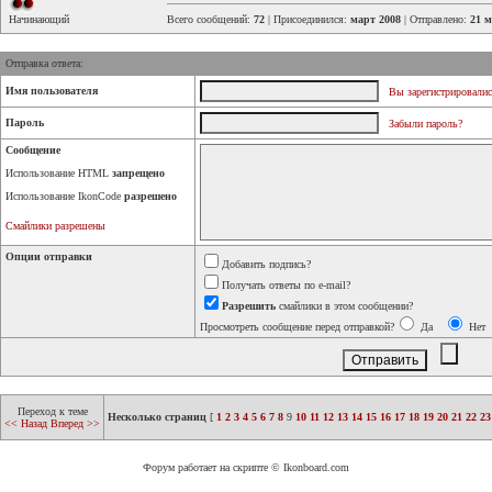
Начинающий
Всего сообщений:
72
| Присоединился:
март 2008
| Отправлено:
21 м
Отправка ответа:
Имя пользователя
Вы зарегистрировалис
Пароль
Забыли пароль?
Сообщение
Использование HTML
запрещено
Использование IkonCode
разрешено
Смайлики разрешены
Опции отправки
Добавить подпись?
Получать ответы по e-mail?
Разрешить
смайлики в этом сообщении?
Просмотреть сообщение перед отправкой?
Да
Нет
Переход к теме
Несколько страниц
[
1
2
3
4
5
6
7
8
9
10
11
12
13
14
15
16
17
18
19
20
21
22
23
<< Назад
Вперед >>
Форум работает на скрипте © Ikonboard.com