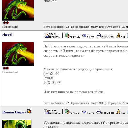
спасибо
Начинающий
Всего сообщений:
72
| Присоединился:
март 2008
| Отправлено:
20 м
chevt1
На 60 км пути велосипедист тратит на 4 часа больш
скорость на 3 км\ч , то на тот же путь потратит в 
скорость велосипедиста.
У меня получаются следующие уравнения:
Начинающий
(t+4)X=60
tY=60
4t(X=3)=tY
И из них ничего не получается найти.
Всего сообщений:
72
| Присоединился:
март 2008
| Отправлено:
20 м
Roman Osipov
Уравнения правильные, подставьте tY в третье и ре
(t+4)X=60