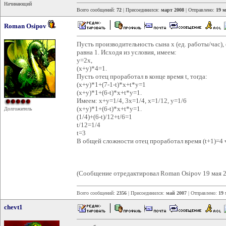
Начинающий
Всего сообщений:
72
| Присоединился:
март 2008
| Отправлено:
19 м
Roman Osipov
Пусть производительность сына x (ед. работы/час), 
равна 1. Исходя из условия, имеем:
y=2x,
(x+y)*4=1.
Пусть отец проработал в конце время t, тогда:
(x+y)*1+(7-1-t)*x+t*y=1
(x+y)*1+(6-t)*x+t*y=1.
Имеем: x+y=1/4, 3x=1/4, x=1/12, y=1/6
(x+y)*1+(6-t)*x+t*y=1.
Долгожитель
(1/4)+(6-t)/12+t/6=1
t/12=1/4
t=3
В общей сложности отец проработал время (t+1)=4 
(Сообщение отредактировал Roman Osipov 19 мая 2
Всего сообщений:
2356
| Присоединился:
май 2007
| Отправлено:
19 
chevt1