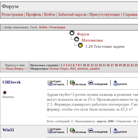
Форум
Регистрация
|
Профиль
|
Войти
|
Забытый пароль
|
Присутствующие
|
Справка
» Добро пожаловать, Гость:
Войти
|
Регистрация
Форум
Математика
1.28 Текстовые задачи
Переход к теме
Несколько страниц
[
1
2
3
4
5
6
7
8
9
10
11
12
13
14
15
16
17
18
19
20
21
22
23
<< Назад
Вперед >>
Модераторы:
Roman Osipov
,
RKI
,
attention
,
paradise
CHElovek
Здравствуйте! Срочно нужна помощь в решение тако
Новичок
могут вспахать поле за 25 ч. Производительности т
2:5. Фермеры планируют работать поочередно. Ско
фермер, чтобы это поле было вспахано за 45,5 ч?
Всего сообщений:
1
| Присоединился:
апрель 2008
| Отправлено:
21 
Win32