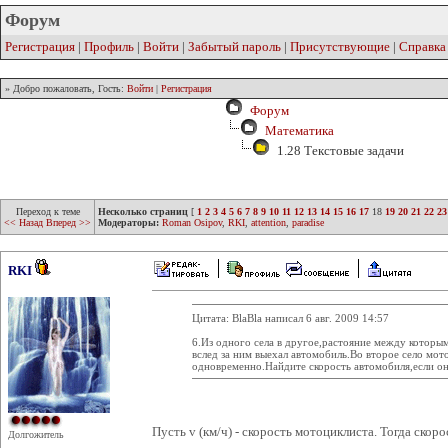
Форум
Регистрация
|
Профиль
|
Войти
|
Забытый пароль
|
Присутствующие
|
Справка
» Добро пожаловать, Гость:
Войти
|
Регистрация
Форум
Математика
1.28 Текстовые задачи
Переход к теме
Несколько страниц
[
1
2
3
4
5
6
7
8
9
10
11
12
13
14
15
16
17
18
19
20
21
22
23
<< Назад
Вперед >>
Модераторы:
Roman Osipov
,
RKI
,
attention
,
paradise
RKI
Цитата: BlaBla написал 6 авг. 2009 14:57
6.Из одного села в другое,растояние между которым
вслед за ним выехал автомобиль.Во второе село мо
одновременно.Найдите скорость автомобиля,если он
Пусть v (км/ч) - скорость мотоциклиста. Тогда скор
Долгожитель