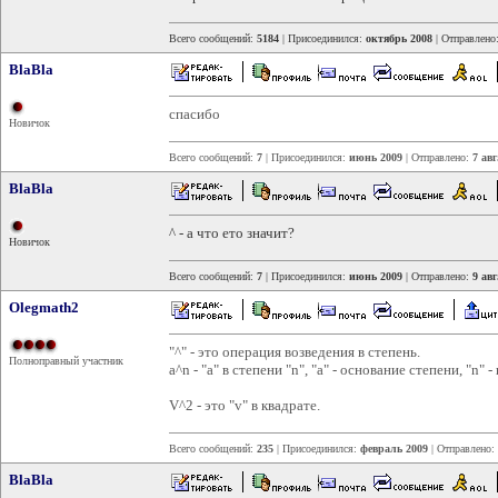
Всего сообщений:
5184
| Присоединился:
октябрь 2008
| Отправлено
BlaBla
спасибо
Новичок
Всего сообщений:
7
| Присоединился:
июнь 2009
| Отправлено:
7 авг
BlaBla
^ - а что ето значит?
Новичок
Всего сообщений:
7
| Присоединился:
июнь 2009
| Отправлено:
9 авг
Olegmath2
"^" - это операция возведения в степень.
Полноправный участник
a^n - "a" в степени "n", "a" - основание степени, "n" 
V^2 - это "v" в квадрате.
Всего сообщений:
235
| Присоединился:
февраль 2009
| Отправлено:
BlaBla