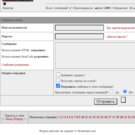
Новичок
Всего сообщений:
2
| Присоединился:
август 2009
| Отправлено:
12 а
Отправка ответа:
Имя пользователя
Вы зарегистрировалис
Пароль
Забыли пароль?
Сообщение
Использование HTML
запрещено
Использование IkonCode
разрешено
Смайлики разрешены
Опции отправки
Добавить подпись?
Получать ответы по e-mail?
Разрешить
смайлики в этом сообщении?
Просмотреть сообщение перед отправкой?
Да
Нет
Переход к теме
Несколько страниц
[
1
2
3
4
5
6
7
8
9
10
11
12
13
14
15
16
17
18
19
20
21
22
23
<< Назад
Вперед >>
Форум работает на скрипте © Ikonboard.com