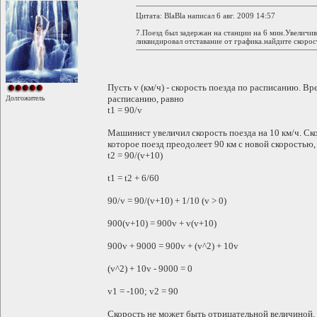
Цитата: BlaBla написал 6 авг. 2009 14:57
7.Поезд был задержан на станции на 6 мин.Увеличив
ликвидировал отставание от графика.найдите скорос
Пусть v (км/ч) - скорость поезда по расписанию. Вр
расписанию, равно
Долгожитель
t1 = 90/v
Машинист увеличил скорость поезда на 10 км/ч. Ско
которое поезд преодолеет 90 км с новой скоростью,
t2 = 90/(v+10)
t1 = t2 + 6/60
90/v = 90/(v+10) + 1/10 (v > 0)
900(v+10) = 900v + v(v+10)
900v + 9000 = 900v + (v^2) + 10v
(v^2) + 10v - 9000 = 0
v1 = -100; v2 = 90
Скорость не может быть отрицательной величиной. с