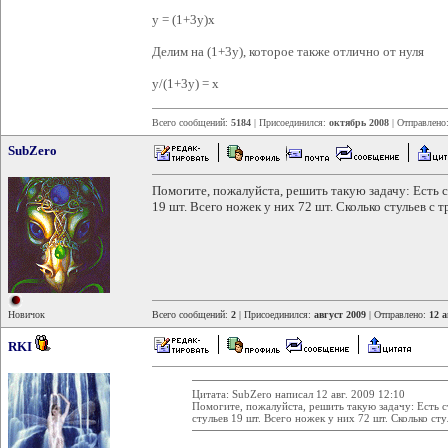
y = (1+3y)x
Делим на (1+3y), которое также отлично от нуля
y/(1+3y) = x
Всего сообщений:
5184
| Присоединился:
октябрь 2008
| Отправлено
SubZero
Помогите, пожалуйста, решить такую задачу: Есть с
19 шт. Всего ножек у них 72 шт. Сколько стульев с 
Новичок
Всего сообщений:
2
| Присоединился:
август 2009
| Отправлено:
12 а
RKI
Цитата: SubZero написал 12 авг. 2009 12:10
Помогите, пожалуйста, решить такую задачу: Есть с
стульев 19 шт. Всего ножек у них 72 шт. Сколько ст