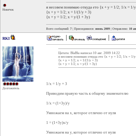
я несовем понимаю откуда ето {x + y = 1/2; 1/x = 1/y
Новичок
{x + y = 1/2; x = 1/(1/y + 3)
{x + y = 1/2; x = y/(1 + 3y)
Всего сообщений:
7
| Присоединился:
июнь 2009
| Отправлено:
10 ав
RKI
Цитата: BlaBla написал 10 авг. 2009 14:22
я несовем понимаю откуда ето {x + y = 1/2; 1/x = 1/y
{x + y = 1/2; x = 1/(1/y + 3)
{x + y = 1/2; x = y/(1 + 3y)
1/x = 1/y + 3
Долгожитель
Приводим правую часть к общему знаменателю
1/x = (1+3y)/y
Умножаем на x, которое отлично от нуля
1 = (1+3y)x/y
Умножаем на y, которое отлично от нуля