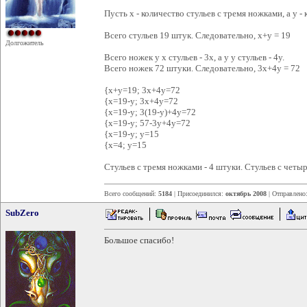
Пусть x - количество стульев с тремя ножками, а y 
Всего стульев 19 штук. Следовательно, x+y = 19
Долгожитель
Всего ножек у x стульев - 3x, а у y стульев - 4y.
Всего ножек 72 штуки. Следовательно, 3x+4y = 72
{x+y=19; 3x+4y=72
{x=19-y; 3x+4y=72
{x=19-y; 3(19-y)+4y=72
{x=19-y; 57-3y+4y=72
{x=19-y; y=15
{x=4; y=15
Стульев с тремя ножками - 4 штуки. Стульев с четы
Всего сообщений:
5184
| Присоединился:
октябрь 2008
| Отправлено
SubZero
Большое спасибо!