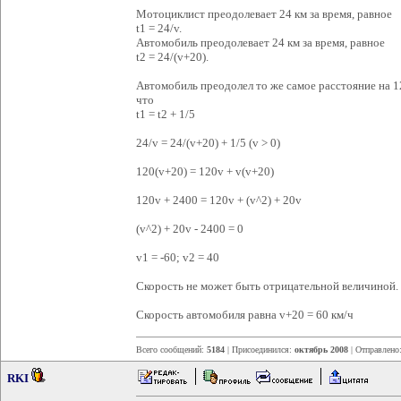
Мотоциклист преодолевает 24 км за время, равное
t1 = 24/v.
Автомобиль преодолевает 24 км за время, равное
t2 = 24/(v+20).
Автомобиль преодолел то же самое расстояние на 1
что
t1 = t2 + 1/5
24/v = 24/(v+20) + 1/5 (v > 0)
120(v+20) = 120v + v(v+20)
120v + 2400 = 120v + (v^2) + 20v
(v^2) + 20v - 2400 = 0
v1 = -60; v2 = 40
Скорость не может быть отрицательной величиной. 
Скорость автомобиля равна v+20 = 60 км/ч
Всего сообщений:
5184
| Присоединился:
октябрь 2008
| Отправлено
RKI