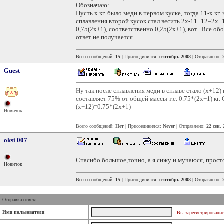
Обозначаю:
Пусть x кг. было меди в первом куске, тогда 11-x кг. 
сплавления второй кусок стал весить 2x-11+12=2x+
0,75(2x+1), соответственно 0,25(2x+1), вот...Все об
ответ не получается.
Всего сообщений:
15
| Присоединился:
сентябрь 2008
| Отправлено:
Guest
Ну так после сплавления меди в сплаве стало (x+12)
составляет 75% от общей массы т.е. 0.75*(2x+1) кг.
(x+12)=0.75*(2x+1)
Новичок
Всего сообщений:
Нет
| Присоединился:
Never
| Отправлено:
22 сен.
oksi 007
Спасибо большое,точно, а я сижу и мучаюся, просто
Новичок
Всего сообщений:
15
| Присоединился:
сентябрь 2008
| Отправлено:
Отправка ответа:
Имя пользователя
Вы зарегистрировалис