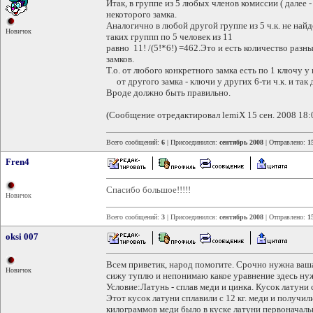
Итак, в группе из 5 любых членов комиссии ( далее - 
некоторого замка.
Аналогично в любой другой группе из 5 ч.к. не найде
Новичок
таких группп по 5 человек из 11
равно 11! /(5!*6!) =462.Это и есть количество разн
замков.
Т.о. от любого конкретного замка есть по 1 ключу у 
от другого замка - ключи у других 6-ти ч.к. и так 
Вроде должно быть правильно.
(Сообщение отредактировал lemiX 15 сен. 2008 18:
Всего сообщений:
6
| Присоединился:
сентябрь 2008
| Отправлено:
1
Fren4
Спасибо большое!!!!!
Новичок
Всего сообщений:
3
| Присоединился:
сентябрь 2008
| Отправлено:
1
oksi 007
Всем приветик, народ помогите. Срочно нужна ваша
Новичок
сижу туплю и непонимаю какое уравнение здесь нуж
Условие:Латунь - сплав меди и цинка. Кусок латуни 
Этот кусок латуни сплавили с 12 кг. меди и получил
килограммов меди было в куске латуни первоначаль