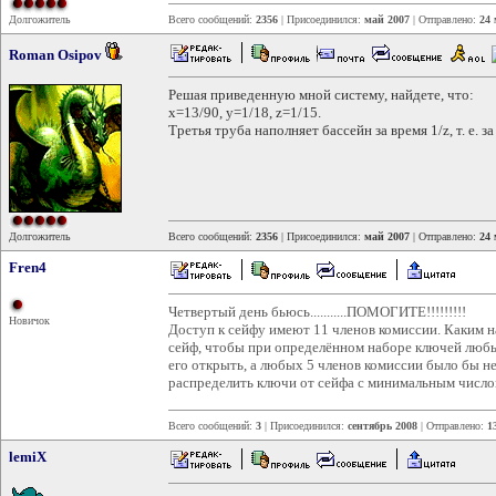
Долгожитель
Всего сообщений:
2356
| Присоединился:
май 2007
| Отправлено:
24 
Roman Osipov
Решая приведенную мной систему, найдете, что:
x=13/90, y=1/18, z=1/15.
Третья труба наполняет бассейн за время 1/z, т. е. за
Долгожитель
Всего сообщений:
2356
| Присоединился:
май 2007
| Отправлено:
24 
Fren4
Четвертый день бьюсь...........ПОМОГИТЕ!!!!!!!!!
Новичок
Доступ к сейфу имеют 11 членов комиссии. Каким 
сейф, чтобы при определённом наборе ключей любы
его открыть, а любых 5 членов комиссии было бы н
распределить ключи от сейфа с минимальным число
Всего сообщений:
3
| Присоединился:
сентябрь 2008
| Отправлено:
1
lemiX