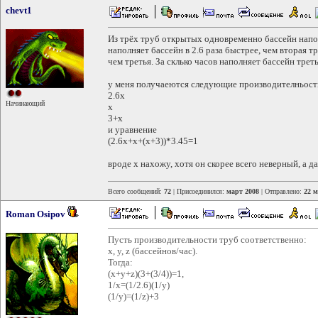
chevt1
Из трёх труб открытых одновременно бассейн напол
наполняет бассейн в 2.6 раза быстрее, чем вторая тр
чем третья. За склько часов наполняет бассейн треть
у меня получаеются следующие производителньост
2.6x
Начинающий
x
3+x
и уравнение
(2.6x+x+(x+3))*3.45=1
вроде х нахожу, хотя он скорее всего неверный, а да
Всего сообщений:
72
| Присоединился:
март 2008
| Отправлено:
22 м
Roman Osipov
Пусть производительности труб соответственно:
x, y, z (бассейнов/час).
Тогда:
(x+y+z)(3+(3/4))=1,
1/x=(1/2.6)(1/y)
(1/y)=(1/z)+3