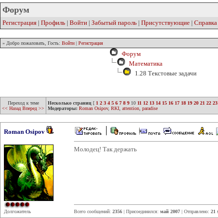
Форум
Регистрация
|
Профиль
|
Войти
|
Забытый пароль
|
Присутствующие
|
Справка
» Добро пожаловать, Гость:
Войти
|
Регистрация
Форум
Математика
1.28 Текстовые задачи
Переход к теме
Несколько страниц
[
1
2
3
4
5
6
7
8
9
10
11
12
13
14
15
16
17
18
19
20
21
22
23
<< Назад
Вперед >>
Модераторы:
Roman Osipov
,
RKI
,
attention
,
paradise
Roman Osipov
Молодец! Так держать
Долгожитель
Всего сообщений:
2356
| Присоединился:
май 2007
| Отправлено:
21 