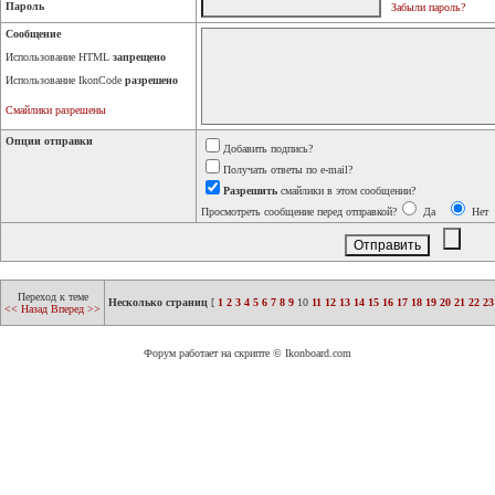
Пароль
Забыли пароль?
Сообщение
Использование HTML
запрещено
Использование IkonCode
разрешено
Смайлики разрешены
Опции отправки
Добавить подпись?
Получать ответы по e-mail?
Разрешить
смайлики в этом сообщении?
Просмотреть сообщение перед отправкой?
Да
Нет
Переход к теме
Несколько страниц
[
1
2
3
4
5
6
7
8
9
10
11
12
13
14
15
16
17
18
19
20
21
22
23
<< Назад
Вперед >>
Форум работает на скрипте © Ikonboard.com