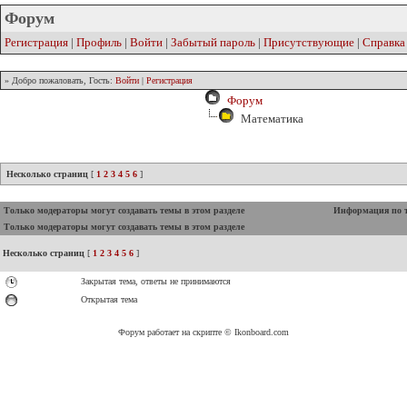
Форум
Регистрация
|
Профиль
|
Войти
|
Забытый пароль
|
Присутствующие
|
Справка
» Добро пожаловать, Гость:
Войти
|
Регистрация
Форум
Математика
Несколько страниц
[
1
2
3
4
5
6
]
Только модераторы могут создавать темы в этом разделе
Информация по 
Только модераторы могут создавать темы в этом разделе
Несколько страниц
[
1
2
3
4
5
6
]
Закрытая тема, ответы не принимаются
Открытая тема
Форум работает на скрипте © Ikonboard.com