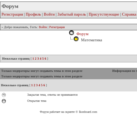
Форум
Регистрация
|
Профиль
|
Войти
|
Забытый пароль
|
Присутствующие
|
Справка
» Добро пожаловать, Гость:
Войти
|
Регистрация
Форум
Математика
Несколько страниц
[
1
2
3
4
5
6
]
Только модераторы могут создавать темы в этом разделе
Информация по 
Только модераторы могут создавать темы в этом разделе
Несколько страниц
[
1
2
3
4
5
6
]
Закрытая тема, ответы не принимаются
Открытая тема
Форум работает на скрипте © Ikonboard.com