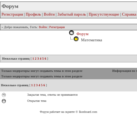
Форум
Регистрация
|
Профиль
|
Войти
|
Забытый пароль
|
Присутствующие
|
Справка
» Добро пожаловать, Гость:
Войти
|
Регистрация
Форум
Математика
Несколько страниц
[
1
2
3
4
5
6
]
Только модераторы могут создавать темы в этом разделе
Информация по 
Только модераторы могут создавать темы в этом разделе
Несколько страниц
[
1
2
3
4
5
6
]
Закрытая тема, ответы не принимаются
Открытая тема
Форум работает на скрипте © Ikonboard.com