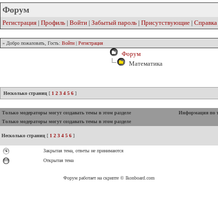
Форум
Регистрация
|
Профиль
|
Войти
|
Забытый пароль
|
Присутствующие
|
Справка
» Добро пожаловать, Гость:
Войти
|
Регистрация
Форум
Математика
Несколько страниц
[
1
2
3
4
5
6
]
Только модераторы могут создавать темы в этом разделе
Информация по 
Только модераторы могут создавать темы в этом разделе
Несколько страниц
[
1
2
3
4
5
6
]
Закрытая тема, ответы не принимаются
Открытая тема
Форум работает на скрипте © Ikonboard.com