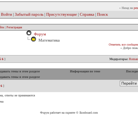
» Назад на
реш
|
Войти
|
Забытый пароль
|
Присутствующие
|
Справка
|
Поиск
йти
|
Регистрация
Форум
Математика
Отметить все сообщен
» Добро пожа
5
6
]
Модераторы:
Roman
давать темы в этом разделе
Информация по теме
Последн
давать темы в этом разделе
6
]
ма, ответы не принимаются
ема
Форум работает на скрипте © Ikonboard.com