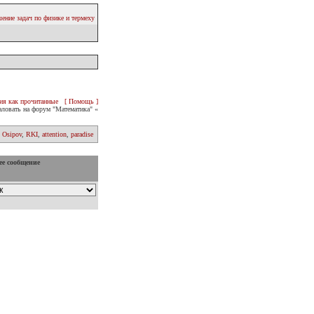
ение задач по физике и термеху
ия как прочитанные
[ Помощь ]
ловать на форум "Математика" «
 Osipov
,
RKI
,
attention
,
paradise
ее сообщение