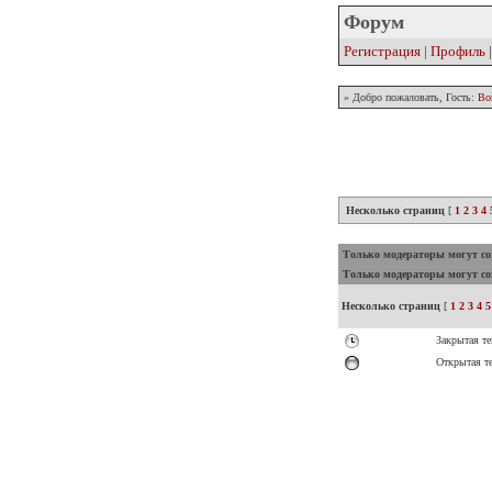
Форум
Регистрация
|
Профиль
» Добро пожаловать, Гость:
Во
Несколько страниц
[
1
2
3
4
Только модераторы могут соз
Только модераторы могут соз
Несколько страниц
[
1
2
3
4
5
Закрытая те
Открытая т