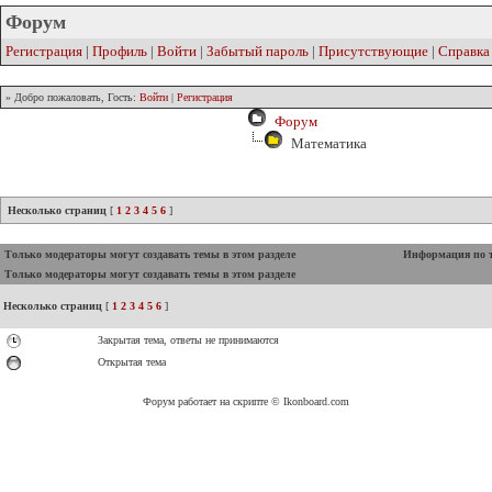
Форум
Регистрация
|
Профиль
|
Войти
|
Забытый пароль
|
Присутствующие
|
Справка
» Добро пожаловать, Гость:
Войти
|
Регистрация
Форум
Математика
Несколько страниц
[
1
2
3
4
5
6
]
Только модераторы могут создавать темы в этом разделе
Информация по 
Только модераторы могут создавать темы в этом разделе
Несколько страниц
[
1
2
3
4
5
6
]
Закрытая тема, ответы не принимаются
Открытая тема
Форум работает на скрипте © Ikonboard.com