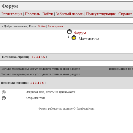
Форум
Регистрация
|
Профиль
|
Войти
|
Забытый пароль
|
Присутствующие
|
Справка
» Добро пожаловать, Гость:
Войти
|
Регистрация
Форум
Математика
Несколько страниц
[
1
2
3
4
5
6
]
Только модераторы могут создавать темы в этом разделе
Информация по 
Только модераторы могут создавать темы в этом разделе
Несколько страниц
[
1
2
3
4
5
6
]
Закрытая тема, ответы не принимаются
Открытая тема
Форум работает на скрипте © Ikonboard.com