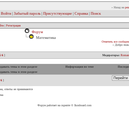
» Назад на
реш
|
Войти
|
Забытый пароль
|
Присутствующие
|
Справка
|
Поиск
йти
|
Регистрация
Форум
Математика
Отметить все сообщен
» Добро пожа
5
6
]
Модераторы:
Roman
давать темы в этом разделе
Информация по теме
Последн
давать темы в этом разделе
6
]
ма, ответы не принимаются
ема
Форум работает на скрипте © Ikonboard.com