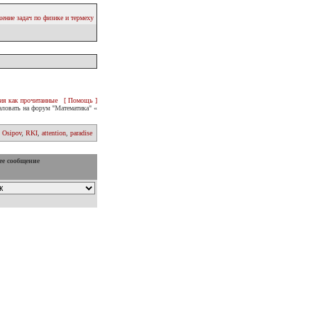
ение задач по физике и термеху
ия как прочитанные
[ Помощь ]
ловать на форум "Математика" «
 Osipov
,
RKI
,
attention
,
paradise
ее сообщение